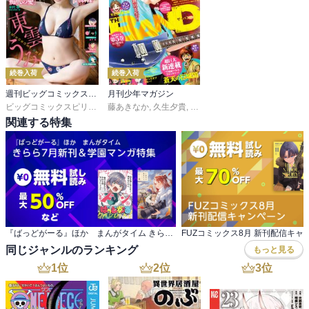
続巻入荷
続巻入荷
週刊ビッグコミックスピリッツ
月刊少年マガジン
ビッグコミックスピリッツ編集部
藤あきなか
,
久生夕貴
,
和田あつむ
,
岩矢滉一朗
,
沖田さ
関連する特集
『ばっどがーる』ほか まんがタイム きらら7月新刊＆学園マンガ特集
FUZコミックス8月 新刊配信キャ
同じジャンルのランキング
もっと見る
1
位
2
位
3
位