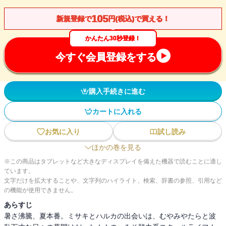
105
新規登録で
円(税込)で買える！
かんたん30秒登録！
今すぐ会員登録をする
購入手続きに進む
カートに入れる
お気に入り
試し読み
ほかの巻を見る
※この商品はタブレットなど大きなディスプレイを備えた機器で読むことに適し
ています。
文字だけを拡大することや、文字列のハイライト、検索、辞書の参照、引用など
の機能が使用できません。
あらすじ
暑さ沸騰、夏本番。ミサキとハルカの出会いは、むやみやたらと波