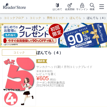
はじめて
会員登録
サインイン
検索
コミックフロア
コミック
男性コミック
ぽんてら
ぽんてら（４）
ぽんてら（４）
コミック
最終巻
サンカクヘッド(著)
/
月刊コミックブレイド
(
0
)
レビューを書く
¥
605
(税込)
クーポン利用対象商品
2012年04月27日
配信