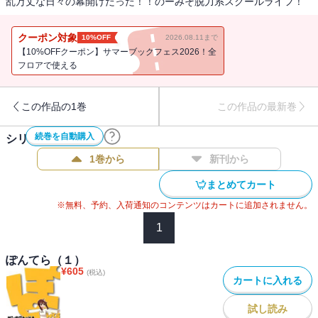
乱万丈な日々の幕開けだった！！のーみそ脱力系スクールライフ！
クーポン対象
10%OFF
2026.08.11まで
【10%OFFクーポン】サマーブックフェス2026！全
フロアで使える
この作品の1巻
この作品の最新巻
続巻を自動購入
シリーズ作品(
4
件)
1巻から
新刊から
まとめてカート
※無料、予約、入荷通知のコンテンツはカートに追加されません。
1
ぽんてら（１）
¥
605
(税込)
カートに入れる
試し読み