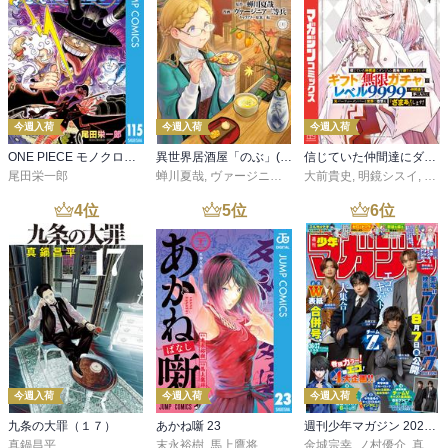
今週入荷
今週入荷
今週入荷
ONE PIECE モノクロ版 115
異世界居酒屋「のぶ」(22)
信じていた仲間達にダンジョン奥地で殺されかけたがギフト『無限ガチャ』でレベル９９９９の仲間達を手に入れて元パーティーメンバーと世界に復讐＆『ざまぁ！』します！（２３）
尾田栄一郎
蝉川夏哉
,
ヴァージニア二等兵
大前貴史
,
転
,
明鏡シスイ
,
ｔｅ
4
位
5
位
6
位
今週入荷
今週入荷
今週入荷
九条の大罪（１７）
あかね噺 23
週刊少年マガジン 2026年36・37号[2026年8月5日発売]
真鍋昌平
末永裕樹
,
馬上鷹将
金城宗幸
,
ノ村優介
,
真島ヒロ