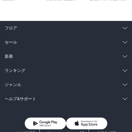
フロア
総合
コミック
セール
ラノベ
小説
総合
コミック
新着
雑誌・グラビア
ビジネス・実用
ラノベ
小説
総合
コミック
ランキング
BL・TL
雑誌・グラビア
ビジネス・実用
ラノベ
小説
総合
コミック
ジャンル
BL・TL
雑誌・グラビア
ビジネス・実用
ラノベ
小説
コミック
男性コミック
ヘルプ&サポート
BL・TL
雑誌・グラビア
ビジネス・実用
女性コミック
コミック誌
初めての方へ
ヘルプ
BL・TL
ライトノベル
男子向けラノベ
よくあるご質問
お問い合わせ