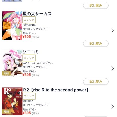
試し読み
星の大サーカス
コミック
桜野みねね
月刊コミックブレイド
商品（
1
点）
¥
605
(税込)
試し読み
ソニコミ
コミック
仏さんじょ, ニトロプラス
月刊コミックブレイド
商品（
5
点）
完結
¥
605
(税込)
試し読み
Ｒ2【rise R to the second power】
コミック
箱田真紀
月刊コミックブレイド
商品（
2
点）
完結
¥
605
(税込)