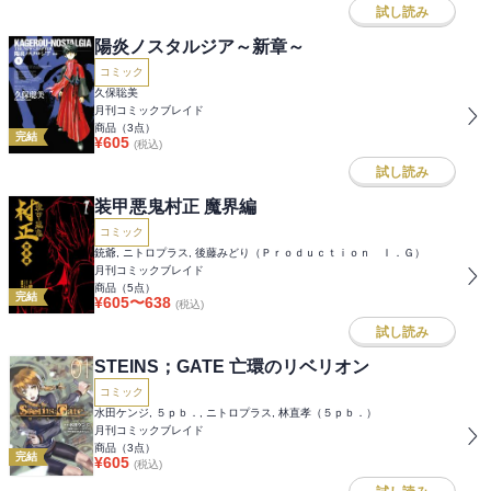
試し読み
陽炎ノスタルジア～新章～
コミック
久保聡美
月刊コミックブレイド
商品（
3
点）
完結
¥
605
(税込)
試し読み
装甲悪鬼村正 魔界編
コミック
銃爺, ニトロプラス, 後藤みどり（Ｐｒｏｄｕｃｔｉｏｎ Ｉ．Ｇ）
月刊コミックブレイド
商品（
5
点）
完結
¥
605
〜
638
(税込)
試し読み
STEINS；GATE 亡環のリベリオン
コミック
水田ケンジ, ５ｐｂ．, ニトロプラス, 林直孝（５ｐｂ．）
月刊コミックブレイド
商品（
3
点）
完結
¥
605
(税込)