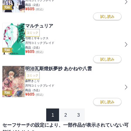
月刊コミックブレイド
商品（
2
点）
完結
¥
605
(税込)
試し読み
マルチュリア
コミック
弓咲ミサキックス
月刊コミックブレイド
商品（
2
点）
完結
¥
605
(税込)
試し読み
明治瓦斯燈妖夢抄 あかねや八雲
コミック
森野きこり
月刊コミックブレイド
商品（
5
点）
完結
¥
605
(税込)
試し読み
1
2
3
セーフサーチの設定により、一部作品が表示されていない可