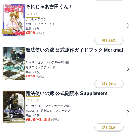
それじゃあ吉田くん！
コミック
よしむらなつき
月刊コミックブレイド
商品（
4
点）
完結
¥
605
(税込)
試し読み
魔法使いの嫁 公式原作ガイドブック Merkmal
コミック
ヤマザキコレ, マッグガーデン編
月刊コミックブレイド
商品（
1
点）
¥
858
(税込)
試し読み
魔法使いの嫁 公式副読本 Supplement
コミック
ヤマザキコレ, マッグガーデン編
magcomi、月刊コミックガーデン
商品（
3
点）
¥
858
〜
1,188
(税込)
試し読み