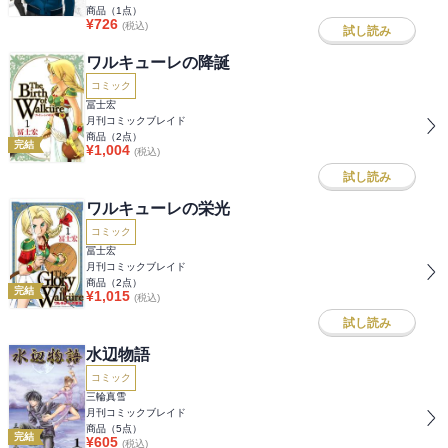
商品（
1
点）
¥
726
(税込)
試し読み
ワルキューレの降誕
コミック
冨士宏
月刊コミックブレイド
商品（
2
点）
完結
¥
1,004
(税込)
試し読み
ワルキューレの栄光
コミック
冨士宏
月刊コミックブレイド
商品（
2
点）
完結
¥
1,015
(税込)
試し読み
水辺物語
コミック
三輪真雪
月刊コミックブレイド
商品（
5
点）
完結
¥
605
(税込)