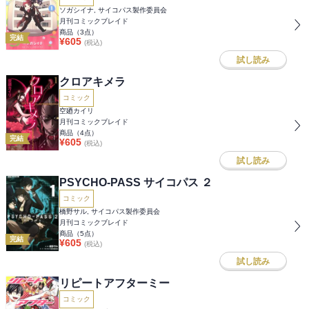
ソガシイナ, サイコパス製作委員会
月刊コミックブレイド
商品（
3
点）
完結
¥
605
(税込)
試し読み
クロアキメラ
コミック
空廼カイリ
月刊コミックブレイド
商品（
4
点）
完結
¥
605
(税込)
試し読み
PSYCHO-PASS サイコパス ２
コミック
橋野サル, サイコパス製作委員会
月刊コミックブレイド
商品（
5
点）
完結
¥
605
(税込)
試し読み
リピートアフターミー
コミック