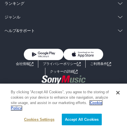
雑誌・グラビア
ビジネス・実用
ラノベ
小説
総合
コミック
ランキング
BL・TL
雑誌・グラビア
ビジネス・実用
ラノベ
小説
総合
コミック
ジャンル
BL・TL
雑誌・グラビア
ビジネス・実用
ラノベ
小説
コミック
男性コミック
ヘルプ&サポート
BL・TL
雑誌・グラビア
ビジネス・実用
女性コミック
コミック誌
初めての方へ
ヘルプ
BL・TL
ライトノベル
男子向けラノベ
よくあるご質問
お問い合わせ
会社情報
プライバシーポリシー
ご利用条件
女子向けラノベ
小説
利用規約
クッキーの詳細
国内小説
海外小説
Copyright 2017 - 2026 Sony Music Entertainment(Japan) Inc.
By clicking “Accept All Cookies”, you agree to the storing of
ミステリー
SF
Information on the site is for the Japan domestic market only
cookies on your device to enhance site navigation, analyze
powered by
site usage, and assist in our marketing efforts.
Cookie
Policy
歴史・時代小説
文学
Cookies Settings
絞り込み条件を変える
Accept All Cookies
雑誌
グラビア写真集