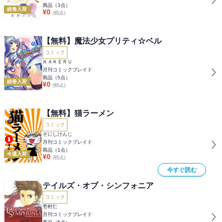
商品（
3
点）
続巻入荷
¥
0
(税込)
【無料】魔法少女プリティ☆ベル
コミック
ＫＡＫＥＲＵ
月刊コミックブレイド
商品（
5
点）
続巻入荷
¥
0
(税込)
【無料】猫ラーメン
コミック
そにしけんじ
月刊コミックブレイド
商品（
1
点）
今週入荷
¥
0
(税込)
今すぐ読む
テイルズ・オブ・シンフォニア
コミック
壱村仁
月刊コミックブレイド