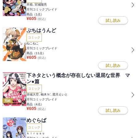
羊箱, 宮城陽亮
月刊コミックブレイド
商品（
1
点）
¥
605
(税込)
試し読み
ぷちはうんど
コミック
ねこねこ
月刊コミックブレイド
商品（
11
点）
¥
605
(税込)
試し読み
下ネタという概念が存在しない退屈な世界 マ
ン●篇
コミック
赤城大空, 柚木Ｎ’, 霜月えいと
月刊コミックブレイド
完結
商品（
4
点）
¥
605
(税込)
試し読み
めぐらば
コミック
ｋｉｒｕｓｕ