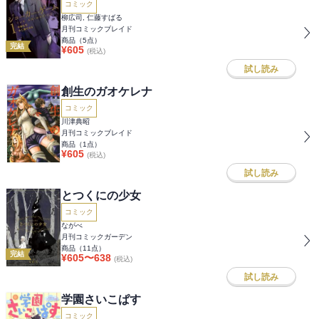
コミック
柳広司, 仁藤すばる
月刊コミックブレイド
商品（
5
点）
完結
¥
605
(税込)
試し読み
創生のガオケレナ
コミック
川津典昭
月刊コミックブレイド
商品（
1
点）
¥
605
(税込)
試し読み
とつくにの少女
コミック
ながべ
月刊コミックガーデン
商品（
11
点）
完結
¥
605
〜
638
(税込)
試し読み
学園さいこぱす
コミック