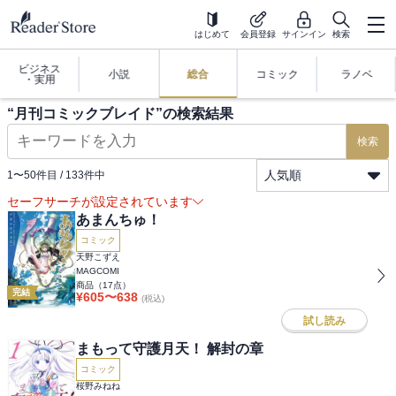
はじめて
会員登録
サインイン
検索
ビジネス
小説
総合
コミック
ラノベ
・実用
“
月刊コミックブレイド
”の検索結果
検索
人気順
1
〜
50
件目 /
133
件中
セーフサーチが設定されています
あまんちゅ！
コミック
天野こずえ
MAGCOMI
商品（
17
点）
完結
¥
605
〜
638
(税込)
試し読み
まもって守護月天！ 解封の章
コミック
桜野みねね