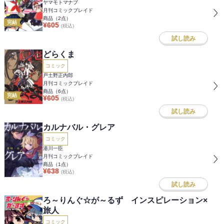
ヤマモトマナブ
月刊コミックブレイド
商品（
2
点）
完結
¥
605
(税込)
試し読み
どらくま
コミック
戸土野正内郎
月刊コミックブレイド
商品（
6
点）
完結
¥
605
(税込)
試し読み
カルナバル・グレア
コミック
港川一臣
月刊コミックブレイド
商品（
1
点）
¥
638
(税込)
試し読み
ろ～りんぐ☆が～るず インスピレーション×
旅人
コミック