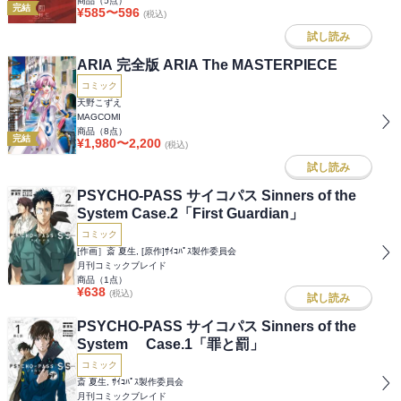
商品（
5
点）
完結
¥
585
〜
596
(税込)
試し読み
ARIA 完全版 ARIA The MASTERPIECE
コミック
天野こずえ
MAGCOMI
商品（
8
点）
完結
¥
1,980
〜
2,200
(税込)
試し読み
PSYCHO-PASS サイコパス Sinners of the
System Case.2「First Guardian」
コミック
[作画］斎 夏生, [原作]ｻｲｺﾊﾟｽ製作委員会
月刊コミックブレイド
商品（
1
点）
¥
638
(税込)
試し読み
PSYCHO-PASS サイコパス Sinners of the
System Case.1「罪と罰」
コミック
斎 夏生, ｻｲｺﾊﾟｽ製作委員会
月刊コミックブレイド