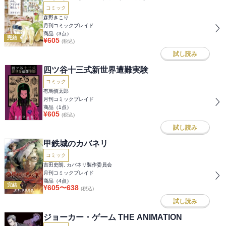
コミック
森野きこり
月刊コミックブレイド
商品（
3
点）
完結
¥
605
(税込)
試し読み
四ツ谷十三式新世界遭難実験
コミック
有馬慎太郎
月刊コミックブレイド
商品（
1
点）
¥
605
(税込)
試し読み
甲鉄城のカバネリ
コミック
吉田史朗, カバネリ製作委員会
月刊コミックブレイド
商品（
4
点）
完結
¥
605
〜
638
(税込)
試し読み
ジョーカー・ゲーム THE ANIMATION