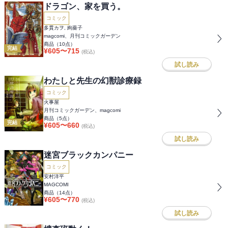
ドラゴン、家を買う。
コミック
多貫カヲ, 絢薔子
magcomi、月刊コミックガーデン
商品（
10
点）
完結
¥
605
〜
715
(税込)
試し読み
わたしと先生の幻獣診療録
コミック
火事屋
月刊コミックガーデン、magcomi
商品（
5
点）
完結
¥
605
〜
660
(税込)
試し読み
迷宮ブラックカンパニー
コミック
安村洋平
MAGCOMI
商品（
14
点）
¥
605
〜
770
(税込)
試し読み