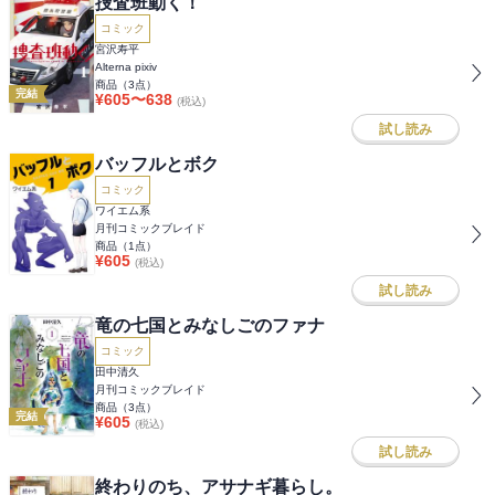
捜査班動く！
コミック
宮沢寿平
Alterna pixiv
商品（
3
点）
完結
¥
605
〜
638
(税込)
試し読み
バッフルとボク
コミック
ワイエム系
月刊コミックブレイド
商品（
1
点）
¥
605
(税込)
試し読み
竜の七国とみなしごのファナ
コミック
田中清久
月刊コミックブレイド
商品（
3
点）
完結
¥
605
(税込)
試し読み
終わりのち、アサナギ暮らし。