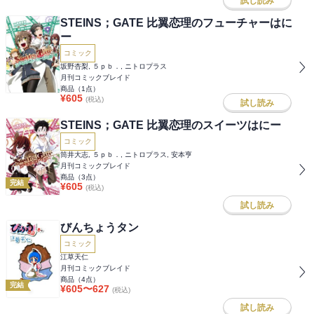
試し読み
STEINS；GATE 比翼恋理のフューチャーはに
ー
コミック
坂野杏梨, ５ｐｂ．, ニトロプラス
月刊コミックブレイド
商品（
1
点）
¥
605
(税込)
試し読み
STEINS；GATE 比翼恋理のスイーツはにー
コミック
筒井大志, ５ｐｂ．, ニトロプラス, 安本亨
月刊コミックブレイド
商品（
3
点）
完結
¥
605
(税込)
試し読み
びんちょうタン
コミック
江草天仁
月刊コミックブレイド
商品（
4
点）
完結
¥
605
〜
627
(税込)
試し読み