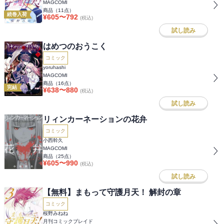
MAGCOMI
商品（
11
点）
続巻入荷
¥
605
〜
792
(税込)
試し読み
はめつのおうこく
コミック
yoruhashi
MAGCOMI
商品（
16
点）
完結
¥
638
〜
880
(税込)
試し読み
リィンカーネーションの花弁
コミック
小西幹久
MAGCOMI
商品（
25
点）
¥
605
〜
990
(税込)
試し読み
【無料】まもって守護月天！ 解封の章
コミック
桜野みねね
月刊コミックブレイド