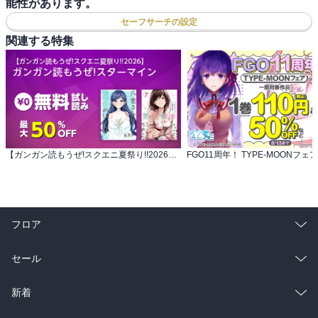
能性があります。
セーフサーチの設定
関連する特集
【ガンガン読もうぜ!スクエニ夏祭り!!2026】 ガンガン読もうぜ!スターマイン
FGO11周年！ TYPE-MOONフェア
フロア
総合
コミック
セール
ラノベ
小説
総合
コミック
新着