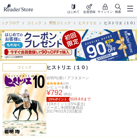
はじめて
会員登録
サインイン
検索
ミックフロア
コミック
男性コミック
ヒストリエ
ヒストリエ（１０）
ヒストリエ（１０）
コミック
岩明均(著)
/
アフタヌーン
(
19
)
レビューを書く
¥
792
(税込)
2026.8.6
まで
15%ポイント
119
ポイント(
15
%還元)
クーポン利用対象商品
2017年03月23日
配信