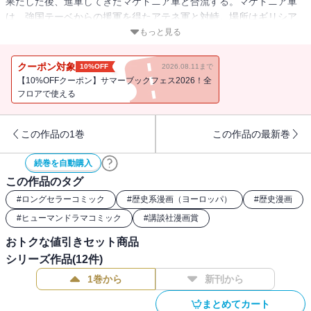
果たした後、進軍してきたマケドニア軍と合流する。マケドニア軍
は、強国テーベからの援軍を得たアテネ軍と対峙。場所はギリシア
中央部カイロネイア。ギリシアの覇権をめぐり、史上名高い「カイ
もっと見る
ロネイアの戦い」が始まる！
クーポン対象
10%OFF
2026.08.11まで
【10%OFFクーポン】サマーブックフェス2026！全
フロアで使える
この作品の1巻
この作品の最新巻
続巻を自動購入
この作品のタグ
#
ロングセラーコミック
#
歴史系漫画（ヨーロッパ）
#
歴史漫画
#
ヒューマンドラマコミック
#
講談社漫画賞
おトクな値引きセット商品
シリーズ作品(
12
件)
1巻から
新刊から
まとめてカート