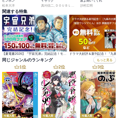
ピンポン
イサック
波よ聞いてくれ
松本大洋
真刈信二
,
ＤＯＵＢＬＥ－Ｓ
沙村広明
関連する特集
【夏電書2026】『宇宙兄弟』完結記念！モーニング連載作100円(税込)フェア
同じジャンルのランキング
もっと見る
1
位
2
位
3
位
今週入荷
今週入荷
今週入荷