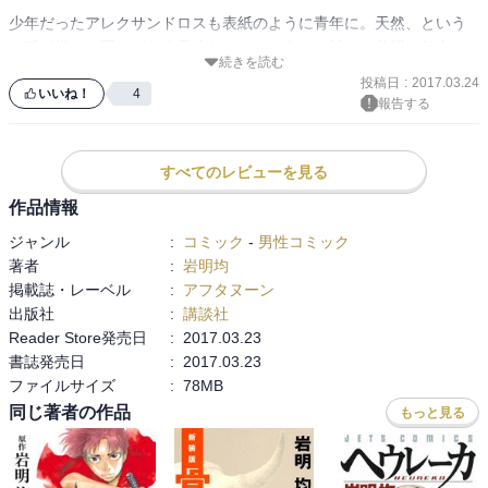
兵士達の結末は悲惨です。

少年だったアレクサンドロスも表紙のように青年に。天然、という
か感が鋭い、閃きがある天才なのでしょうね。対して父親は努力の
続きを読む
人。

上司の命令がなくとも

投稿日
:
2017.03.24
いいね！
4
その戦場で動けるかで

報告する
「自由」が鍵になっているこの作品。今後の展開が楽しみです。次
巻までまた首をながーくして、待たなければいけないのでしょう
「戦況」も「生死」も変わる

すべてのレビューを見る
作品情報
ジャンル
:
コミック
-
男性コミック
それを印象付ける

著者
:
岩明均
戦闘シーンでした。

掲載誌・レーベル
:
アフタヌーン
出版社
:
講談社
Reader Store発売日
:
2017.03.23
他にも、素直に他のいいところを吸収

書誌発売日
:
2017.03.23
しようとする王子の姿に驚きです。

ファイルサイズ
:
78MB
全てをスポンジのように吸収します。

同じ著者の作品
もっと見る
そしてインパクトが強かったのは
