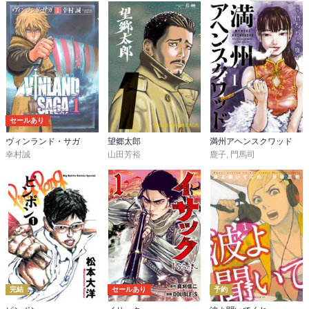
読んだ後も心に残るシーンが入った10巻

次の11巻まで出来るだけ間が空かないことを

セールあり
ヴィンランド・サガ
望郷太郎
満州アヘンスクワッド
幸村誠
山田芳裕
鹿子
,
門馬司
完結
セールあり
予約