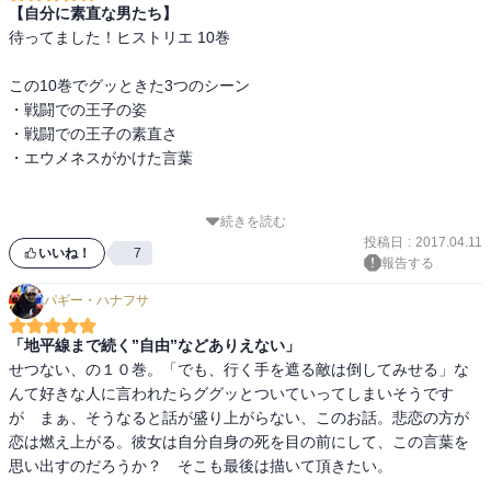
【自分に素直な男たち】
待ってました！ヒストリエ 10巻

この10巻でグッときた3つのシーン

・戦闘での王子の姿

・戦闘での王子の素直さ

・エウメネスがかけた言葉

続きを読む
まず、王子が戦場で発した言葉

投稿日
:
2017.04.11
いいね！
7
報告する
「戦場においては

パギー・ハナフサ
全ての事象が流動的」

「地平線まで続く”自由”などありえない」
「戦う我ら兵士も常に臨機応変に

せつない、の１０巻。「でも、行く手を遮る敵は倒してみせる」な
対応してゆかねばならない」

んて好きな人に言われたらググッとついていってしまいそうです
が　まぁ、そうなると話が盛り上がらない、このお話。悲恋の方が
恋は燃え上がる。彼女は自分自身の死を目の前にして、この言葉を
上司からの指示を待っているだけだと

思い出すのだろうか？　そこも最後は描いて頂きたい。

どうなるのか、動くことの出来ない
