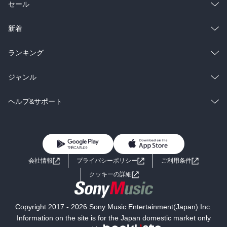
総合
コミック
セール
ラノベ
小説
総合
コミック
新着
雑誌・グラビア
ビジネス・実用
ラノベ
小説
総合
コミック
ランキング
BL・TL
雑誌・グラビア
ビジネス・実用
ラノベ
小説
総合
コミック
ジャンル
BL・TL
雑誌・グラビア
ビジネス・実用
ラノベ
小説
コミック
男性コミック
ヘルプ&サポート
BL・TL
雑誌・グラビア
ビジネス・実用
女性コミック
コミック誌
初めての方へ
ヘルプ
BL・TL
ライトノベル
男子向けラノベ
よくあるご質問
お問い合わせ
会社情報
プライバシーポリシー
ご利用条件
女子向けラノベ
小説
利用規約
クッキーの詳細
国内小説
海外小説
Copyright 2017 - 2026 Sony Music Entertainment(Japan) Inc.
ミステリー
SF
Information on the site is for the Japan domestic market only