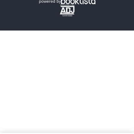
powered by
歴史・時代小説
文学
雑誌
グラビア写真集
ボーイズラブ
ティーンズラブ
人文・思想・歴史
社会・政治・法律
ビジネス・経済
サイエンス・テクノロジー
コンピュータ・情報
くらし・家庭
料理・酒
ファッション・美容・ダイエット
ホビー&カルチャー
スポーツ・アウトドア
地図・ガイド
エンターテイメント
芸術・アート
映画・音楽・演劇