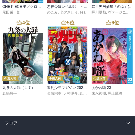
ONE PIECE モノクロ版 115
悪役令嬢レベル99 ～私は裏ボスですが魔王ではありません～ その６
異世界居酒屋「のぶ」(22)
尾田栄一郎
のこみ
,
七夕さとり
,
Tea
蝉川夏哉
,
ヴァージニア二等兵
4
位
5
位
6
位
今週入荷
今週入荷
今週入荷
九条の大罪（１７）
週刊少年マガジン 2026年36・37号[2026年8月5日発売]
あかね噺 23
真鍋昌平
金城宗幸
,
ノ村優介
,
真島ヒロ
末永裕樹
,
宮島礼吏
,
馬上鷹将
,
新川直司
,
久
フロア