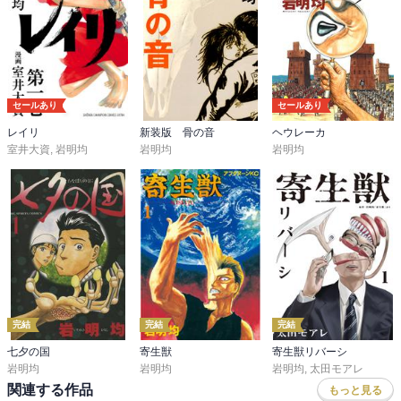
エウメネスが恋人にかけた言葉

「おれは愚かだよ、行く手を遮る

敵は倒してみせる」

セールあり
セールあり
レイリ
新装版 骨の音
ヘウレーカ
室井大資
,
岩明均
岩明均
岩明均
「それ私のために言ってる？」

「おれのために言ってる」

こんな言葉を自然に言ってしまう

素直で正直なエウメネスだから

周りの皆は魅了されていくんでしょうね。

完結
完結
完結
このシーンで再び、エウメネスの人柄に

心を鷲掴みされました。

七夕の国
寄生獣
寄生獣リバーシ
岩明均
岩明均
岩明均
,
太田モアレ
関連する作品
もっと見る