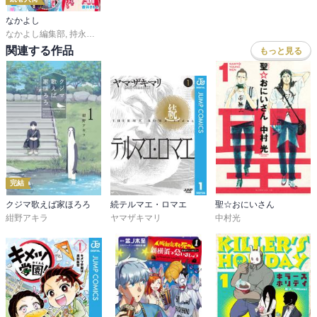
なかよし
なかよし編集部
,
持永るい
,
吉田恵里香
,
おおともみつち
,
雪森さくら
,
ＰＥＡＣＨ－
関連する作品
もっと見る
完結
クジマ歌えば家ほろろ
続テルマエ・ロマエ
聖☆おにいさん
紺野アキラ
ヤマザキマリ
中村光