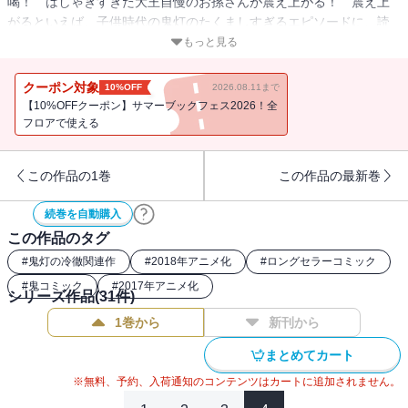
喝！ はしゃぎすぎた大王自慢のお孫さんが震え上がる！ 震え上
がるといえば、子供時代の鬼灯のたくましすぎるエピソードに、読
めば思わずブルっと来るはず！ そしてまきみきは番組企画で背筋
もっと見る
も凍る罰ゲームに挑む!!
クーポン対象
10%OFF
2026.08.11まで
【10%OFFクーポン】サマーブックフェス2026！全
フロアで使える
この作品の1巻
この作品の最新巻
続巻を自動購入
この作品のタグ
#
鬼灯の冷徹関連作
#
2018年アニメ化
#
ロングセラーコミック
#
鬼コミック
#
2017年アニメ化
シリーズ作品(
31
件)
1巻から
新刊から
まとめてカート
※無料、予約、入荷通知のコンテンツはカートに追加されません。