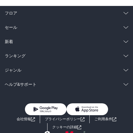
フロア
総合
コミック
セール
ラノベ
小説
総合
コミック
新着
雑誌・グラビア
ビジネス・実用
ラノベ
小説
総合
コミック
ランキング
BL・TL
雑誌・グラビア
ビジネス・実用
ラノベ
小説
総合
コミック
ジャンル
BL・TL
雑誌・グラビア
ビジネス・実用
ラノベ
小説
コミック
男性コミック
ヘルプ&サポート
BL・TL
雑誌・グラビア
ビジネス・実用
女性コミック
コミック誌
初めての方へ
ヘルプ
BL・TL
ライトノベル
男子向けラノベ
よくあるご質問
お問い合わせ
会社情報
プライバシーポリシー
ご利用条件
女子向けラノベ
小説
利用規約
クッキーの詳細