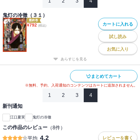
1
2
3
4
鬼灯の冷徹（３１）
最終巻
カートに入れる
¥
792
(税込)
試し読み
お気に入り
あらすじを見る
まとめてカート
※無料、予約、入荷通知のコンテンツはカートに追加されません。
1
2
3
4
新刊通知
江口夏実
鬼灯の冷徹
この作品のレビュー
（
8
件）
4.2
レビューを書く
平均