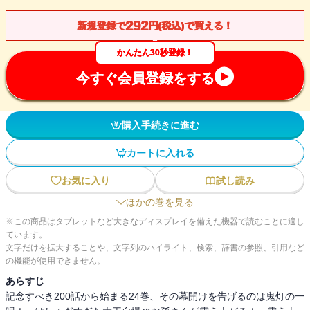
292
新規登録で
円(税込)で買える！
かんたん30秒登録！
今すぐ会員登録をする
購入手続きに進む
カートに入れる
お気に入り
試し読み
ほかの巻を見る
※この商品はタブレットなど大きなディスプレイを備えた機器で読むことに適し
ています。
文字だけを拡大することや、文字列のハイライト、検索、辞書の参照、引用など
の機能が使用できません。
あらすじ
記念すべき200話から始まる24巻、その幕開けを告げるのは鬼灯の一