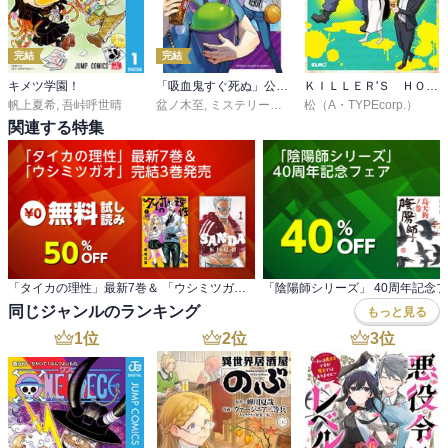
完結
完結
キメツ学園！
「吸血鬼すぐ死ぬ」公式アンソロジー 新横浜で会いましょう
ＫＩＬＬＥＲ'Ｓ ＨＯＬＩＤＡＹ
帆上夏希
,
吾峠呼世晴
盆ノ木至
,
ミステリーボニータ編集部
松（A・TYPEcorp.）
関連する特集
「タイカの理性」最新7巻＆ 「ウシミツガオ」完結3巻発売
「陰陽師シリーズ」 40周年記念
同じジャンルのランキング
もっと見る
1
位
2
位
3
位