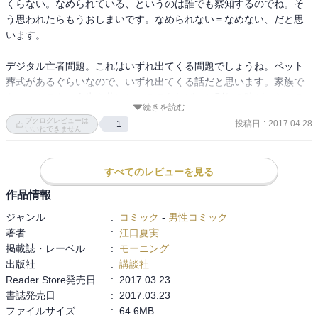
くらない。なめられている、というのは誰でも察知するのでね。そ
う思われたらもうおしまいです。なめられない＝なめない、だと思
います。

デジタル亡者問題。これはいずれ出てくる問題でしょうね。ペット
葬式があるぐらいなので、いずれ出てくる話だと思います。家族で
もペットでも、人生を共にしたのであれば、お別れの時がつらいの
続きを読む
は当たり前で。その気持ちを形にしたいとなれば、供養の形もとる
ブクログレビューは
投稿日
:
2017.04.28
1
でしょう。デジタル社会が進めば、COMING SOONでなくても訪れ
いいねできません
る未来とは思います。ね、ドラえもん死んだら〈壊れたら）葬式だ
よね。

すべてのレビューを見る
というか、ドラえもんの活動停止を表現するのに、「死ぬ」を当た
り前のように使ってしまうあたりデジタル亡者問題ですか。これ、
作品情報
突き詰めると哲学になるんじゃないか？火の鳥であったっけ？ロボ
ジャンル
:
コミック
-
男性コミック
ットの魂とは？の話。ロビタの大量自殺だっけ？

著者
:
江口夏実
掲載誌・レーベル
:
モーニング
出版社
:
講談社
Reader Store発売日
:
2017.03.23
13YEARS OLD!?
書誌発売日
:
2017.03.23
ファイルサイズ
:
64.6MB