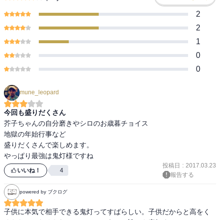
2
2
1
0
0
mune_leopard
今回も盛りだくさん
芥子ちゃんの自分磨きやシロのお歳暮チョイス

地獄の年始行事など

盛りだくさんで楽しめます。

やっぱり最強は鬼灯様ですね
投稿日
:
2017.03.23
いいね！
4
報告する
powered by ブクログ
子供に本気で相手できる鬼灯ってすばらしい。子供だからと高をく