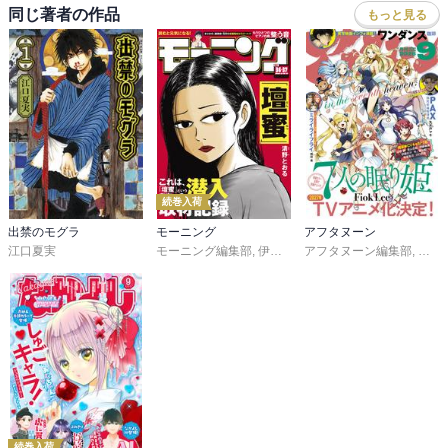
同じ著者の作品
もっと見る
続巻入荷
出禁のモグラ
モーニング
アフタヌーン
江口夏実
モーニング編集部
,
伊咲智太
アフタヌーン編集部
,
オオイシヒロト
,
森高夕
,
Ｆｉ
続巻入荷