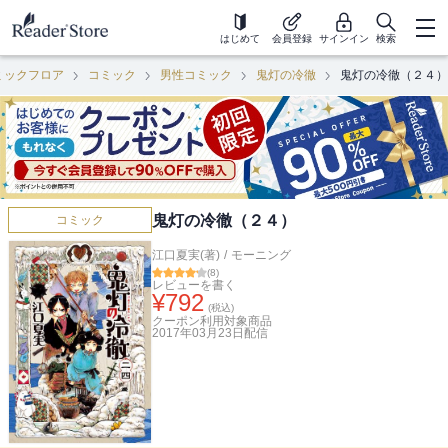
はじめて
会員登録
サインイン
検索
ミックフロア
コミック
男性コミック
鬼灯の冷徹
鬼灯の冷徹（２４）
鬼灯の冷徹（２４）
コミック
江口夏実(著)
/
モーニング
(
8
)
レビューを書く
¥
792
(税込)
クーポン利用対象商品
2017年03月23日
配信