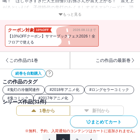
喝！ はしゃぎすぎた大王自慢のお孫さんが震え上がる！ 震え上
がるといえば、子供時代の鬼灯のたくましすぎるエピソードに、読
めば思わずブルっと来るはず！ そしてまきみきは番組企画で背筋
もっと見る
も凍る罰ゲームに挑む!!
クーポン対象
10%OFF
2026.08.11まで
【10%OFFクーポン】サマーブックフェス2026！全
フロアで使える
この作品の1巻
この作品の最新巻
続巻を自動購入
この作品のタグ
#
鬼灯の冷徹関連作
#
2018年アニメ化
#
ロングセラーコミック
#
鬼コミック
#
2017年アニメ化
シリーズ作品(
31
件)
1巻から
新刊から
まとめてカート
※無料、予約、入荷通知のコンテンツはカートに追加されません。