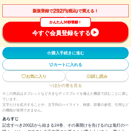
292
新規登録で
円(税込)で買える！
かんたん30秒登録！
今すぐ会員登録をする
購入手続きに進む
カートに入れる
お気に入り
試し読み
ほかの巻を見る
※この商品はタブレットなど大きなディスプレイを備えた機器で読むことに適し
ています。
文字だけを拡大することや、文字列のハイライト、検索、辞書の参照、引用など
の機能が使用できません。
あらすじ
記念すべき200話から始まる24巻、その幕開けを告げるのは鬼灯の一