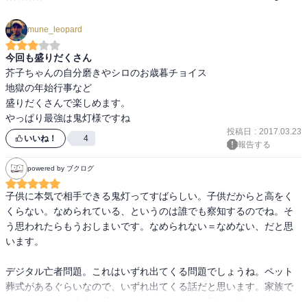
mune_leopard
今回も盛りだくさん
芥子ちゃんの自分磨きやシロのお歳暮チョイス

地獄の年始行事など

盛りだくさんで楽しめます。

やっぱり最強は鬼灯様ですね
投稿日
:
2017.03.23
いいね！
4
報告する
powered by ブクログ
子供に本気で相手できる鬼灯ってすばらしい。子供だからと高をく
くらない。なめられている、というのは誰でも察知するのでね。そ
う思われたらもうおしまいです。なめられない＝なめない、だと思
います。

デジタル亡者問題。これはいずれ出てくる問題でしょうね。ペット
葬式があるぐらいなので、いずれ出てくる話だと思います。家族で
もペットでも、人生を共にしたのであれば、お別れの時がつらいの