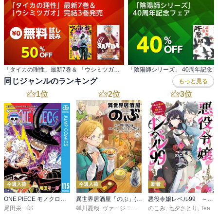
「タイカの理性」最新7巻＆ 「ウシミツガオ」完結3巻発売
「陰陽師シリーズ」 40周年記念
同じジャンルのランキング
もっと見る
1
位
2
位
3
位
今週入荷
今週入荷
新着
ONE PIECE モノクロ版 115
異世界居酒屋「のぶ」(22)
悪役令嬢レベル99 ～私は裏ボスですが魔王ではありません～ その６
尾田栄一郎
蝉川夏哉
,
ヴァージニア二等兵
のこみ
,
転
,
七夕さとり
,
Tea