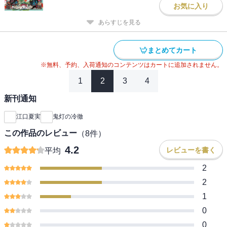
お気に入り
あらすじを見る
まとめてカート
※無料、予約、入荷通知のコンテンツはカートに追加されません。
1
2
3
4
新刊通知
江口夏実
鬼灯の冷徹
この作品のレビュー
（
8
件）
4.2
レビューを書く
平均
2
2
1
0
0