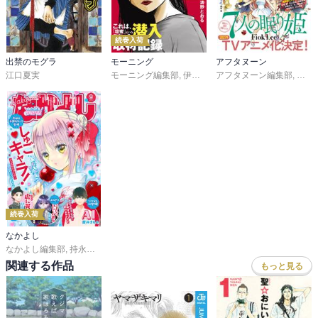
続巻入荷
出禁のモグラ
モーニング
アフタヌーン
江口夏実
モーニング編集部
,
伊咲智太
アフタヌーン編集部
,
オオイシヒロト
,
森高夕
,
Ｆｉ
続巻入荷
なかよし
なかよし編集部
,
持永るい
,
吉田恵里香
,
おおともみつち
,
雪森さくら
,
ＰＥＡＣＨ－
関連する作品
もっと見る