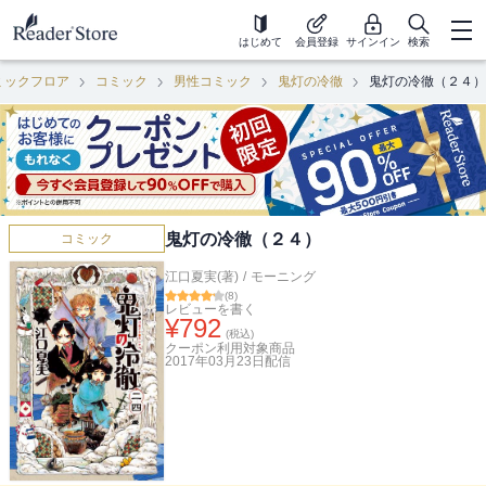
はじめて
会員登録
サインイン
検索
ミックフロア
コミック
男性コミック
鬼灯の冷徹
鬼灯の冷徹（２４）
鬼灯の冷徹（２４）
コミック
江口夏実(著)
/
モーニング
(
8
)
レビューを書く
¥
792
(税込)
クーポン利用対象商品
2017年03月23日
配信