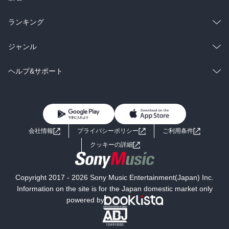
雑誌・グラビア
ビジネス・実用
ラノベ
小説
総合
コミック
ランキング
BL・TL
雑誌・グラビア
ビジネス・実用
ラノベ
小説
総合
コミック
ジャンル
BL・TL
雑誌・グラビア
ビジネス・実用
ラノベ
小説
コミック
男性コミック
ヘルプ&サポート
BL・TL
雑誌・グラビア
ビジネス・実用
女性コミック
コミック誌
初めての方へ
ヘルプ
BL・TL
ライトノベル
男子向けラノベ
よくあるご質問
お問い合わせ
会社情報
プライバシーポリシー
ご利用条件
女子向けラノベ
小説
利用規約
クッキーの詳細
国内小説
海外小説
Copyright 2017 - 2026 Sony Music Entertainment(Japan) Inc.
ミステリー
SF
Information on the site is for the Japan domestic market only
powered by
歴史・時代小説
文学