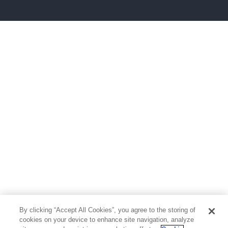
雑誌
グラビア写真集
ボーイズラブ
ティーンズラブ
人文・思想・歴史
社会・政治・法律
ビジネス・経済
サイエンス・テクノロジー
コンピュータ・情報
くらし・家庭
料理・酒
ファッション・美容・ダイエット
ホビー&カルチャー
スポーツ・アウトドア
地図・ガイド
エンターテイメント
芸術・アート
映画・音楽・演劇
By clicking “Accept All Cookies”, you agree to the storing of
写真集
教養
cookies on your device to enhance site navigation, analyze