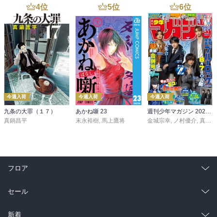
4
位
5
位
6
位
今週入荷
今週入荷
今週入荷
九条の大罪（１７）
あかね噺 23
週刊少年マガジン 2026年36・37号[2026年8月5日発売]
真鍋昌平
末永裕樹
,
馬上鷹将
金城宗幸
,
ノ村優介
,
真島ヒロ
フロア
総合
コミック
セール
ラノベ
小説
総合
コミック
新着