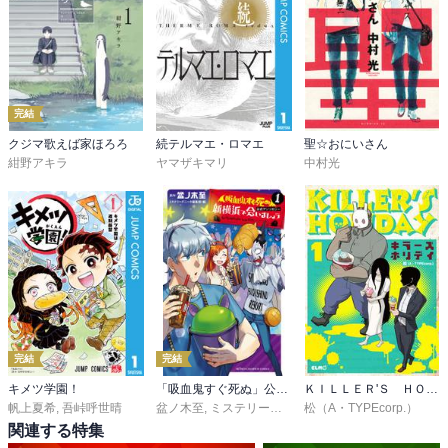
完結
クジマ歌えば家ほろろ
続テルマエ・ロマエ
聖☆おにいさん
紺野アキラ
ヤマザキマリ
中村光
完結
完結
キメツ学園！
「吸血鬼すぐ死ぬ」公式アンソロジー 新横浜で会いましょう
ＫＩＬＬＥＲ'Ｓ ＨＯＬＩＤＡＹ
帆上夏希
,
吾峠呼世晴
盆ノ木至
,
ミステリーボニータ編集部
松（A・TYPEcorp.）
関連する特集