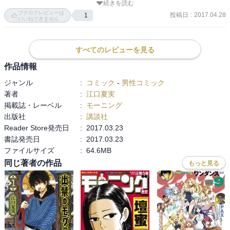
続きを読む
は当たり前で。その気持ちを形にしたいとなれば、供養の形もとる
ブクログレビューは
投稿日
:
2017.04.28
1
でしょう。デジタル社会が進めば、COMING SOONでなくても訪れ
いいねできません
る未来とは思います。ね、ドラえもん死んだら〈壊れたら）葬式だ
よね。

すべてのレビューを見る
というか、ドラえもんの活動停止を表現するのに、「死ぬ」を当た
り前のように使ってしまうあたりデジタル亡者問題ですか。これ、
作品情報
突き詰めると哲学になるんじゃないか？火の鳥であったっけ？ロボ
ジャンル
:
コミック
-
男性コミック
ットの魂とは？の話。ロビタの大量自殺だっけ？

著者
:
江口夏実
掲載誌・レーベル
:
モーニング
出版社
:
講談社
Reader Store発売日
:
2017.03.23
13YEARS OLD!?
書誌発売日
:
2017.03.23
ファイルサイズ
:
64.6MB
同じ著者の作品
もっと見る