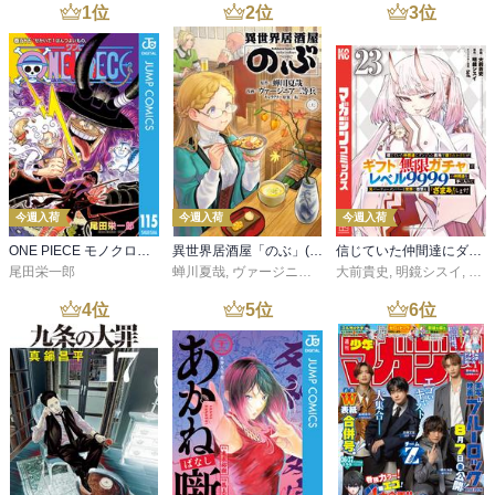
1
位
2
位
3
位
今週入荷
今週入荷
今週入荷
ONE PIECE モノクロ版 115
異世界居酒屋「のぶ」(22)
信じていた仲間達にダンジョン奥地で殺されかけたがギフト『無限ガチャ』でレベル９９９９の仲間達を手に入れて元パーティーメンバーと世界に復讐＆『ざまぁ！』します！（２３）
尾田栄一郎
蝉川夏哉
,
ヴァージニア二等兵
大前貴史
,
転
,
明鏡シスイ
,
ｔｅ
4
位
5
位
6
位