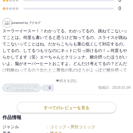
0
0
powered by ブクログ
スーラーイースー！！わかってる。わかってるの、跳ねてこないっ
てことは。何度も書いてると思うけど知ってるの、スライスが跳ね
てこないってことはね。だからこちらも重心低くして対応するの。
してるの。してるつもりなのにネットに引っ掛けるの！←何度もや
らかしてます（笑）エーちゃんとクリシュナ、糖分摂ったほうがい
いよ。脳がオーバーヒートおこすよ。どんだけ考えてるの？どんだ
け戦略ねってるの？出たとこ勝負の私のほうがよっぽど糖分摂って
るよ！（笑）
続きを読む
ブクログレビューは
投稿日
:
2018.01.09
0
いいねできません
すべてのレビューを見る
作品情報
ジャンル
:
コミック
-
男性コミック