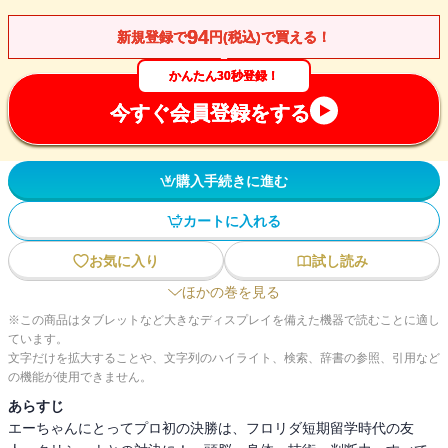
94
新規登録で
円(税込)で買える！
かんたん30秒登録！
今すぐ会員登録をする
購入手続きに進む
カートに入れる
お気に入り
試し読み
ほかの巻を見る
※この商品はタブレットなど大きなディスプレイを備えた機器で読むことに適し
ています。
文字だけを拡大することや、文字列のハイライト、検索、辞書の参照、引用など
の機能が使用できません。
あらすじ
エーちゃんにとってプロ初の決勝は、フロリダ短期留学時代の友