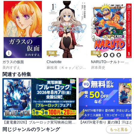
完結
完結
ガラスの仮面
Charlotte
NARUTO―ナルト― カラー版
美内すずえ
麻枝准（Ｋｅｙ／ビジュアルアーツ）
岸本斉史
,
池澤真
,
津留崎
関連する特集
【夏電書2026】ブルーロック実写映画公開記念！ エゴが目を覚ます『ブルーロック』フェア！
同じジャンルのランキング
もっと見る