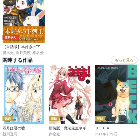
無料あり
【単話版】本好きの下剋上～司書になるためには手段を選んでいられません～第四部「貴族院の図書館を救いたい！」
勝木光
,
香月美夜
,
椎名優
関連する作品
もっと見る
完結
完結
完結
四月は君の嘘
新装版 魔法先生ネギま！
ＢＥＣＫ
新川直司
赤松健
ハロルド作石