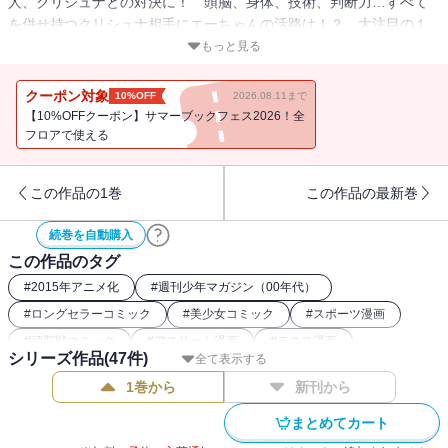
人、クリシュナとの対決に！ 頭脳、身体、技術、判断力…すべて
を併せ持つクリシュナ相手にエーちゃんの活路は！？ 大注目の１
０代対決！ 慶稜チャレンジャー決勝戦始まる──。
もっと見る
クーポン対象
10%OFF
2026.08.11まで
【10%OFFクーポン】サマーブックフェス2026！全
フロアで使える
この作品の1巻
この作品の最新巻
続巻を自動購入
この作品のタグ
#
2015年アニメ化
#
週刊少年マガジン（00年代）
#
ロングセラーコミック
#
美少女コミック
#
スポーツ漫画
#
頭脳戦コミック
#
アスリート漫画
#
テニス漫画
シリーズ作品(
47
件)
全て表示する
#
講談社漫画賞
1巻から
新刊から
まとめてカート