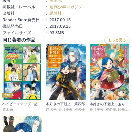
著者
:
勝木光
掲載誌・レーベル
:
週刊少年マガジン
出版社
:
講談社
Reader Store発売日
:
2017.09.15
書誌発売日
:
2017.09.15
ファイルサイズ
:
93.3MB
同じ著者の作品
もっと見る
完結
ベイビーステップ 超合本版
本好きの下剋上 第四部
本好きの下剋上ふぁんぶっく
勝木光
勝木光
,
香月美夜
,
椎名優
香月美夜
,
椎名優
,
鈴華
,
波