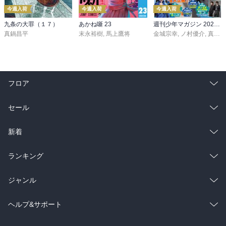
今週入荷
今週入荷
今週入荷
九条の大罪（１７）
あかね噺 23
週刊少年マガジン 2026年36・37号[2026年8月5日発売]
真鍋昌平
末永裕樹
,
馬上鷹将
金城宗幸
,
ノ村優介
,
真島ヒロ
フロア
総合
コミック
セール
ラノベ
小説
総合
コミック
新着
雑誌・グラビア
ビジネス・実用
ラノベ
小説
総合
コミック
ランキング
BL・TL
雑誌・グラビア
ビジネス・実用
ラノベ
小説
総合
コミック
ジャンル
BL・TL
雑誌・グラビア
ビジネス・実用
ラノベ
小説
コミック
男性コミック
ヘルプ&サポート
BL・TL
雑誌・グラビア
ビジネス・実用