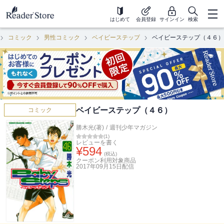
はじめて
会員登録
サインイン
検索
コミック
男性コミック
ベイビーステップ
ベイビーステップ（４６）
ベイビーステップ（４６）
コミック
勝木光(著)
/
週刊少年マガジン
(
1
)
レビューを書く
¥
594
(税込)
クーポン利用対象商品
2017年09月15日
配信