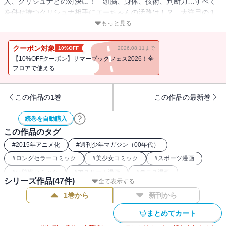
人、クリシュナとの対決に！ 頭脳、身体、技術、判断力…すべて
を併せ持つクリシュナ相手にエーちゃんの活路は！？ 大注目の１
０代対決！ 慶稜チャレンジャー決勝戦始まる──。
もっと見る
クーポン対象
10%OFF
2026.08.11まで
【10%OFFクーポン】サマーブックフェス2026！全
フロアで使える
この作品の1巻
この作品の最新巻
続巻を自動購入
この作品のタグ
#
2015年アニメ化
#
週刊少年マガジン（00年代）
#
ロングセラーコミック
#
美少女コミック
#
スポーツ漫画
#
頭脳戦コミック
#
アスリート漫画
#
テニス漫画
シリーズ作品(
47
件)
全て表示する
#
講談社漫画賞
1巻から
新刊から
まとめてカート