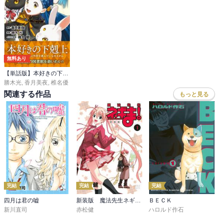
無料あり
【単話版】本好きの下剋上～司書になるためには手段を選んでいられません～第四部「貴族院の図書館を救いたい！」
勝木光
,
香月美夜
,
椎名優
関連する作品
もっと見る
完結
完結
完結
四月は君の嘘
新装版 魔法先生ネギま！
ＢＥＣＫ
新川直司
赤松健
ハロルド作石