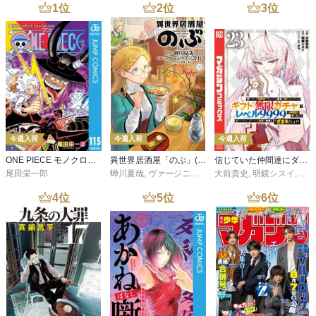
1
位
2
位
3
位
今週入荷
今週入荷
今週入荷
ONE PIECE モノクロ版 115
異世界居酒屋「のぶ」(22)
信じていた仲間達にダンジョン奥地で殺されかけたがギフト『無限ガチャ』でレベル９９９９の仲間達を手に入れて元パーティーメンバーと世界に復讐＆『ざまぁ！』します！（２３）
尾田栄一郎
蝉川夏哉
,
ヴァージニア二等兵
大前貴史
,
転
,
明鏡シスイ
,
ｔｅ
4
位
5
位
6
位