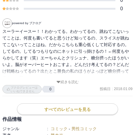
0
0
powered by ブクログ
スーラーイースー！！わかってる。わかってるの、跳ねてこないっ
てことは。何度も書いてると思うけど知ってるの、スライスが跳ね
てこないってことはね。だからこちらも重心低くして対応するの。
してるの。してるつもりなのにネットに引っ掛けるの！←何度もや
らかしてます（笑）エーちゃんとクリシュナ、糖分摂ったほうがい
いよ。脳がオーバーヒートおこすよ。どんだけ考えてるの？どんだ
け戦略ねってるの？出たとこ勝負の私のほうがよっぽど糖分摂って
るよ！（笑）
続きを読む
ブクログレビューは
投稿日
:
2018.01.09
0
いいねできません
すべてのレビューを見る
作品情報
ジャンル
:
コミック
-
男性コミック