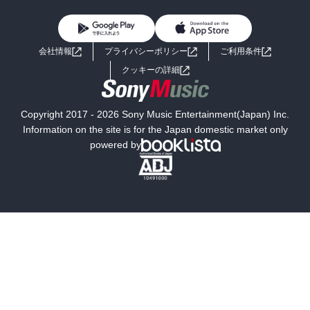
女性コミック
コミック誌
初めての方へ
ヘルプ
BL・TL
ライトノベル
男子向けラノベ
よくあるご質問
お問い合わせ
会社情報
プライバシーポリシー
ご利用条件
女子向けラノベ
小説
利用規約
クッキーの詳細
国内小説
海外小説
Copyright 2017 - 2026 Sony Music Entertainment(Japan) Inc.
ミステリー
SF
Information on the site is for the Japan domestic market only
powered by
歴史・時代小説
文学
雑誌
グラビア写真集
ボーイズラブ
ティーンズラブ
人文・思想・歴史
社会・政治・法律
ビジネス・経済
サイエンス・テクノロジー