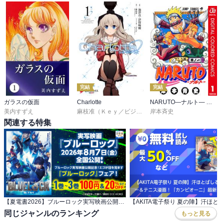
完結
完結
ガラスの仮面
Charlotte
NARUTO―ナルト― カラー版
美内すずえ
麻枝准（Ｋｅｙ／ビジュアルアーツ）
岸本斉史
,
池澤真
,
津留崎
関連する特集
【夏電書2026】ブルーロック実写映画公開記念！ エゴが目を覚ます『ブルーロック』フェア！
同じジャンルのランキング
もっと見る