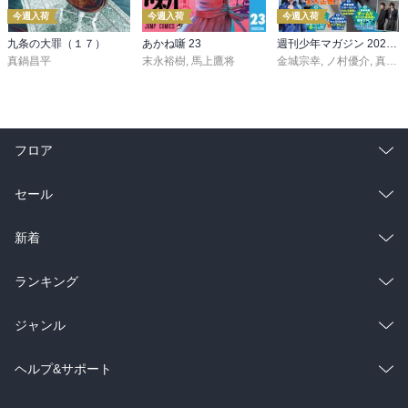
今週入荷
今週入荷
今週入荷
九条の大罪（１７）
あかね噺 23
週刊少年マガジン 2026年36・37号[2026年8月5日発売]
真鍋昌平
末永裕樹
,
馬上鷹将
金城宗幸
,
ノ村優介
,
真島ヒロ
フロア
総合
コミック
セール
ラノベ
小説
総合
コミック
新着
雑誌・グラビア
ビジネス・実用
ラノベ
小説
総合
コミック
ランキング
BL・TL
雑誌・グラビア
ビジネス・実用
ラノベ
小説
総合
コミック
ジャンル
BL・TL
雑誌・グラビア
ビジネス・実用
ラノベ
小説
コミック
男性コミック
ヘルプ&サポート
BL・TL
雑誌・グラビア
ビジネス・実用