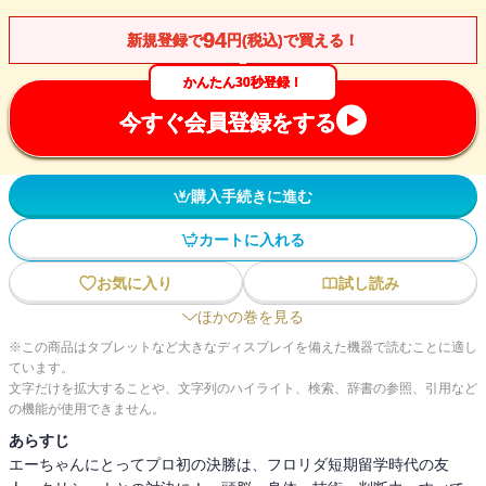
94
新規登録で
円(税込)で買える！
かんたん30秒登録！
今すぐ会員登録をする
購入手続きに進む
カートに入れる
お気に入り
試し読み
ほかの巻を見る
※この商品はタブレットなど大きなディスプレイを備えた機器で読むことに適し
ています。
文字だけを拡大することや、文字列のハイライト、検索、辞書の参照、引用など
の機能が使用できません。
あらすじ
エーちゃんにとってプロ初の決勝は、フロリダ短期留学時代の友