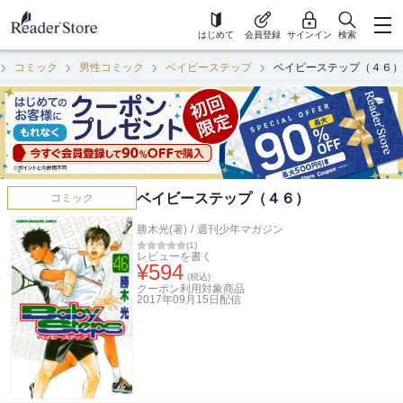
はじめて
会員登録
サインイン
検索
コミック
男性コミック
ベイビーステップ
ベイビーステップ（４６）
ベイビーステップ（４６）
コミック
勝木光(著)
/
週刊少年マガジン
(
1
)
レビューを書く
¥
594
(税込)
クーポン利用対象商品
2017年09月15日
配信