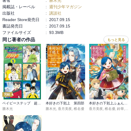
著者
:
勝木光
掲載誌・レーベル
:
週刊少年マガジン
出版社
:
講談社
Reader Store発売日
:
2017.09.15
書誌発売日
:
2017.09.15
ファイルサイズ
:
93.3MB
同じ著者の作品
もっと見る
完結
ベイビーステップ 超合本版
本好きの下剋上 第四部
本好きの下剋上ふぁんぶっく
勝木光
勝木光
,
香月美夜
,
椎名優
香月美夜
,
椎名優
,
鈴華
,
波