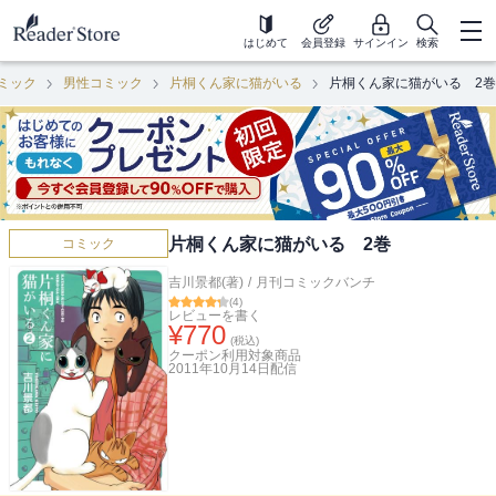
はじめて
会員登録
サインイン
検索
ミック
男性コミック
片桐くん家に猫がいる
片桐くん家に猫がいる 2巻
片桐くん家に猫がいる 2巻
コミック
吉川景都(著)
/
月刊コミックバンチ
(
4
)
レビューを書く
¥
770
(税込)
クーポン利用対象商品
2011年10月14日
配信