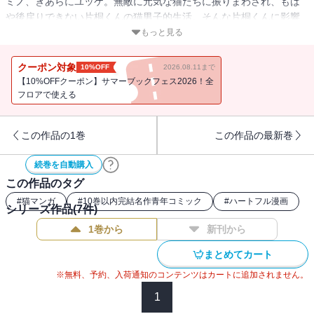
ミノ、ぎあらにユッケ。無敵に元気な猫たちに振りまわされ、もは
や後戻りできない片桐くんの猫男子的生活。そんな片桐くんに影響
され、気づけば周囲の人々も猫に首ったけの猫男子＆猫女子
もっと見る
に……!? 超キュートな3＋0.5匹の猫たちと草食男子ならぬ“猫男
子”のハッピーな日常を描いたハートフルコメディ第2巻、猫男子度
クーポン対象
10%OFF
2026.08.11まで
大増量で登場ですっ☆
【10%OFFクーポン】サマーブックフェス2026！全
フロアで使える
この作品の1巻
この作品の最新巻
続巻を自動購入
この作品のタグ
#
猫マンガ
#
10巻以内完結名作青年コミック
#
ハートフル漫画
シリーズ作品(
7
件)
1巻から
新刊から
まとめてカート
※無料、予約、入荷通知のコンテンツはカートに追加されません。
1