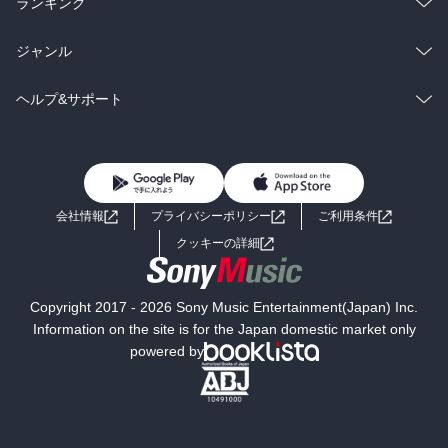
総合
コミック
ランキング
BL・TL
雑誌・グラビア
ビジネス・実用
ラノベ
小説
総合
コミック
ジャンル
BL・TL
雑誌・グラビア
ビジネス・実用
ラノベ
小説
コミック
男性コミック
ヘルプ&サポート
BL・TL
雑誌・グラビア
ビジネス・実用
女性コミック
コミック誌
初めての方へ
ヘルプ
BL・TL
ライトノベル
男子向けラノベ
よくあるご質問
お問い合わせ
会社情報
プライバシーポリシー
ご利用条件
女子向けラノベ
小説
利用規約
クッキーの詳細
国内小説
海外小説
Copyright 2017 - 2026 Sony Music Entertainment(Japan) Inc.
ミステリー
SF
Information on the site is for the Japan domestic market only
powered by
歴史・時代小説
文学
雑誌
グラビア写真集