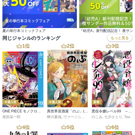
夏の単行本コミックフェア
同じジャンルのランキング
もっと見る
1
位
2
位
3
位
今週入荷
今週入荷
新着
ONE PIECE モノクロ版 115
異世界居酒屋「のぶ」(22)
悪役令嬢レベル99 ～私は裏ボスですが魔王ではありません～ その６
尾田栄一郎
蝉川夏哉
,
ヴァージニア二等兵
のこみ
,
転
,
七夕さとり
,
Tea
4
位
5
位
6
位