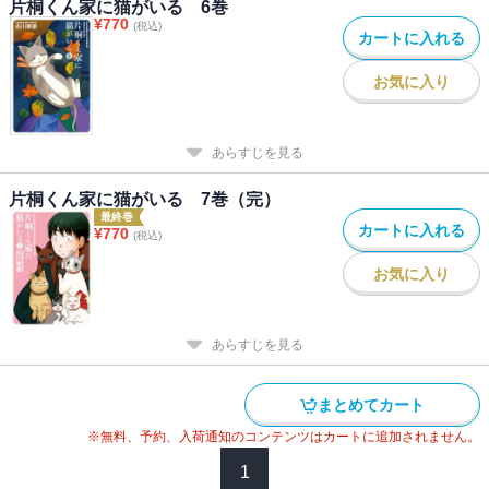
片桐くん家に猫がいる 6巻
¥
770
(税込)
カートに入れる
お気に入り
あらすじを見る
片桐くん家に猫がいる 7巻（完）
最終巻
カートに入れる
¥
770
(税込)
お気に入り
あらすじを見る
まとめてカート
※無料、予約、入荷通知のコンテンツはカートに追加されません。
1