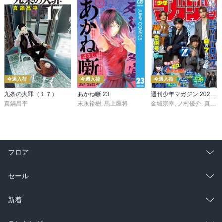
今週入荷
今週入荷
今週入荷
九条の大罪（１７）
あかね噺 23
週刊少年マガジン 2026年36・37号[2026年8月5日発売]
真鍋昌平
末永裕樹
,
馬上鷹将
金城宗幸
,
ノ村優介
,
真島ヒロ
フロア
総合
コミック
セール
ラノベ
小説
総合
コミック
新着
雑誌・グラビア
ビジネス・実用
ラノベ
小説