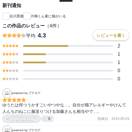
新刊通知
吉川景都
片桐くん家に猫がいる
この作品のレビュー
（
4
件）
4.3
レビューを書く
平均
2
1
1
0
0
powered by ブクログ
ゆうたは何つうかすごいやつやな…。自分が猫アレルギーやけんて
人んちのねこに服送りつける加藤さんも相当やで…。
ブクログレビューは
投稿日
:
2015.05.01
0
いいねできません
powered by ブクログ