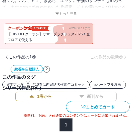
桐くん。ハツ、ミノ、ぎあら、ユッケに子猫のサンチュも加わっ
て、ますますにぎやかになった片桐家。そんな風にのんびりマイペ
ースな猫男子生活を送っていた彼も結婚を意識する年頃になっ
もっと見る
て……。急展開する片桐くんの恋模様にドキドキする第7巻!! 大人
気猫ブログ「こはる日和．」と片桐くんのスペシャルコラボ漫画と
クーポン対象
10%OFF
2026.08.11まで
描き下ろし漫画も収録！
【10%OFFクーポン】サマーブックフェス2026！全
フロアで使える
この作品の1巻
この作品の最新巻
続巻を自動購入
この作品のタグ
#
猫マンガ
#
10巻以内完結名作青年コミック
#
ハートフル漫画
シリーズ作品(
7
件)
1巻から
新刊から
まとめてカート
※無料、予約、入荷通知のコンテンツはカートに追加されません。
1