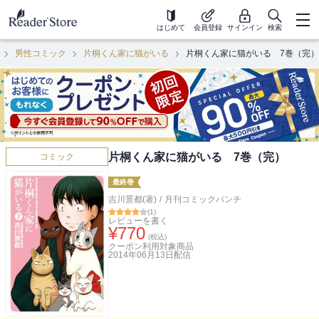
はじめて
会員登録
サインイン
検索
男性コミック
片桐くん家に猫がいる
片桐くん家に猫がいる 7巻（完）
片桐くん家に猫がいる 7巻（完）
コミック
最終巻
吉川景都(著)
/
月刊コミックバンチ
(
1
)
レビューを書く
¥
770
(税込)
クーポン利用対象商品
2014年06月13日
配信