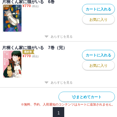
片桐くん家に猫がいる 6巻
¥
770
(税込)
カートに入れる
お気に入り
あらすじを見る
片桐くん家に猫がいる 7巻（完）
最終巻
カートに入れる
¥
770
(税込)
お気に入り
あらすじを見る
まとめてカート
※無料、予約、入荷通知のコンテンツはカートに追加されません。
1