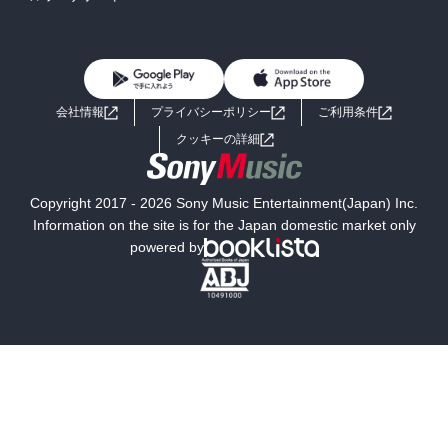
BL・TL
雑誌・グラビア
ビジネス・実用
女性コミック
コミック誌
初めての方へ
ヘルプ
BL・TL
ライトノベル
男子向けラノベ
よくあるご質問
お問い合わせ
会社情報
プライバシーポリシー
ご利用条件
女子向けラノベ
小説
利用規約
クッキーの詳細
国内小説
海外小説
Copyright 2017 - 2026 Sony Music Entertainment(Japan) Inc.
ミステリー
SF
Information on the site is for the Japan domestic market only
powered by
歴史・時代小説
文学
雑誌
グラビア写真集
ボーイズラブ
ティーンズラブ
人文・思想・歴史
社会・政治・法律