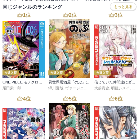
同じジャンルのランキング
もっと見る
1
位
2
位
3
位
今週入荷
今週入荷
今週入荷
ONE PIECE モノクロ版 115
異世界居酒屋「のぶ」(22)
信じていた仲間達にダンジョン奥地で殺されかけたがギフト『無限ガチャ』でレベル９９９９の仲間達を手に入れて元パーティーメンバーと世界に復讐＆『ざまぁ！』します！（２３）
尾田栄一郎
蝉川夏哉
,
ヴァージニア二等兵
大前貴史
,
転
,
明鏡シスイ
,
ｔｅ
4
位
5
位
6
位