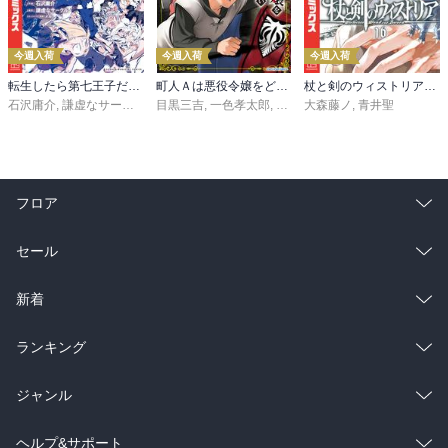
今週入荷
今週入荷
今週入荷
転生したら第七王子だったので、気ままに魔術を極めます（２４）
町人Ａは悪役令嬢をどうしても救いたい ～どぶと空と氷の姫君～１０【電子書店共通特典イラスト付】
杖と剣のウィストリア（１６）
石沢庸介
,
謙虚なサークル
,
メル。
目黒三吉
,
一色孝太郎
,
Parum
大森藤ノ
,
青井聖
フロア
総合
コミック
セール
ラノベ
小説
総合
コミック
新着
雑誌・グラビア
ビジネス・実用
ラノベ
小説
総合
コミック
ランキング
BL・TL
雑誌・グラビア
ビジネス・実用
ラノベ
小説
総合
コミック
ジャンル
BL・TL
雑誌・グラビア
ビジネス・実用
ラノベ
小説
コミック
男性コミック
ヘルプ&サポート