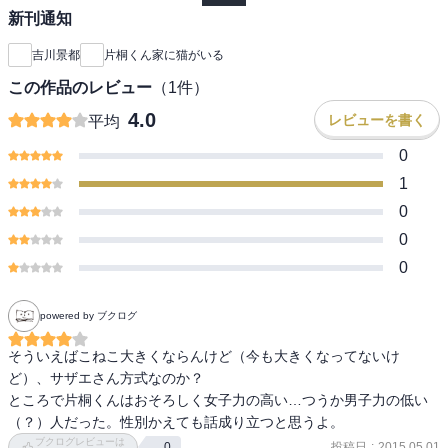
新刊通知
吉川景都
片桐くん家に猫がいる
この作品のレビュー
（
1
件）
4.0
レビューを書く
平均
0
1
0
0
0
powered by ブクログ
そういえばこねこ大きくならんけど（今も大きくなってないけ
ど）、サザエさん方式なのか？

ところで片桐くんはおそろしく女子力の高い…つうか男子力の低い
（？）人だった。性別かえても話成り立つと思うよ。
ブクログレビューは
投稿日
:
2015.05.01
0