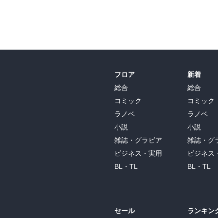
フロア
新着
総合
総合
コミック
コミック
ラノベ
ラノベ
小説
小説
雑誌・グラビア
雑誌・グ
ビジネス・実用
ビジネス
BL・TL
BL・TL
セール
ランキン