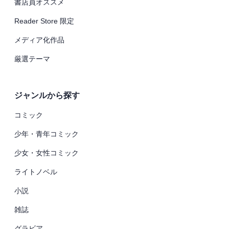
書店員オススメ
Reader Store 限定
メディア化作品
厳選テーマ
ジャンルから探す
コミック
少年・青年コミック
少女・女性コミック
ライトノベル
小説
雑誌
グラビア