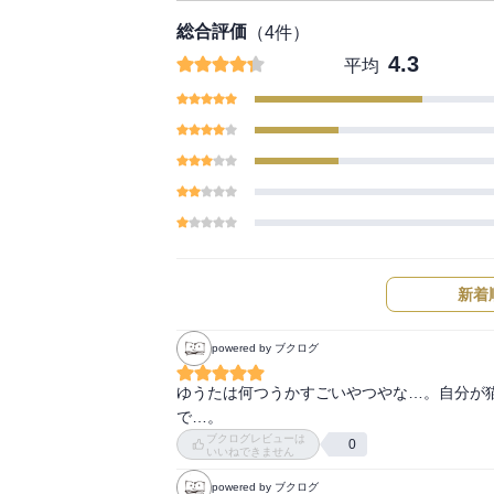
総合評価
（
4
件）
4.3
平均
新着
powered by ブクログ
ゆうたは何つうかすごいやつやな…。自分が
で…。
ブクログレビューは
0
いいねできません
powered by ブクログ