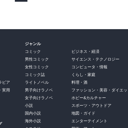
ジャンル
コミック
ビジネス・経済
男性コミック
サイエンス・テクノロジー
女性コミック
コンピュータ・情報
コミック誌
くらし・家庭
ラビア
ライトノベル
料理・酒
・実用
男子向けラノベ
ファッション・美容・ダイエッ
女子向けラノベ
ホビー&カルチャー
小説
スポーツ・アウトドア
国内小説
地図・ガイド
海外小説
エンターテイメント
グ