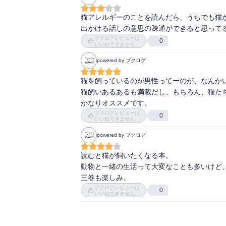
猫アレルギーのことを読んだら、うちでも猫か
出かける話しの意思の疎通ができると思って
ブクログレビューは
0
いいねできません
powered by ブクログ
猫を飼っているのが男性ってーのが、なんかい
猫飼いあるあるも満載だし、もちろん、猫たち
かなりオススメです。
ブクログレビューは
0
いいねできません
powered by ブクログ
読むと猫が飼いたくなる本。

動物と一緒の生活って大変なことも多いけど、
三巻も楽しみ。
ブクログレビューは
0
いいねできません