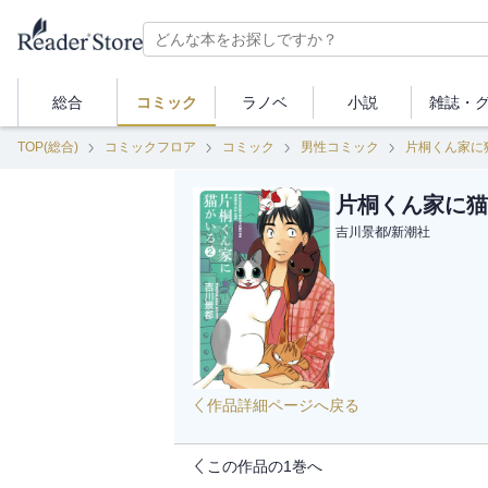
総合
コミック
ラノベ
小説
雑誌・
TOP(総合)
コミックフロア
コミック
男性コミック
片桐くん家に
片桐くん家に猫
吉川景都
/
新潮社
作品詳細ページへ戻る
この作品の1巻へ