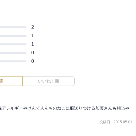
2
1
1
0
0
順
いいね！順
猫アレルギーやけんて人んちのねこに服送りつける加藤さんも相当や
投稿日
:
2015.05.01