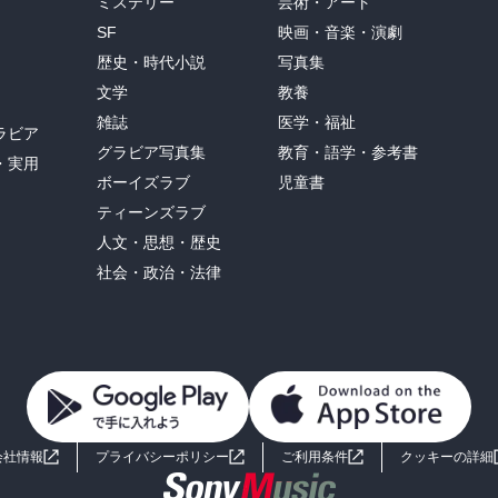
ミステリー
芸術・アート
SF
映画・音楽・演劇
歴史・時代小説
写真集
文学
教養
雑誌
医学・福祉
ラビア
グラビア写真集
教育・語学・参考書
・実用
ボーイズラブ
児童書
ティーンズラブ
人文・思想・歴史
社会・政治・法律
会社情報
プライバシーポリシー
ご利用条件
クッキーの詳細