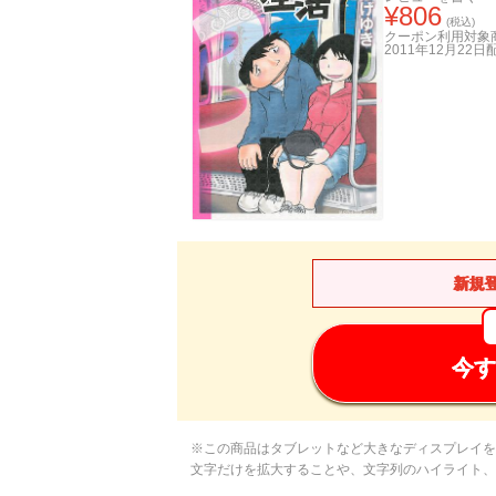
¥
806
(税込)
クーポン利用対象
2011年12月22日
新規
今す
※この商品はタブレットなど大きなディスプレイを
文字だけを拡大することや、文字列のハイライト、