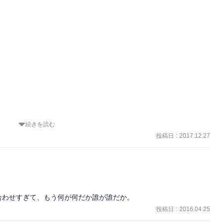
続きを読む
投稿日
:
2017.12.27
ドで

合わせすぎて、もう何が何だか誰が誰だか。
投稿日
:
2016.04.25
よ。
