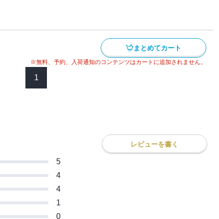
念と不安と後悔に満ちた“僕”が主人公のマ
！！
まとめてカート
※無料、予約、入荷通知のコンテンツはカートに追加されません。
1
レビューを書く
5
4
4
1
0