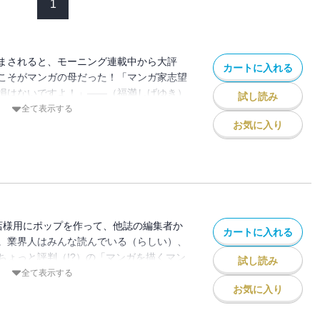
1
まされると、モーニング連載中から大評
カートに入れる
こそがマンガの母だった！「マンガ家志望
損はないですよ！」――（福満しげゆき）
試し読み
いる（らしい）「マンガを描くマンガ家の
全て表示する
！
お気に入り
店様用にポップを作って、他誌の編集者か
カートに入れる
。業界人はみんな読んでいる（らしい）、
ちょっと評判（!?）の「マンガを描くマン
試し読み
すけでリアルな生活――マンガ家志望の人
全て表示する
）、読んで損なし！
お気に入り