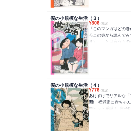
僕の小規模な生活（３）
¥
806
(税込)
「このマンガはどの巻
ろこの巻から読んでみ
き）――とは言うもの
たり、別の雑誌で連載
件が……！ 元祖、マ
に、あの著者憧れの少
した、『東村山あたりの
僕の小規模な生活（４）
¥
776
(税込)
あけすけでリアルな「
開! 福満家に赤ちゃ
中ヒット感謝!! 息子
は陰謀趣味）で、疑念
ガ!! 「みなさん、中
ゆき）