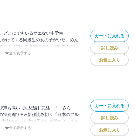
と。どこにでもいるサエない中学生
カートに入れる
話しかけてくる同級生の女の子がいた。めん
て二人は別々の高校に進み、“僕”の人生は
試し読み
くあれが「初恋」だったと気づいた時、す
全て表示する
かない所へ羽ばたき去った後だった……。
お気に入り
生が、自意識過剰マンガ家になる過程を描
恋物語になりました。福満節が爆裂の“痛い
です！
カートに入れる
び声も高い【回想編】完結！！ さら
の特別編10P＆新作読み切り「日本のアル
試し読み
！ 昔好きだった女の子から賞賛のメールを
マンガの賞をもらったはいいけど、授賞式
全て表示する
お気に入り
れたり、突然の孤独にさいなまれたり、失