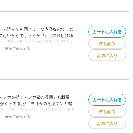
から読んでも同じような内容なので、むし
カートに入れる
てはいかがでしょうか!?」（福満しげゆ
の、新たに加わった担当編集がド新人だっ
試し読み
がはじまったり、そして夫婦には大きな事
全て表示する
ンガ家マンガまだまだ進行形です！ さら
お気に入り
年誌（！）、「週刊少年マガジン」で連載
夕日』も完全収録!!
マンガを描くマンガ家の漫画」も新展
カートに入れる
んがやってきた! 男目線の育児マンガ編・
0歳→1歳!! 陰謀だらけの現代社会（著者
試し読み
と不安と後悔に満ちた“僕”の育児マン
全て表示する
途半端な育児マンガですよ!!」（福満しげ
お気に入り