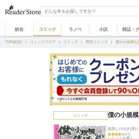
総合
コミック
ラノベ
小説
雑誌・
TOP(総合)
コミックフロア
コミック
男性コミック
僕の小規模な
僕の小規模
コミック
福満しげゆき(著)
/
(
17
)
レビューを書く