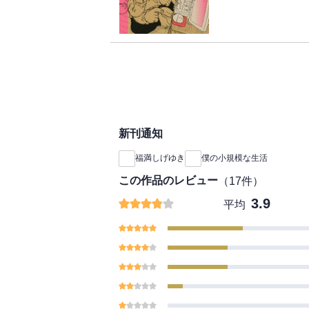
業におびえたり……疑
ンガ家マンガ、絶好調
新刊通知
福満しげゆき
僕の小規模な生活
この作品のレビュー
（
17
件）
3.9
平均