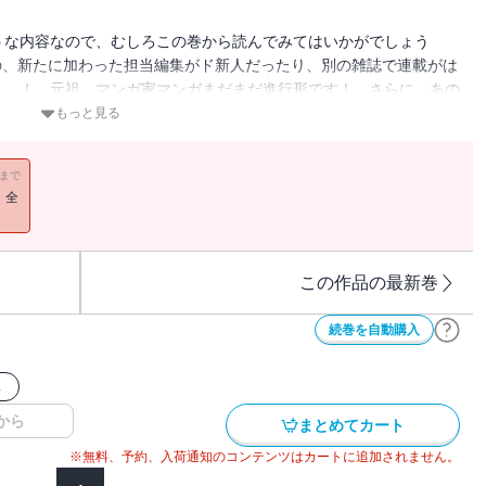
うな内容なので、むしろこの巻から読んでみてはいかがでしょう
の、新たに加わった担当編集がド新人だったり、別の雑誌で連載がは
……！ 元祖、マンガ家マンガまだまだ進行形です！ さらに、あの
ン」で連載した、『東村山あたりの夕日』も完全収録!!
もっと見る
11まで
！全
この作品の最新巻
続巻を自動購入
ス
から
まとめてカート
※無料、予約、入荷通知のコンテンツはカートに追加されません。