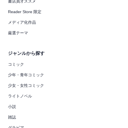
書店員オススメ
Reader Store 限定
メディア化作品
厳選テーマ
ジャンルから探す
コミック
少年・青年コミック
少女・女性コミック
ライトノベル
小説
雑誌
グラビア