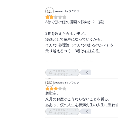
powered by ブクログ
3巻でほのぼの漫画へ転向か？（笑）

3巻を超えたらホンモノ。

漫画として長寿になっていくかも。

そんな3巻理論（そんなのあるのか？）を

乗り越えるべく、3巻は右往左往。

冒頭は若い女の編集者で妄想し、

妻とのあれこれとか、

ブクログレビューは
0
あっちとこっちの雑誌編集者との

いいねできません
あれこれが続き、

powered by ブクログ
妻の妊娠が発覚。

ここからほのぼの路線か？

超難産。

しかし、出産にまつわる回は妄想も交えハー
来月のお産がこうならないことを祈る。

今後は赤ちゃん登場でどうなるか？

ああっ。僕の人生を福満先生の人生に重ね
ブクログレビューは
0
いいねできません
巻末にはマガジンに載ったエッチ漫画もある