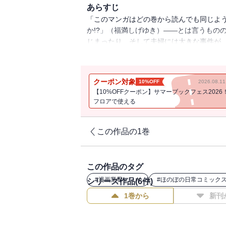
あらすじ
「このマンガはどの巻から読んでも同じよ
か!?」（福満しげゆき）――とは言うもの
じまったり、そして夫婦には大きな事件が
著者憧れの少年誌（！）、「週刊少年マガジ
クーポン対象
10%OFF
2026.08.
【10%OFFクーポン】サマーブックフェス2026
フロアで使える
この作品の1巻
この作品のタグ
#
漫画業界マンガ
#
ほのぼの日常コミック
シリーズ作品(
6
件)
1巻から
新刊