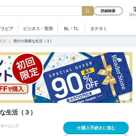
詳細検索
はじ
グラビア
ビジネス
・実用
BL・TL
タテヨミ
生活
僕の小規模な生活（３）
な生活（３）
モーニング
購入手続きに進む