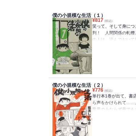
僕の小規模な生活（１）
¥
817
(税込)
笑って、そして身につ
判！ 人間関係の軋轢
の人は、読んでおいて
業界人がみんな読んで
マンガ」いよいよ配信
僕の小規模な生活（２）
¥
776
(税込)
単行本1巻が出て、書
ら声をかけられて……
業界のみならず巷でも
ガ家の漫画」！ あけ
は（そうでない人も！