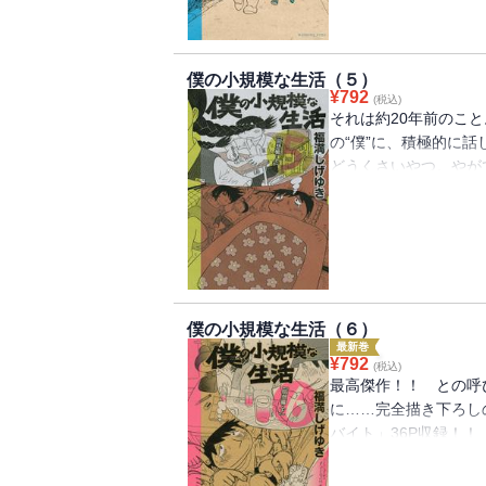
僕の小規模な生活（５）
¥
792
(税込)
それは約20年前のこ
の“僕”に、積極的に
どうくさいやつ。やが
転落を始める。ようや
でにもう彼女は手の届
絵が得意なだけの中学
いたら、9年越しの失
青春物語”回想編開幕
僕の小規模な生活（６）
最新巻
¥
792
(税込)
最高傑作！！ との呼
に……完全描き下ろし
バイト」36P収録！
もらって浮かれたり、
で編集のダシに利用さ