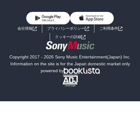
BL・TL
雑誌・グラビア
ビジネス・実用
女性コミック
コミック誌
初めての方へ
ヘルプ
BL・TL
ライトノベル
男子向けラノベ
よくあるご質問
お問い合わせ
会社情報
プライバシーポリシー
ご利用条件
女子向けラノベ
小説
利用規約
クッキーの詳細
国内小説
海外小説
Copyright 2017 - 2026 Sony Music Entertainment(Japan) Inc.
ミステリー
SF
Information on the site is for the Japan domestic market only
powered by
歴史・時代小説
文学
雑誌
グラビア写真集
ボーイズラブ
ティーンズラブ
人文・思想・歴史
社会・政治・法律
ビジネス・経済
サイエンス・テクノロジー