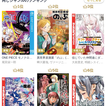
同じジャンルのランキング
もっと見る
1
位
2
位
3
位
新着
新着
今週入荷
ONE PIECE モノクロ版 115
異世界居酒屋「のぶ」(22)
信じていた仲間達にダンジョン奥地で殺されかけたがギフト『無限ガチャ』でレベル９９９９の仲間達を手に入れて元パーティーメンバーと世界に復讐＆『ざまぁ！』します！（２３）
尾田栄一郎
蝉川夏哉
,
ヴァージニア二等兵
大前貴史
,
転
,
明鏡シスイ
,
ｔｅ
4
位
5
位
6
位