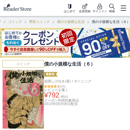
はじめて
会員登録
サインイン
検索
ア
コミック
男性コミック
僕の小規模な生活
僕の小規模な生活（６）
僕の小規模な生活（６）
コミック
最新巻
福満しげゆき(著)
/
モーニング
(
14
)
レビューを書く
¥
792
(税込)
クーポン利用対象商品
2013年09月06日
配信