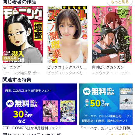
同じ著者の作品
もっと見る
続巻入荷
モーニング
ビッグコミックスペリオール
月刊ビッグガンガン
モーニング編集部
,
伊咲智太
,
オオイシヒロト
,
森高夕次
ビッグコミックスペリオール編集部
,
足立金太郎
,
出端祐大
,
スクウェア・エニックス
江
,
関連する特集
FEEL COMICSほか 8月新刊フェア!!