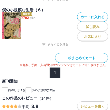
僕の小規模な生活（６）
最新巻
カートに入れる
¥
792
(税込)
試し読み
お気に入り
あらすじを見る
まとめてカート
※無料、予約、入荷通知のコンテンツはカートに追加されません。
1
新刊通知
福満しげゆき
僕の小規模な生活
この作品のレビュー
（
14
件）
3.8
レビューを書く
平均