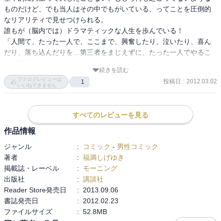
ものだけど、でも当人はその中でもがいている、ってことを圧倒的
なリアリティで見せつけられる。

誰もが（脳内では）ドラマティックな人生を歩んでいる！

「人間て、たった一人で、ここまで、興奮したり、泣いたり、喜ん
だり、落ち込んだりを…第三者をまじえずに、たった一人でやるこ
とも可能なんだなー…」あとがきにもグッときたよ。
続きを読む
ブクログレビューは
投稿日
:
2012.03.02
1
いいねできません
すべてのレビューを見る
作品情報
ジャンル
:
コミック
-
男性コミック
著者
:
福満しげゆき
掲載誌・レーベル
:
モーニング
出版社
:
講談社
Reader Store発売日
:
2013.09.06
書誌発売日
:
2012.02.23
ファイルサイズ
:
52.8MB