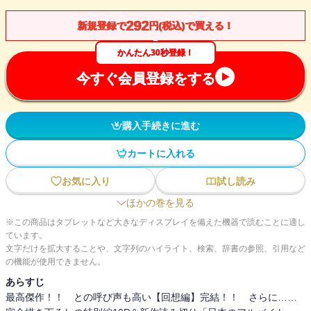
292
新規登録で
円(税込)で買える！
かんたん30秒登録！
今すぐ会員登録をする
購入手続きに進む
カートに入れる
お気に入り
試し読み
ほかの巻を見る
※この商品はタブレットなど大きなディスプレイを備えた機器で読むことに適し
ています。
文字だけを拡大することや、文字列のハイライト、検索、辞書の参照、引用など
の機能が使用できません。
あらすじ
最高傑作！！ との呼び声も高い【回想編】完結！！ さらに……