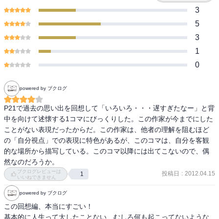
3
5
3
1
0
powered by ブクログ
P21で過去の思い出を回想して「いろいろ・・・遅すぎたなー」と背
中を向けて述懐する1コマにびっくりした。この作家が今までにした
ことがない表現だったからだ。この作家は、他者の理解を阻むほど
の「自分視点」での表現に特色があるが、このコマは、自分を客観
的な場所から描写している。このコマ以降には出てこないので、偶
然なのだろうか。
ブクログレビューは
投稿日
:
2012.04.15
1
いいねできません
powered by ブクログ
この回想編、本当にすごい！ 

基本的に人生って大したことない、むしろ何も起こってないような