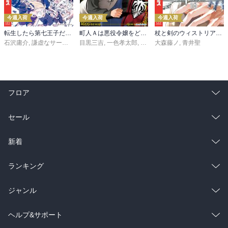
今週入荷
今週入荷
今週入荷
転生したら第七王子だったので、気ままに魔術を極めます（２４）
町人Ａは悪役令嬢をどうしても救いたい ～どぶと空と氷の姫君～１０【電子書店共通特典イラスト付】
杖と剣のウィストリア（１６）
石沢庸介
,
謙虚なサークル
,
メル。
目黒三吉
,
一色孝太郎
,
Parum
大森藤ノ
,
青井聖
フロア
総合
コミック
セール
ラノベ
小説
総合
コミック
新着
雑誌・グラビア
ビジネス・実用
ラノベ
小説
総合
コミック
ランキング
BL・TL
雑誌・グラビア
ビジネス・実用
ラノベ
小説
総合
コミック
ジャンル
BL・TL
雑誌・グラビア
ビジネス・実用
ラノベ
小説
コミック
男性コミック
ヘルプ&サポート