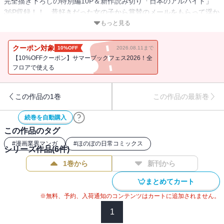
完全描き下ろしの特別編10P＆新作読み切り「日本のアルバイト」
36P収録！！ 昔好きだった女の子から賞賛のメールをもらって浮か
れたり、マンガの賞をもらったはいいけど、授賞式で編集のダシに
もっと見る
利用されたり、突然の孤独にさいなまれたり、失業におびえた
り……疑念と不安と後悔に満ちた“僕”が主人公のマンガ家マンガ、絶
クーポン対象
10%OFF
2026.08.11まで
好調！！
【10%OFFクーポン】サマーブックフェス2026！全
フロアで使える
この作品の1巻
この作品の最新巻
続巻を自動購入
この作品のタグ
#
漫画業界マンガ
#
ほのぼの日常コミックス
シリーズ作品(
6
件)
1巻から
新刊から
まとめてカート
※無料、予約、入荷通知のコンテンツはカートに追加されません。
1