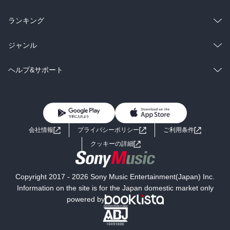
雑誌・グラビア
ビジネス・実用
ラノベ
小説
総合
コミック
ランキング
BL・TL
雑誌・グラビア
ビジネス・実用
ラノベ
小説
総合
コミック
ジャンル
BL・TL
雑誌・グラビア
ビジネス・実用
ラノベ
小説
コミック
男性コミック
ヘルプ&サポート
BL・TL
雑誌・グラビア
ビジネス・実用
女性コミック
コミック誌
初めての方へ
ヘルプ
BL・TL
ライトノベル
男子向けラノベ
よくあるご質問
お問い合わせ
会社情報
プライバシーポリシー
ご利用条件
女子向けラノベ
小説
利用規約
クッキーの詳細
国内小説
海外小説
Copyright 2017 - 2026 Sony Music Entertainment(Japan) Inc.
ミステリー
SF
Information on the site is for the Japan domestic market only
powered by
歴史・時代小説
文学