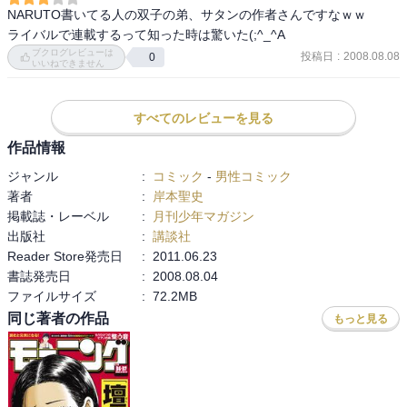
NARUTO書いてる人の双子の弟、サタンの作者さんですなｗｗ

ライバルで連載するって知った時は驚いた(;^_^A
ブクログレビューは
投稿日
:
2008.08.08
0
いいねできません
すべてのレビューを見る
作品情報
ジャンル
:
コミック
-
男性コミック
著者
:
岸本聖史
掲載誌・レーベル
:
月刊少年マガジン
出版社
:
講談社
Reader Store発売日
:
2011.06.23
書誌発売日
:
2008.08.04
ファイルサイズ
:
72.2MB
同じ著者の作品
もっと見る