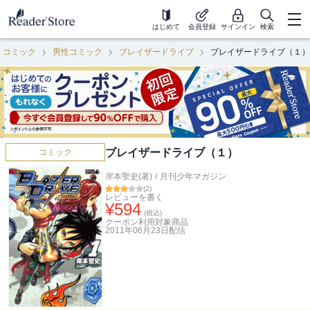
はじめて
会員登録
サインイン
検索
コミック
男性コミック
ブレイザードライブ
ブレイザードライブ（１）
ブレイザードライブ（１）
コミック
岸本聖史(著)
/
月刊少年マガジン
(
2
)
レビューを書く
¥
594
(税込)
クーポン利用対象商品
2011年06月23日
配信