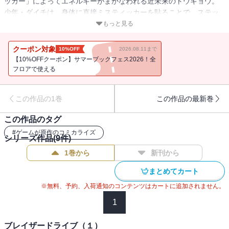
ッカー」によってエネルギーがまかなわれる近未来のトウキョウ。
少年・ダイチは、身体に直接ミスティッカーを貼ることで、ステッ
カーに秘められた力を解放し戦う「ブレイザー」たちの争いに、あ
もっと見る
る日突然巻き込まれる。戦いの中消えた兄から受け継いだ雷のミス
ティッカー「神立」を手に、ダイチは自らもブレイザーとして戦い
クーポン対象
10%OFF
2026.08.11まで
始める！ 衝撃のステッカーバトル開幕!!
【10%OFFクーポン】サマーブックフェス2026！全
フロアで使える
この作品の1巻
この作品の最新巻
この作品のタグ
#
ゲームが原作のコミカライズ
シリーズ作品(
9
件)
1巻から
新刊から
まとめてカート
※無料、予約、入荷通知のコンテンツはカートに追加されません。
1
ブレイザードライブ（１）