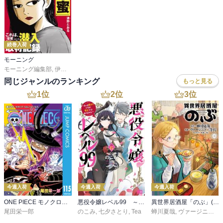
続巻入荷
モーニング
モーニング編集部
,
伊咲智太
,
オオイシヒロト
,
森高夕次
,
足立金太郎
,
出端祐大
,
江
同じジャンルのランキング
もっと見る
1
位
2
位
3
位
今週入荷
今週入荷
今週入荷
ONE PIECE モノクロ版 115
悪役令嬢レベル99 ～私は裏ボスですが魔王ではありません～ その６
異世界居酒屋「のぶ」(22)
尾田栄一郎
のこみ
,
七夕さとり
,
Tea
蝉川夏哉
,
ヴァージニア二等兵