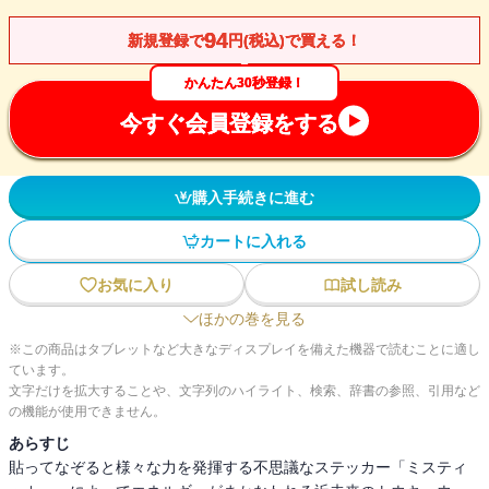
94
新規登録で
円(税込)で買える！
かんたん30秒登録！
今すぐ会員登録をする
購入手続きに進む
カートに入れる
お気に入り
試し読み
ほかの巻を見る
※この商品はタブレットなど大きなディスプレイを備えた機器で読むことに適し
ています。
文字だけを拡大することや、文字列のハイライト、検索、辞書の参照、引用など
の機能が使用できません。
あらすじ
貼ってなぞると様々な力を発揮する不思議なステッカー「ミスティ