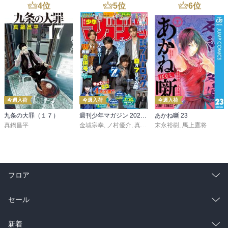
4
位
5
位
6
位
今週入荷
今週入荷
今週入荷
九条の大罪（１７）
週刊少年マガジン 2026年36・37号[2026年8月5日発売]
あかね噺 23
真鍋昌平
金城宗幸
,
ノ村優介
,
真島ヒロ
末永裕樹
,
宮島礼吏
,
馬上鷹将
,
新川直司
,
久
フロア
総合
コミック
セール
ラノベ
小説
総合
コミック
新着