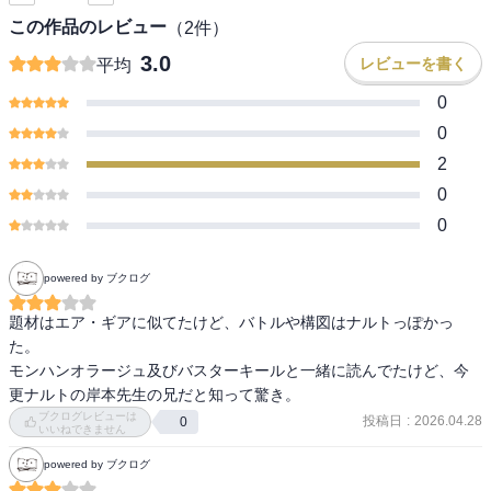
この作品のレビュー
（
2
件）
3.0
レビューを書く
平均
0
0
2
0
0
powered by ブクログ
題材はエア・ギアに似てたけど、バトルや構図はナルトっぽかっ
た。

モンハンオラージュ及びバスターキールと一緒に読んでたけど、今
更ナルトの岸本先生の兄だと知って驚き。
ブクログレビューは
投稿日
:
2026.04.28
0
いいねできません
powered by ブクログ