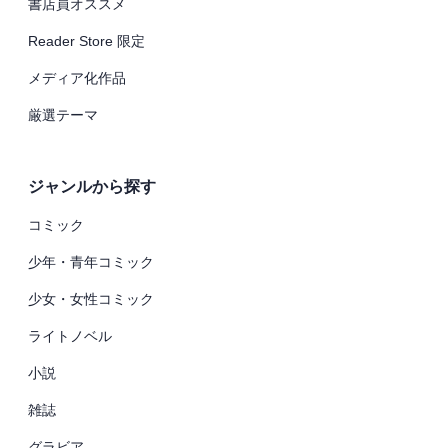
書店員オススメ
Reader Store 限定
メディア化作品
厳選テーマ
ジャンルから探す
コミック
少年・青年コミック
少女・女性コミック
ライトノベル
小説
雑誌
グラビア