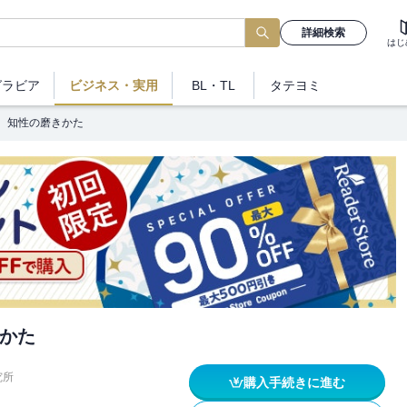
詳細検索
はじ
グラビア
ビジネス
・実用
BL・TL
タテヨミ
知性の磨きかた
かた
究所
購入手続きに進む