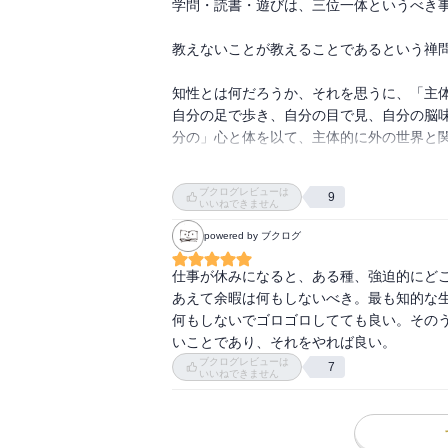
学問・読書・遊びは、三位一体というべき事
教えないことが教えることであるという禅問
知性とは何だろうか、それを思うに、「主体
自分の足で歩き、自分の目で見、自分の脳
分の」心と体を以て、主体的に外の世界と関
気になったのは、以下です。

ブクログレビューは
9
いいねできません
・「方法」というのは別に「曰く言いがた
powered by ブクログ
す。ものの見方。

仕事が休みになると、ある種、強迫的にど
・読者にいいたいのは、「まず絶対に一つ
あえて余暇は何もしないべき。最も知的な
て、揺るぎない方法というものを身につけ
何もしないでゴロゴロしてても良い。その
いうことなんです。

いことであり、それをやれば良い。
ブクログレビューは
7
いいねできません
・カルチャーセンターで何かを学ぶ、でも
果」を教えてくれるに過ぎない、それでは応
・誰かに押してもらったり、何かに引っぱ