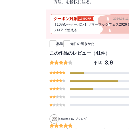
「方法」を愉快に語る。
クーポン対象
10%OFF
2026.08.
【10%OFFクーポン】サマーブックフェス2026
フロアで使える
新刊通知
林望
知性の磨きかた
この作品のレビュー
（
41
件）
3.9
平均
powered by ブクログ