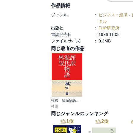
作品情報
れと、自分の力でエッチラ、オッチラと漕
は正しいと思うんです。

ジャンル
:
ビジネス・経済
-
キル
・学問というものは、そのように、効率的
出版社
:
PHP研究所
本来。

書誌発売日
:
1996.11.05
ファイルサイズ
:
0.3MB
・おびただしい不能率、おびただしいむだ
同じ著者の作品
のなんです。学問というものは。

・禅宗は、不立文字といって、文字で説明し
・大切なことは、学生が勉強していること
か、何か独善的な方法に陥っていないか、
務はそれです。

謹訳 源氏物語 帖
・知識と方法は何が違うかというと、知識
林望
なものだということです。

同じジャンルのランキング
1
位
2
位
・方法というのは、１つはまうｚ、いまま
して、もう１つは、一つ一つの言葉にどの