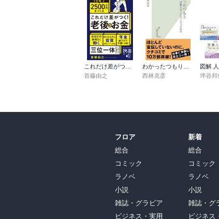
です。

・知識なんていうのは、一夜漬けでも身に
できないんです。

・何も教えずに教える。悠然と大乗的な先
これだけ差がつく！老後のお金 55歳から15年で2500万円をつくる
わかったつもり～読解力がつかない本当の原因～
は、ほんとうに人生の幸いであった。

首藤由之
西林克彦
坪谷邦
・大学院にいく人というのは、研究者になる
・日本の職人の世界なんかでは、弟子には
だと思います。

フロア
新着
・福沢諭吉の「学問のすゝめ」と、本居宣長
総合
総合
コミック
コミック
・本居宣長がいわんとしていることは、要
ラノベ
ラノベ
動機があれば、晩学であろうと、暇なき人で
小説
小説
・よい読書というのは、ただ読むだけじゃ
雑誌・グラビア
雑誌・グ
にして、自分のためになるように読んでいく
ビジネス・実用
ビジネス