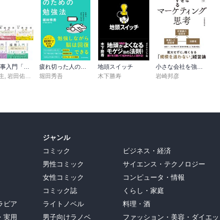
つくけれども、方法を身につけるのは、どう転んでも、一夜漬けでは
生がいてくだすって、誤たたない方法へ導いてくだすったということ
図解 人事入門「理論と実践」100のツボシリーズ
疲れ切った人のための勉強法
地頭スイッチ
小さな会社を強くするマーケティング思考
生
,
岩田佑介
,
古茶宏志
堀田秀吾
,
秋山絋樹
木下勝寿
岩崎邦彦
人なんだから、先生から知識を教わることなんか全然必要がない。

一切教えないというのが原則ですね。それは非常に正しいやり方なん
ジャンル
の「うひ山ぶみ」というのをテキストとして推奨しています。

コミック
ビジネス・経済
男性コミック
サイエンス・テクノロジー
領よくなんて考える前に寝る暇をおしんでやれということです。強い
女性コミック
コンピュータ・情報
あろうと、学問的な功績をなすことは不可能ではない。

コミック誌
くらし・家庭
なくて、それについて、メモをとったり、感想を書いたりというよう
ラビア
ライトノベル
料理・酒
。それがよい読書ということです。

・実用
男子向けラノベ
ファッション・美容・ダイエッ