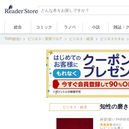
総合
コミック
ラノベ
小説
雑誌・
TOP(総合)
ビジネス・実用フロア
ビジネス・経済
ビジネススキル
知性の磨き
ビジネス・経済
林望(著)
/
PHP研
(
41
)
レビューを書く