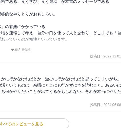
柄である。良く学び、良く遊ぶ　が本書のメッセージである

答的なやりとりがおもしろい。

」の有無にかかっている

味噌を運転して考え、自分の口を使って人と交わり、どこまでも「自
わっていくのが知性といっています。

続きを読む
投稿日
:
2022.12.01
く」はないので、端的にいってしまえば、それは、ものの見方なんで
こかに行かなければとか、遊びに行かなければと思ってしまいがち。
のことに邁進しなさい。しかも十年間一つのことをじっくりと修業し
生活というものは、余暇にとこにも行かずに本を読むこと。あるいは
なさい。それによって将来、どういうふうにでも応用がきくから」と
うち何かやりたいことが出てくるかもしれない。それが本当にやりた
投稿日
:
2024.06.08
、肝心の「筋道」を教えない。いわばその講師の人が勉強した「結
用がきかない。

すべてのレビューを見る
ってもらったりして猛然と速く走る車よりは、わずかでもいいのだけ