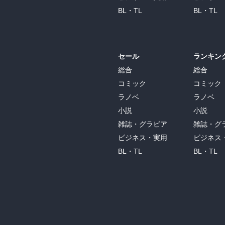
BL・TL
BL・TL
・本を読んだからといって、優れた人間にな
・本というのは、それぞれの人が読みたいよ
セール
ランキン
・ダニエル・ペナックという人の、「読書の
　①読まない権利、②飛ばし読みする権利
総合
総合
も読む権利、⑥小説に書いてあることに染
コミック
コミック
る権利、⑨声を出して読む権利、⑩黙ってい
ラノベ
ラノベ
小説
小説
・本というのは、自分で買って読むべきだ
に、となりにない。図書館の本には、書き込
雑誌・グラビア
雑誌・グ
ビジネス・実用
ビジネス
目次

BL・TL
BL・TL
知性ということ

第１日　学問の愉しみ

　第１講　知性とはそも何であるか

　第２講　学問において最も大切なこと

　第３講　財産としての時間をどう使うか
