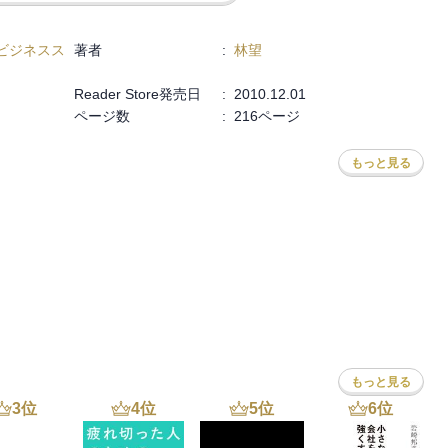
いで少しずつでも進んでいく自転車のほうがね、学問のあり方として
ビジネスス
著者
:
林望
に遂行されるべきものではないのでね。歩留りが悪いものなんです。
Reader Store発売日
:
2010.12.01
ページ数
:
216ページ
のなかに、たまさか鉱脈に行き当たる場合がある。そういう程度のも
もっと見る
ない、言葉で説明しないという立場をとっています。

を聞いて、ほんとうにこの学生が、正しい方法で進んでいるのかどう
そういうことをチェックし、修正することなんです。教師の最大の任
というのはすぐれて個別的なものであって、方法はすべからく普遍的
もっと見る
3
位
4
位
5
位
6
位
での人がどうやって研究してきたかという事をトレースすること。そ
ようなバックグラウンドがあるか、ということを細かに見ていくこと