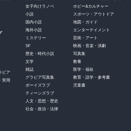
女子向けラノベ
ホビー&カルチャー
るなどというのは、しょせん根拠のない幻想だ。

小説
スポーツ・アウトドア
うに、読みたいものを読めばよい。

国内小説
地図・ガイド
海外小説
エンターテイメント
グ
権利十カ条」というものの紹介があります。

ミステリー
芸術・アート
、③最後まで読まない権利、④読み返す権利、⑤手当たり次第なんで
SF
映画・音楽・演劇
まりやすい権利、⑦どこで読んでもいい権利、⑧あちこち拾い読みす
る権利

歴史・時代小説
写真集
文学
教養
。図書館で読んでよかった本は買うべき。でないと、読みたいとき
雑誌
医学・福祉
めないし、汚すこともできない。

ラビア
グラビア写真集
教育・語学・参考書
・実用
ボーイズラブ
児童書
ティーンズラブ
人文・思想・歴史
社会・政治・法律