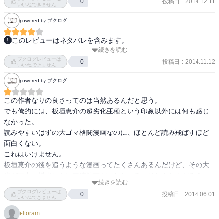
投稿日
:
2014.12.11
0
いいねできません
powered by ブクログ
このレビューはネタバレを含みます。
続きを読む
各企業同士で、取引の変わりに行われる武による試合と、その代表
ブクログレビューは
者たちで行われる権力争いを描くマンガ。

投稿日
:
2014.11.12
0
いいねできません
powered by ブクログ
バキやタフというよりは、嘘食いのバトルに近いでしょうか。

バトルは王道。

この作者なりの良さってのは当然あるんだと思う。

色んな武術や武道を極めたものが、企業代表として、また、強者を
でも俺的には、板垣恵介の超劣化亜種という印象以外には何も感じ
求めたたかう感じです。

なかった。

とりあえず、トーナメントが始まる前に、王馬さんは１回負けたら
読みやすいはずの大ゴマ格闘漫画なのに、ほとんど読み飛ばすほど
よかったかなぁーと。

面白くない。

話的には、優勝まで負けられないトーナメントであるし、どうなん
これはいけません。

でしょうね。

板垣恵介の後を追うような漫画ってたくさんあるんだけど、その大
半が画力、構成ともに三流以下だったりするのはなんなんだろう。

色々な人にちょっとしたフラグもみえてる気がするので、あ、こい
続きを読む
板垣恵介と同じ道を行こうとするなら、実は結構なレベルの漫画力
つも闘うのか感じがあればいいなー。

ブクログレビューは
投稿日
:
2014.06.01
0
が求められると思うんだよね。

いいねできません
面白くはありますが、まだまだ、ストーリーや展開が従順なので、
板垣恵介と同じ道をたどりつつ、オリジナリティに昇華した作家っ
変化があれば。
eltoram
て、俺の知る限りだと高遠るいくらいじゃないかと思う。
