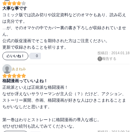
同じ道に入り込んで迷走しまくってる作家はかなりいると思うぞ。

大事な事です
コミック版では読み切りや設定資料などのオマケもあり、読み応え
この漫画、板垣恵介以外にも色々な作家のテイストを感じる。

は充分です。

読んでいるといちいち他の漫画家の匂いを感じてしまい冷めてしま
…が、そのオマケの中でカバー裏の書き下ろしが収録されていませ
う。

ん。

いろんな漫画の寄せ集めという印象からどうしても抜け出せない。
公式の販促漫画でそこを期待された方はご注意ください。

更新で収録されることを祈ります。
投稿日
:
2014.01.18
いいね！
0
報告する
あまねみ
格闘漫画っていいよね！
正統派といえば正統派な格闘漫画！

なぜか冴えないサラリーマンが主人公（？）だけど、アクション、
ストーリー展開、作画、格闘漫画が好きな人はひきこまれることま
ちがいなしだと思います。

第一巻はわりとストレートに格闘漫画の導入な感じ。

ぜひぜひ続刊も読んでみてくださいな。