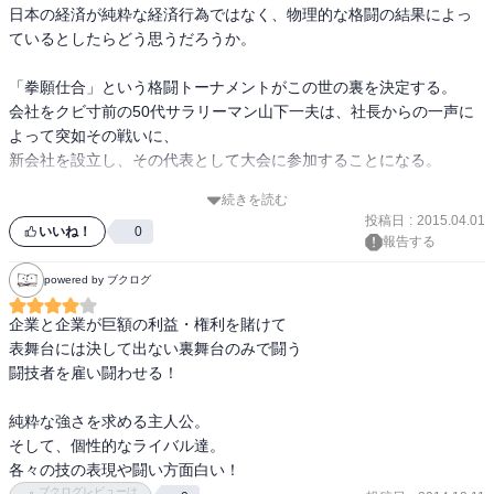
日本の経済が純粋な経済行為ではなく、物理的な格闘の結果によっ
ているとしたらどう思うだろうか。

「拳願仕合」という格闘トーナメントがこの世の裏を決定する。

会社をクビ寸前の50代サラリーマン山下一夫は、社長からの一声に
よって突如その戦いに、

新会社を設立し、その代表として大会に参加することになる。

続きを読む
ニ虎流という一代で途絶えた流派を引き継ぐ、十鬼蛇王馬という若
投稿日
:
2015.04.01
者を戦闘者に従えて参加したその大会は、

いいね！
0
報告する
超巨大企業から国の暗部の人間まで、およそ日本の表裏どちもあや
つる人間たちが参加する、欲望の坩堝となっている。

powered by ブクログ
企業と企業が巨額の利益・権利を賭けて

人を殺さずにはいられない戦闘者たちのそれぞれの個性をぶつけあ
表舞台には決して出ない裏舞台のみで闘う

う戦いも、

闘技者を雇い闘わせる！

権力と金銭欲、名誉欲に絡め取られた亡者たちの権謀術数もたまら
ない。
純粋な強さを求める主人公。

そして、個性的なライバル達。

各々の技の表現や闘い方面白い！
ブクログレビューは