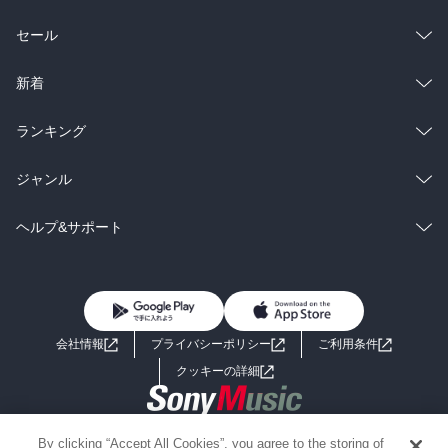
総合
コミック
セール
ラノベ
小説
総合
コミック
新着
雑誌・グラビア
ビジネス・実用
ラノベ
小説
総合
コミック
ランキング
BL・TL
雑誌・グラビア
ビジネス・実用
ラノベ
小説
総合
コミック
ジャンル
BL・TL
雑誌・グラビア
ビジネス・実用
ラノベ
小説
コミック
男性コミック
ヘルプ&サポート
BL・TL
雑誌・グラビア
ビジネス・実用
女性コミック
コミック誌
初めての方へ
ヘルプ
BL・TL
ライトノベル
男子向けラノベ
よくあるご質問
お問い合わせ
会社情報
プライバシーポリシー
ご利用条件
女子向けラノベ
小説
利用規約
クッキーの詳細
国内小説
海外小説
Copyright 2017 - 2026 Sony Music Entertainment(Japan) Inc.
By clicking “Accept All Cookies”, you agree to the storing of