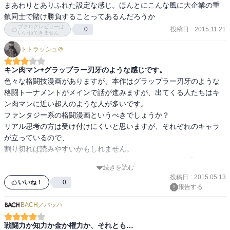
まあわりとありふれた設定な感じ。ほんとにこんな風に大企業の重
鎮同士で賭け勝負することってあるんだろうか
ブクログレビューは
投稿日
:
2015.11.21
0
いいねできません
トトラッシュ＠
キン肉マン+グラップラー刃牙のような感じです。
色々な格闘技漫画がありますが、本作はグラップラー刃牙のような
格闘トーナメントがメインで話が進みますが、出てくる人たちはキ
ン肉マンに近い超人のような人が多いです。

ファンタジー系の格闘漫画というべきでしょうか？

リアル思考の方は受け付けにくいと思いますが、それぞれのキャラ
が立っているので、

割り切れば読みやすいかもしれません。

とりあえずトーナメントが始まる5巻くらいまでは少し物足りないか
続きを読む
もしれませんね。
投稿日
:
2015.05.13
いいね！
0
報告する
BACH／バッハ
戦闘力か知力か金か権力か、それとも…