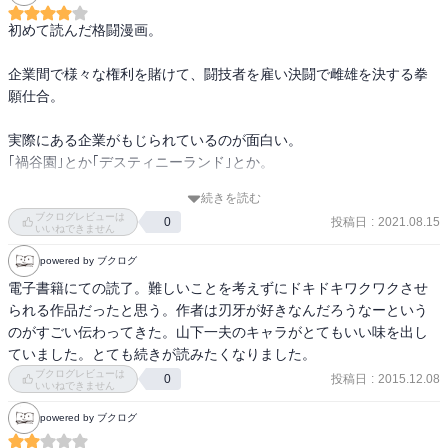
かっこいいツダケンも、マッドサイエンティストな石田彰もいる
よ！他にもいるよ！
初めて読んだ格闘漫画。

企業間で様々な権利を賭けて、闘技者を雇い決闘で雌雄を決する拳
願仕合。

実際にある企業がもじられているのが面白い。

｢禍谷園｣とか｢デスティニーランド｣とか。

続きを読む
個性豊かな闘技者たちのタイマンバトルは迫力があり、どの仕合も
ブクログレビューは
投稿日
:
2021.08.15
0
ワクワクします。

いいねできません
特にアツいのは74話からの関林ＶＳ鬼王山、105話からの金田末吉Ｖ
powered by ブクログ
Ｓガオラン。
電子書籍にての読了。難しいことを考えずにドキドキワクワクさせ
られる作品だったと思う。作者は刃牙が好きなんだろうなーという
のがすごい伝わってきた。山下一夫のキャラがとてもいい味を出し
ていました。とても続きが読みたくなりました。
ブクログレビューは
投稿日
:
2015.12.08
0
いいねできません
powered by ブクログ