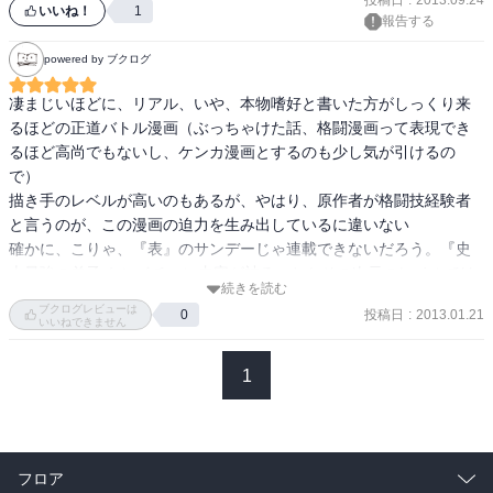
投稿日
:
2013.09.24
いいね！
1
報告する
powered by ブクログ
凄まじいほどに、リアル、いや、本物嗜好と書いた方がしっくり来
るほどの正道バトル漫画（ぶっちゃけた話、格闘漫画って表現でき
るほど高尚でもないし、ケンカ漫画とするのも少し気が引けるの
で）

描き手のレベルが高いのもあるが、やはり、原作者が格闘技経験者
と言うのが、この漫画の迫力を生み出しているに違いない

確かに、こりゃ、『表』のサンデーじゃ連載できないだろう。『史
上最強の弟子 ケンイチ』に内容が被る、とかその次元のレベルでは
続きを読む
ない

ブクログレビューは
投稿日
:
2013.01.21
0
人のみが振るう暴力、飽くなき破壊衝動が剥き出しすぎて、少年の
いいねできません
目に触れるには刺激が強すぎる

しかし、ここまで破壊的な漫画を見事に一冊に纏め、世に出してく
1
れた小学館に礼を言いたい
フロア