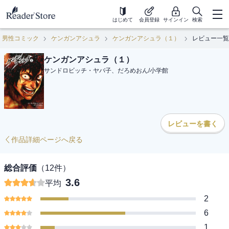
はじめて
会員登録
サインイン
検索
男性コミック
ケンガンアシュラ
ケンガンアシュラ（１）
レビュー一覧
ケンガンアシュラ（１）
サンドロビッチ・ヤバ子、だろめおん
/
小学館
レビューを書く
作品詳細ページへ戻る
総合評価
（
12
件）
3.6
平均
2
6
1