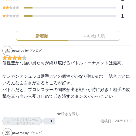
1
1
新着順
いいね！順
powered by ブクログ
個性豊かな強い男たちが繰り広げるバトルトーナメントは最高。

ケンガンアシュラは選手ごとの個性がかなり強いので、試合ごとに
いろんな面白さがあるところが好き。

バトルだと、プロレスラーの関林が出る戦いが特に好き！相手の攻
撃を真っ向から受け止めて叩き潰すスタンスがかっこいい！

あと顔がいい選手がたくさんいるので、カッコいい男たちが戦う姿
続きを読む
に対するトキメキもたくさん得られました…

ブクログレビューは
投稿日
:
2025.07.23
0
これについてはNetflixで配信中のオリジナルアニメの出来が本当に良
いいねできません
いので見て欲しい。声優も最高なのでおすすめ。

powered by ブクログ