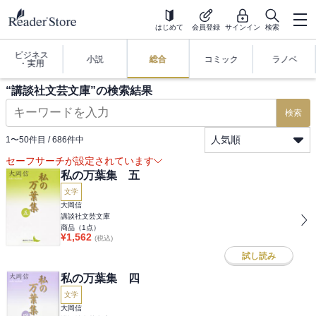
はじめて
会員登録
サインイン
検索
ビジネス
小説
総合
コミック
ラノベ
・実用
“
講談社文芸文庫
”の検索結果
検索
人気順
1
〜
50
件目 /
686
件中
セーフサーチが設定されています
私の万葉集 五
文学
大岡信
講談社文芸文庫
商品（
1
点）
¥
1,562
(税込)
試し読み
私の万葉集 四
文学
大岡信