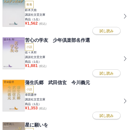
教養
鈴木大拙
講談社文芸文庫
商品（
1
点）
¥
1,562
(税込)
試し読み
苦心の学友 少年倶楽部名作選
小説
佐々木邦
講談社文芸文庫
商品（
1
点）
¥
1,881
(税込)
試し読み
蒲生氏郷 武田信玄 今川義元
小説
幸田露伴
講談社文芸文庫
商品（
1
点）
¥
1,353
(税込)
試し読み
星に願いを