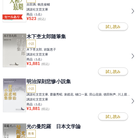
吉田満, 鶴見俊輔
講談社文芸文庫
商品（
1
点）
セールあり
¥
523
(税込)
試し読み
木下杢太郎随筆集
小説
木下杢太郎, 岩阪恵子
講談社文芸文庫
商品（
1
点）
¥
1,881
(税込)
試し読み
明治深刻悲惨小説集
小説
講談社文芸文庫, 齋藤秀昭, 泉鏡花, 樋口一葉, 田山花袋, 徳田秋声, 川上眉山, 広津柳浪, 小栗風葉, 前田曙山, 北田薄氷, 江見水蔭
講談社文芸文庫
商品（
1
点）
¥
1,881
(税込)
試し読み
光の曼陀羅 日本文学論
教養