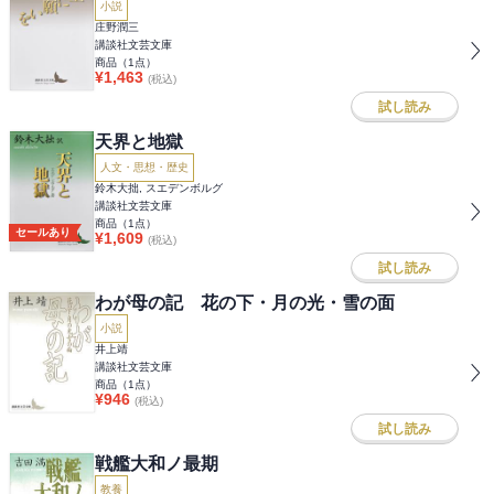
小説
庄野潤三
講談社文芸文庫
商品（
1
点）
¥
1,463
(税込)
試し読み
天界と地獄
人文・思想・歴史
鈴木大拙, スエデンボルグ
講談社文芸文庫
商品（
1
点）
セールあり
¥
1,609
(税込)
試し読み
わが母の記 花の下・月の光・雪の面
小説
井上靖
講談社文芸文庫
商品（
1
点）
¥
946
(税込)
試し読み
戦艦大和ノ最期
教養