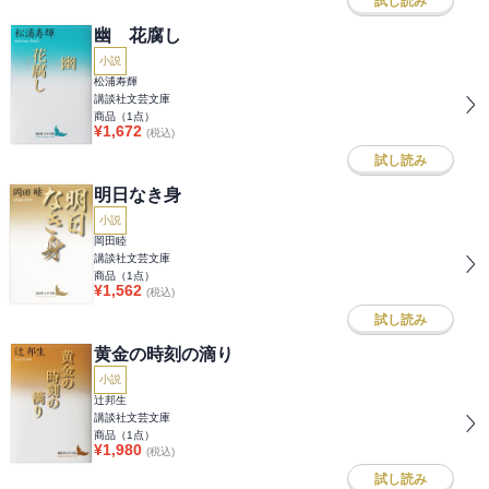
試し読み
幽 花腐し
小説
松浦寿輝
講談社文芸文庫
商品（
1
点）
¥
1,672
(税込)
試し読み
明日なき身
小説
岡田睦
講談社文芸文庫
商品（
1
点）
¥
1,562
(税込)
試し読み
黄金の時刻の滴り
小説
辻邦生
講談社文芸文庫
商品（
1
点）
¥
1,980
(税込)
試し読み