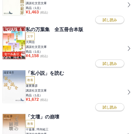
講談社文芸文庫
商品（
1
点）
¥
1,463
(税込)
試し読み
私の万葉集 全五冊合本版
文学
大岡信
講談社文芸文庫
商品（
1
点）
セールあり
¥
4,158
(税込)
試し読み
「私小説」を読む
教養
蓮實重彦
講談社文芸文庫
商品（
1
点）
¥
1,672
(税込)
試し読み
「文壇」の崩壊
教養
十返肇, 坪内祐三