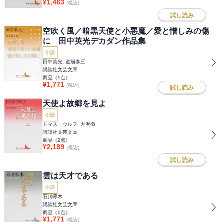
¥
1,463
(税込)
試し読み
空吹く風／暗黒天使と小悪魔／愛と憎しみの傷
に 田中英光デカダン作品集
小説
田中英光, 道籏泰三
講談社文芸文庫
商品（
1
点）
¥
1,771
(税込)
試し読み
天使よ故郷を見よ
小説
トマス・ウルフ, 大沢衛
講談社文芸文庫
商品（
2
点）
¥
2,189
(税込)
試し読み
雲は天才である
小説
石川啄木
講談社文芸文庫
商品（
1
点）
¥
1,771
(税込)