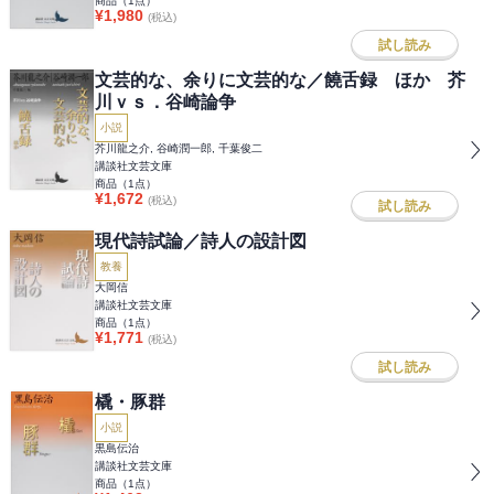
商品（
1
点）
¥
1,980
(税込)
試し読み
文芸的な、余りに文芸的な／饒舌録 ほか 芥
川ｖｓ．谷崎論争
小説
芥川龍之介, 谷崎潤一郎, 千葉俊二
講談社文芸文庫
商品（
1
点）
¥
1,672
(税込)
試し読み
現代詩試論／詩人の設計図
教養
大岡信
講談社文芸文庫
商品（
1
点）
¥
1,771
(税込)
試し読み
橇・豚群
小説
黒島伝治
講談社文芸文庫
商品（
1
点）