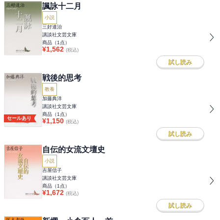
諷詠十二月
小説
三好達治
講談社文芸文庫
商品（
1
点）
¥
1,562
(税込)
試し読み
戦後的思考
教養
加藤典洋
講談社文芸文庫
商品（
1
点）
セールあり
¥
1,150
(税込)
試し読み
自伝的女流文壇史
小説
吉屋信子
講談社文芸文庫
商品（
1
点）
¥
1,672
(税込)
試し読み