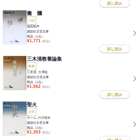
試し読み
黴 爛
小説
徳田秋声
講談社文芸文庫
商品（
1
点）
¥
1,771
(税込)
試し読み
三木清教養論集
教養
三木清, 大澤聡
講談社文芸文庫
商品（
1
点）
¥
1,562
(税込)
試し読み
聖火
文学
モーム, 行方昭夫
講談社文芸文庫
商品（
1
点）
¥
1,353
(税込)