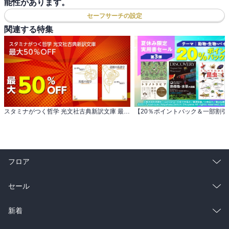
能性があります。
セーフサーチの設定
関連する特集
スタミナがつく哲学 光文社古典新訳文庫 最大50％OFF
フロア
総合
コミック
セール
ラノベ
小説
総合
コミック
新着