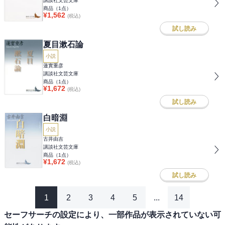
講談社文芸文庫
商品（
1
点）
¥
1,562
(税込)
試し読み
夏目漱石論
小説
蓮實重彦
講談社文芸文庫
商品（
1
点）
¥
1,672
(税込)
試し読み
白暗淵
小説
古井由吉
講談社文芸文庫
商品（
1
点）
¥
1,672
(税込)
試し読み
1
2
3
4
5
...
14
セーフサーチの設定により、一部作品が表示されていない可