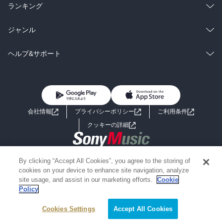
雑誌・グラビア
ビジネス・実用
ラノベ
小説
総合
コミック
ランキング
BL・TL
雑誌・グラビア
ビジネス・実用
ラノベ
小説
総合
コミック
ジャンル
BL・TL
雑誌・グラビア
ビジネス・実用
ラノベ
小説
コミック
男性コミック
ヘルプ&サポート
BL・TL
雑誌・グラビア
ビジネス・実用
女性コミック
コミック誌
初めての方へ
ヘルプ
BL・TL
ライトノベル
男子向けラノベ
よくあるご質問
お問い合わせ
会社情報
プライバシーポリシー
ご利用条件
女子向けラノベ
小説
利用規約
クッキーの詳細
国内小説
海外小説
Copyright 2017 - 2026 Sony Music Entertainment(Japan) Inc.
By clicking “Accept All Cookies”, you agree to the storing of
ミステリー
SF
Information on the site is for the Japan domestic market only
cookies on your device to enhance site navigation, analyze
powered by
site usage, and assist in our marketing efforts.
Cookie
Policy
歴史・時代小説
文学
Cookies Settings
絞り込み条件を変える
Accept All Cookies
雑誌
グラビア写真集