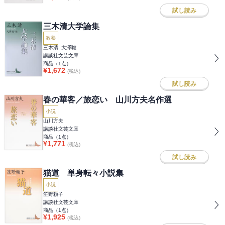
試し読み
三木清大学論集
教養
三木清, 大澤聡
講談社文芸文庫
商品（
1
点）
¥
1,672
(税込)
試し読み
春の華客／旅恋い 山川方夫名作選
小説
山川方夫
講談社文芸文庫
商品（
1
点）
¥
1,771
(税込)
試し読み
猫道 単身転々小説集
小説
笙野頼子
講談社文芸文庫
商品（
1
点）
¥
1,925
(税込)