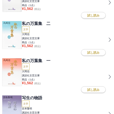
講談社文芸文庫
商品（
1
点）
¥
1,562
(税込)
試し読み
私の万葉集 二
文学
大岡信
講談社文芸文庫
商品（
1
点）
¥
1,562
(税込)
試し読み
私の万葉集 一
文学
大岡信
講談社文芸文庫
商品（
1
点）
¥
1,562
(税込)
試し読み
写生の物語
文学
吉本隆明
講談社文芸文庫