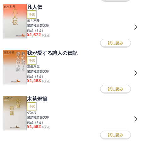
凡人伝
小説
佐々木邦
講談社文芸文庫
商品（
1
点）
¥
1,672
(税込)
試し読み
我が愛する詩人の伝記
小説
室生犀星
講談社文芸文庫
商品（
1
点）
¥
1,463
(税込)
試し読み
木菟燈籠
小説
小沼丹
講談社文芸文庫
商品（
1
点）
¥
1,562
(税込)
試し読み