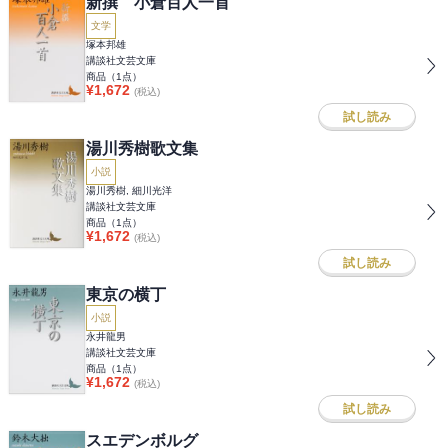
新撰 小倉百人一首
文学
塚本邦雄
講談社文芸文庫
商品（
1
点）
¥
1,672
(税込)
試し読み
湯川秀樹歌文集
小説
湯川秀樹, 細川光洋
講談社文芸文庫
商品（
1
点）
¥
1,672
(税込)
試し読み
東京の横丁
小説
永井龍男
講談社文芸文庫
商品（
1
点）
¥
1,672
(税込)
試し読み
スエデンボルグ