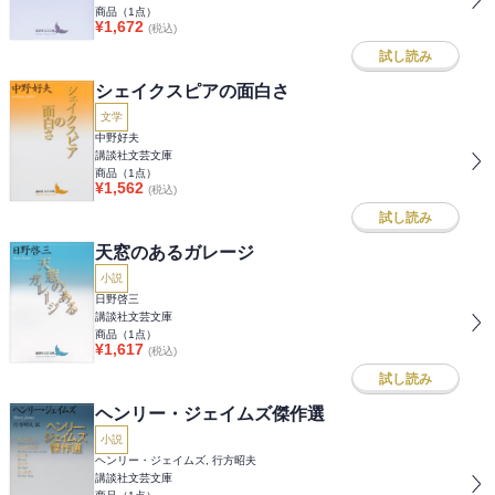
商品（
1
点）
¥
1,672
(税込)
試し読み
シェイクスピアの面白さ
文学
中野好夫
講談社文芸文庫
商品（
1
点）
¥
1,562
(税込)
試し読み
天窓のあるガレージ
小説
日野啓三
講談社文芸文庫
商品（
1
点）
¥
1,617
(税込)
試し読み
ヘンリー・ジェイムズ傑作選
小説
ヘンリー・ジェイムズ, 行方昭夫
講談社文芸文庫