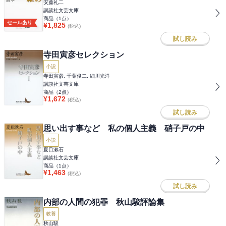
安藤礼二
講談社文芸文庫
商品（
1
点）
セールあり
¥
1,825
(税込)
試し読み
寺田寅彦セレクション
小説
寺田寅彦, 千葉俊二, 細川光洋
講談社文芸文庫
商品（
2
点）
¥
1,672
(税込)
試し読み
思い出す事など 私の個人主義 硝子戸の中
小説
夏目漱石
講談社文芸文庫
商品（
1
点）
¥
1,463
(税込)
試し読み
内部の人間の犯罪 秋山駿評論集
教養
秋山駿