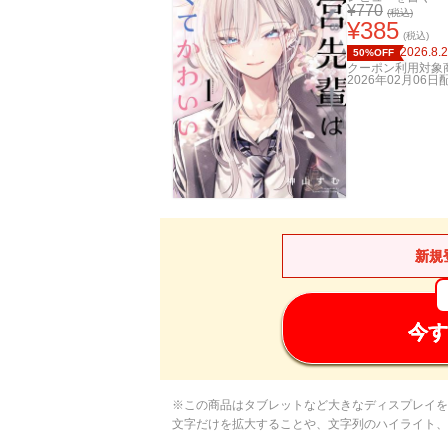
¥
770
(税込)
¥
385
(税込)
2026.8.
50%OFF
クーポン利用対象
2026年02月06日
新規
今す
※この商品はタブレットなど大きなディスプレイを
文字だけを拡大することや、文字列のハイライト、