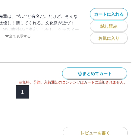
カートに入れる
先輩は、“怖い”と有名だ。だけど、そんな
は優しく接してくれる。文化祭が近づく
試し読み
し物は喫茶店に決定。しかし、クラスメー
振りのせいで、先輩がメイド服を着ること
全て表示する
お気に入り
恋雪が出した条件は「代わりにバイトに入
に引き受けた先輩だったが、そのバイト先
”怖い”が”かわいい”に変わっていく、怖キ
巻！
まとめてカート
※無料、予約、入荷通知のコンテンツはカートに追加されません。
1
レビューを書く