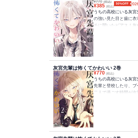
¥
770
(税込)
50%OFF
2026
¥
385
(税込)
うちの高校にいる灰宮
の強い見た目と歯に衣
チに開いたピアス！灰
ある関西弁!!!だけど
接してくれて――!?”
ン先輩ラブコメ開幕で
灰宮先輩は怖くてかわいい 2巻
¥
770
(税込)
うちの高校にいる灰宮
先輩と登校したり、プ
二人で過ごす時間が次
るにつれ先輩がたぶん
く。そんな中、黒瀬く
言われているところに直
い”に変わっていく、