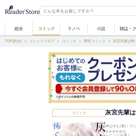
総合
コミック
ラノベ
小説
雑誌・
TOP(総合)
コミックフロア
コミック
男性コミック
灰宮先輩は怖
灰宮先輩は
コミック
神山すむ(著)
/
マン
(
0
)
レビューを書く