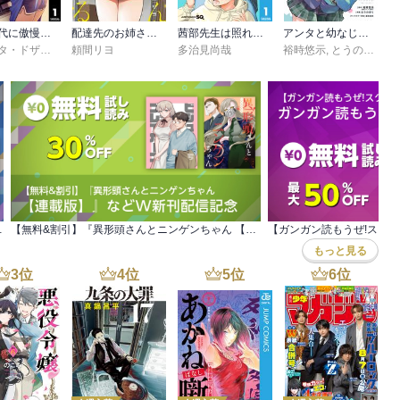
高校時代に傲慢だった女王様との同棲生活は意外と居心地が悪くない
配達先のお姉さんが怖すぎる
茜部先生は照れ知らず
アンタと幼なじみってだけでもイヤなのに！～絶交から始まるS級美少女との学園成り上がり生活～
ミソネタ・ドザえもん
頼間リヨ
,
兎川律
,
ユーキあきら
多治見尚哉
,
ゆがー
裕時悠示
,
とうのきり
,
配信キャンペーン
【無料&割引】『異形頭さんとニンゲンちゃん 【連載版】』などW新刊配信記念
もっと見る
3
位
4
位
5
位
6
位