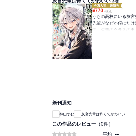
灰宮先輩は怖くてかわいい 3巻
今週入荷
最新巻
¥
770
(税込)
うちの高校にいる灰宮
先輩がなぜか僕にだけ
中、先輩のクラスの出
ト・紫雨恋雪のムチャ
に！拒否する先輩に、
ること」。断りきれず
は意外な場所で――!?
ュン先輩ラブコメ第３
新刊通知
神山すむ
灰宮先輩は怖くてかわいい
この作品のレビュー
（
0
件）
--
平均