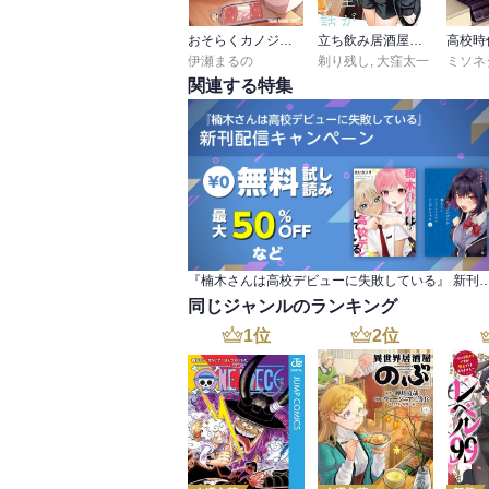
おそらくカノジョは俺の兄貴を狙ってる
立ち飲み居酒屋でクーデレダウナー系女子大生が隣に来る話
伊瀬まるの
剃り残し
,
大窪太一
関連する特集
『楠木さんは高校デビューに失敗している』 新刊
同じジャンルのランキング
1
位
2
位