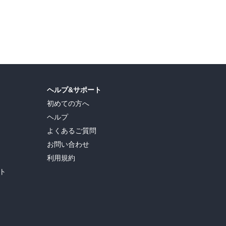
島ヒロ
,
宮島礼吏
,
新川直司
,
久世蘭
,
田中ドリル
,
御手元
,
吉河美希
,
鈴木央
,
ヒロユキ
,
ヘルプ&サポート
初めての方へ
ヘルプ
よくあるご質問
お問い合わせ
利用規約
ト