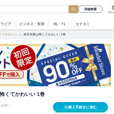
詳細検索
はじ
グラビア
ビジネス
・実用
BL・TL
タテヨミ
くてかわいい
灰宮先輩は怖くてかわいい 1巻
怖くてかわいい 1巻
ガUP！
購入手続きに進む