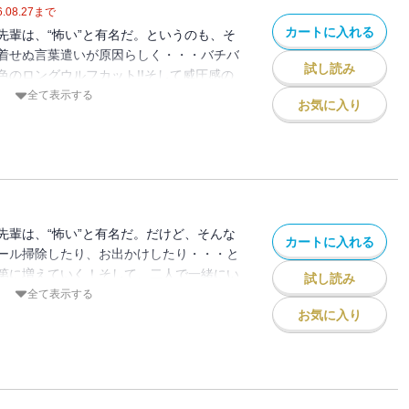
.08.27
まで
カートに入れる
先輩は、“怖い”と有名だ。というのも、そ
着せぬ言葉遣いが原因らしく・・・バチバ
試し読み
色のロングウルフカット!!そして威圧感の
、そんな怖い先輩がなぜか僕にだけは優しく
全て表示する
お気に入り
怖い”が”かわいい”に変わっていく、怖キュ
す！
先輩は、“怖い”と有名だ。だけど、そんな
カートに入れる
ール掃除したり、お出かけしたり・・・と
第に増えていく！そして、二人で一緒にい
試し読み
怖いだけじゃないと少しずつ気づいてい
全て表示する
んは先輩と一緒にいることで先輩が陰口を
お気に入り
面してしまい――!?”怖い”が”かわい
怖キュン先輩ラブコメ第２巻！