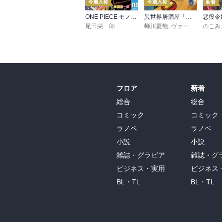
今週入荷
今週入荷
新着
ONE PIECE モノクロ版 115
異世界居酒屋「のぶ」(22)
尾田栄一郎
蝉川夏哉
,
ヴァージニア二等兵
のこみ
フロア
新着
総合
総合
コミック
コミック
ラノベ
ラノベ
小説
小説
雑誌・グラビア
雑誌・グ
ビジネス・実用
ビジネス
BL・TL
BL・TL