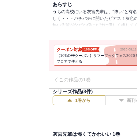
あらすじ
うちの高校にいる灰宮先輩は、“怖い”と有
しく・・・バチバチに開いたピアス！灰色のロ
怖い先輩がなぜか僕にだけは優しく接してくれ
コメ開幕です！
クーポン対象
10%OFF
2026.08.
【10%OFFクーポン】サマーブックフェス2026
フロアで使える
この作品の1巻
シリーズ作品(
3
件)
1巻から
新刊
灰宮先輩は怖くてかわいい 1巻