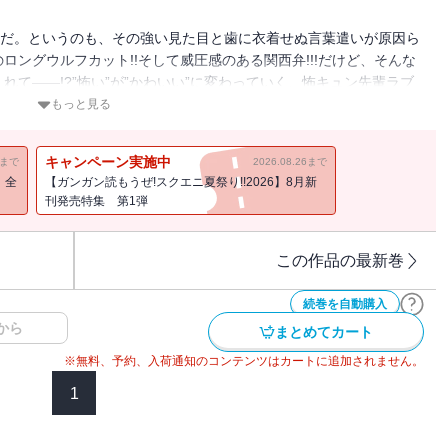
名だ。というのも、その強い見た目と歯に衣着せぬ言葉遣いが原因ら
ングウルフカット!!そして威圧感のある関西弁!!!だけど、そんな
て――!?”怖い”が”かわいい”に変わっていく、怖キュン先輩ラブ
もっと見る
キャンペーン実施中
11まで
2026.08.26まで
！全
【ガンガン読もうぜ!スクエニ夏祭り!!2026】8月新
刊発売特集 第1弾
この作品の最新巻
続巻を自動購入
から
まとめてカート
※無料、予約、入荷通知のコンテンツはカートに追加されません。
1