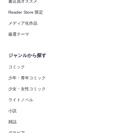
書店員オススメ
Reader Store 限定
メディア化作品
厳選テーマ
ジャンルから探す
コミック
少年・青年コミック
少女・女性コミック
ライトノベル
小説
雑誌
グラビア