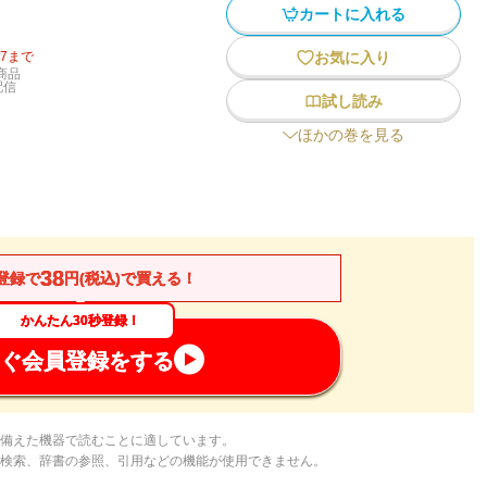
カートに入れる
27
まで
お気に入り
商品
配信
試し読み
ほかの巻を見る
38
登録で
円(税込)で買える！
かんたん30秒登録！
ぐ会員登録をする
備えた機器で読むことに適しています。
検索、辞書の参照、引用などの機能が使用できません。