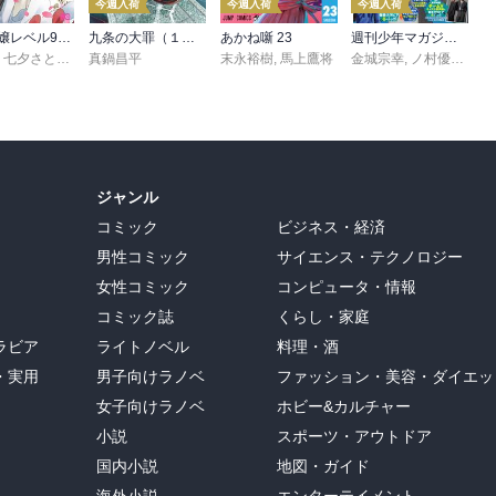
今週入荷
今週入荷
今週入荷
悪役令嬢レベル99 ～私は裏ボスですが魔王ではありません～ その６
九条の大罪（１７）
あかね噺 23
週刊少年マガジン 2026年36・37号[2026年8月5日発売]
,
七夕さとり
,
転
,
Tea
真鍋昌平
末永裕樹
,
馬上鷹将
金城宗幸
,
ノ村優介
,
真
ジャンル
コミック
ビジネス・経済
男性コミック
サイエンス・テクノロジー
女性コミック
コンピュータ・情報
コミック誌
くらし・家庭
ラビア
ライトノベル
料理・酒
・実用
男子向けラノベ
ファッション・美容・ダイエッ
女子向けラノベ
ホビー&カルチャー
小説
スポーツ・アウトドア
国内小説
地図・ガイド