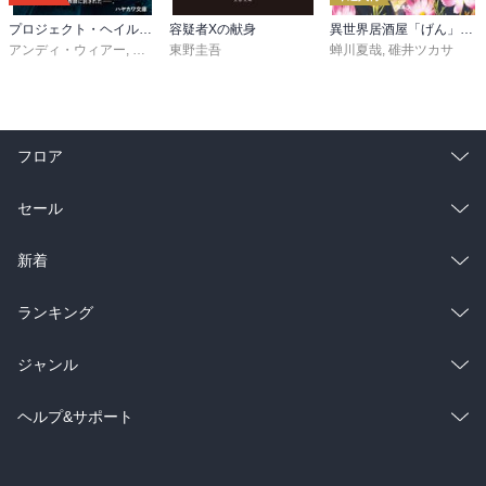
プロジェクト・ヘイル・メアリー 上
容疑者Xの献身
異世界居酒屋「げん」三杯目
アンディ・ウィアー
,
小野田和子
東野圭吾
蝉川夏哉
,
碓井ツカサ
フロア
総合
コミック
セール
ラノベ
小説
総合
コミック
新着
雑誌・グラビア
ビジネス・実用
ラノベ
小説
総合
コミック
ランキング
BL・TL
雑誌・グラビア
ビジネス・実用
ラノベ
小説
総合
コミック
ジャンル
BL・TL
雑誌・グラビア
ビジネス・実用
ラノベ
小説
コミック
男性コミック
ヘルプ&サポート
BL・TL
雑誌・グラビア
ビジネス・実用
女性コミック
コミック誌
初めての方へ
ヘルプ