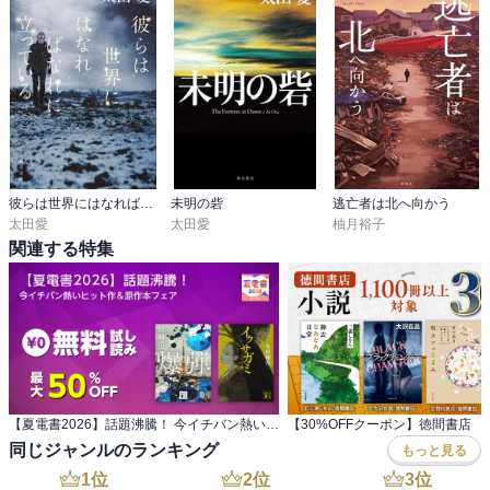
彼らは世界にはなればなれに立っている
未明の砦
逃亡者は北へ向かう
太田愛
太田愛
柚月裕子
関連する特集
【夏電書2026】話題沸騰！ 今イチバン熱いヒット作＆原作本フェア
同じジャンルのランキング
もっと見る
1
位
2
位
3
位