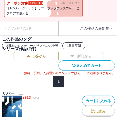
者。新たな容疑者たち。事件を取り巻く人々の思惑が交錯するな
クーポン対象
10%OFF
2026.08.11まで
か、十年分の苦悩と悔恨は、真実を暴き出せるのか――。人間の業
【10%OFFクーポン】サマーブックフェス2026！全
と情を抉る無上の群像劇×緊迫感溢れる圧巻の犯罪小説！
フロアで使える
この作品の1巻
この作品の最新巻
この作品のタグ
#
日本のミステリー・サスペンス小説
#
奥田英朗
シリーズ作品(
2
件)
1巻から
新刊から
まとめてカート
※無料、予約、入荷通知のコンテンツはカートに追加されません。
1
リバー 上
¥
913
(税込)
カートに入れる
試し読み