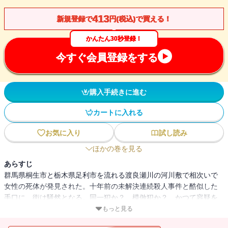
413
新規登録で
円(税込)で買える！
かんたん30秒登録！
今すぐ会員登録をする
購入手続きに進む
カートに入れる
お気に入り
試し読み
ほかの巻を見る
あらすじ
群馬県桐生市と栃木県足利市を流れる渡良瀬川の河川敷で相次いで
女性の死体が発見された。十年前の未解決連続殺人事件と酷似した
手口に、街は騒然となる。同一犯か？ 模倣犯か？ かつて容疑を
かけられた男。取り調べを担当した元刑事。娘を殺され、執念深く
もっと見る
犯人捜しを続ける父親。若手新聞記者。一風変わった犯罪心理学