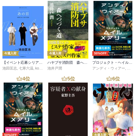
今週入荷
今週入荷
50%OFF
【イベント応募シリアルコード付】池田匡志出演・オーディオフォトブック「あの日」SPECIAL EDITION（音声／動画付）
ハヤブサ消防団 森へつづく道
プロジェクト・ヘイル・メアリー 下
池田匡志
,
七寒六温
,
konoko58
池井戸潤
,
村崎キコ
アンディ・ウィアー
,
小野
4
位
5
位
6
位
50%OFF
今週入荷