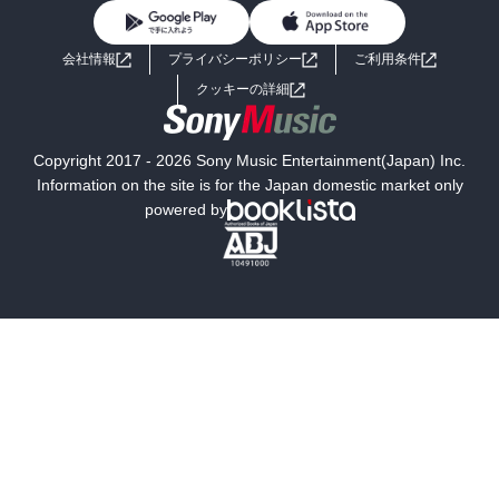
BL・TL
ライトノベル
男子向けラノベ
よくあるご質問
お問い合わせ
会社情報
プライバシーポリシー
ご利用条件
女子向けラノベ
小説
利用規約
クッキーの詳細
国内小説
海外小説
Copyright 2017 - 2026 Sony Music Entertainment(Japan) Inc.
ミステリー
SF
Information on the site is for the Japan domestic market only
powered by
歴史・時代小説
文学
雑誌
グラビア写真集
ボーイズラブ
ティーンズラブ
人文・思想・歴史
社会・政治・法律
ビジネス・経済
サイエンス・テクノロジー
コンピュータ・情報
くらし・家庭