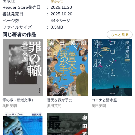
出版社
:
集英社
記者の千野今日子、一風変わった犯罪心理学者の篠田准教授、そし
Reader Store発売日
:
2025.11.20
て、新たな容疑者たち、と事件を取り巻く人々の思惑が交錯する。

書誌発売日
:
2025.10.20
ページ数
:
448ページ
栃木県警と群馬県警の共同捜査により捜査線上に浮上したのは、10
ファイルサイズ
:
0.3MB
年前の事件でも疑われた45歳の池田清、解離性同一性障害の引きこ
同じ著者の作品
もっと見る
もり31歳の平塚健太郎、工場で期間工として働く32歳の刈谷文彦の3
人のの容疑者であった。

本体価格900円

★★★★★
罪の轍（新潮文庫）
普天を我が手に
コロナと潜水服
奥田英朗
奥田英朗
奥田英朗