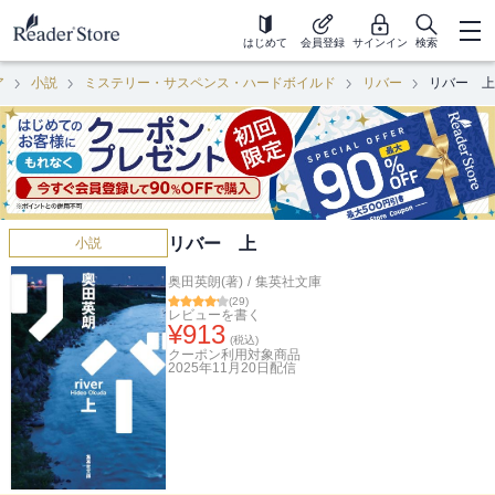
はじめて
会員登録
サインイン
検索
ア
小説
ミステリー・サスペンス・ハードボイルド
リバー
リバー 上
リバー 上
小説
奥田英朗(著)
/
集英社文庫
(
29
)
レビューを書く
¥
913
(税込)
クーポン利用対象商品
2025年11月20日
配信