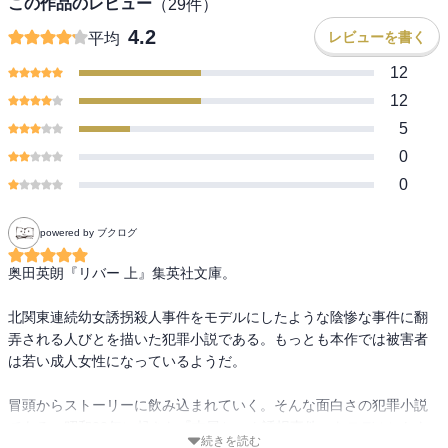
この作品のレビュー
（
29
件）
4.2
レビューを書く
平均
12
12
5
0
0
powered by ブクログ
奥田英朗『リバー 上』集英社文庫。

北関東連続幼女誘拐殺人事件をモデルにしたような陰惨な事件に翻
弄される人びとを描いた犯罪小説である。もっとも本作では被害者
は若い成人女性になっているようだ。

冒頭からストーリーに飲み込まれていく。そんな面白さの犯罪小説
である。昭和38年に起きた『吉展ちゃん誘拐事件』をモデルにした
続きを読む