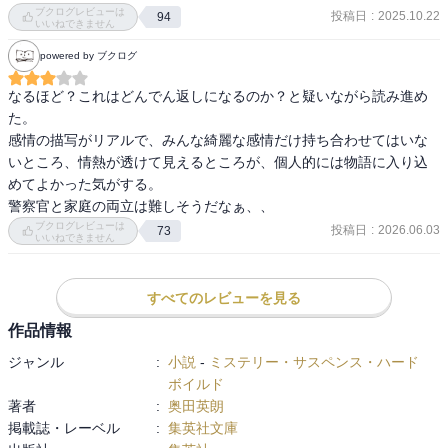
犯罪小説の『罪の轍』に匹敵するか、それを凌駕する面白さであ
ブクログレビューは
投稿日
:
2025.10.22
94
る。

いいねできません
powered by ブクログ
前半から描かれる10年ぶりに群馬の工場で期間工として働く刈谷文
彦という32歳の男は如何にも怪しいのだが、これは読者のミスリー
なるほど？これはどんでん返しになるのか？と疑いながら読み進め
ドを誘う仕掛けだろうか。それとも……

た。

感情の描写がリアルで、みんな綺麗な感情だけ持ち合わせてはいな
いところ、情熱が透けて見えるところが、個人的には物語に入り込
群馬県桐生市と栃木県足利市を流れる渡良瀬川の河川敷で相次いで
めてよかった気がする。

若い女性の全裸遺体が発見される。それは10年前の未解決連続殺人
警察官と家庭の両立は難しそうだなぁ、、
事件と酷似した手口であり、街は騒然となる。

ブクログレビューは
投稿日
:
2026.06.03
73
いいねできません
桐生市で見付かった被害者は23歳の安藤麻衣子、足利市で見付かっ
た被害者は21歳の渡辺沙也加で、2人とも事件直前にマッチングアプ
すべてのレビューを見る
リで知り合った男性と援助交際でホテルに入っていた。しかし、2人
作品情報
とホテルに入った男性はいずれもシロだった。

ジャンル
:
小説
-
ミステリー・サスペンス・ハード
新たに起きた凶悪事件を巡り、かつて容疑をかけられたが証拠不十
ボイルド
分で釈放された池田清、その容疑者の取り調べを担当した元刑事の
著者
:
奥田英朗
滝本誠司、10年前に娘を殺害されてから執念深く犯人捜しを続ける
掲載誌・レーベル
:
集英社文庫
写真店を営む父親の松岡芳邦、大事件の発生に血気に逸る若手新聞