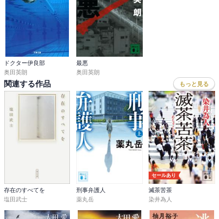
ドクター伊良部
最悪
奥田英朗
奥田英朗
関連する作品
もっと見る
セールあり
存在のすべてを
刑事弁護人
滅茶苦茶
塩田武士
薬丸岳
染井為人