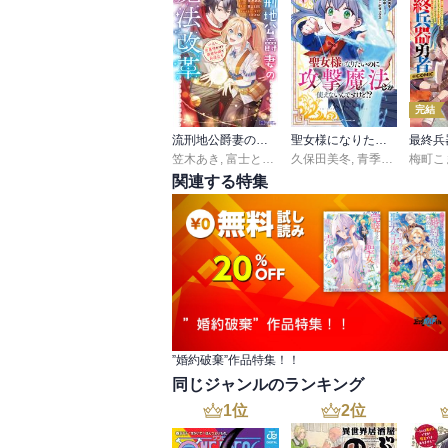
完結
流刑地公爵妻の魔法改革 ハズレ光属性だけど前世知識でお役立ち（コミック）
聖女様になりたいのに攻撃魔法しか使えないんですけど!? THE COMIC
笠木あき
,
富士とまと
久保田美冬
,
青季ふゆ
,
梅町こ
ボダッ
関連する特集
”婚約破棄”作品特集！！
同じジャンルのランキング
1
位
2
位