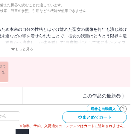
備えた機器で読むことに適しています。
検索、辞書の参照、引用などの機能が使用できません。
るため本来の自分の性格とはかけ離れた聖女の偶像を何年も演じ続け
殺未遂などの罪を着せられたことで、彼女の我慢はとうとう限界を迎
 神殿から逃走し、正体を隠して“白魔導士”として旅に出たメイフ
の騒動に巻き込まれてしまい・・・・・・。強化した拳や魔法で敵を
もっと見る
険漫喫ファンタジー、待望のコミカライズ！
11まで
！全
この作品の最新巻
続巻を自動購入
から
まとめてカート
※無料、予約、入荷通知のコンテンツはカートに追加されません。