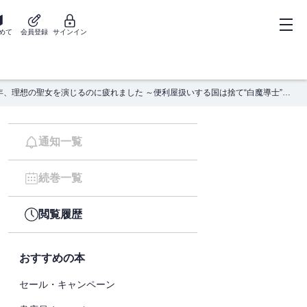
めて
会員登録
サインイン
苦節四年、理想の聖女を演じるのに疲れました ～便利屋扱いする国は捨て“白魔導士”となり旅に出る～（コミック） ： 1
通知一覧
続巻一覧
閲覧履歴
おすすめの本
セール・キャンペーン