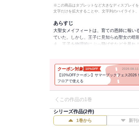
※この商品はタブレットなど大きなディスプレイを
文字だけを拡大することや、文字列のハイライト、
あらすじ
大聖女メイフィートは、育ての恩師に報い
ていた。しかし、王子に見知らぬ聖女の暗
え、王子を物理的にぶっ飛ばすなど大暴れ！
ィートだったが、旅に出てすぐに獣人たち
粉砕!? 猫を被っていた元大聖女による冒
クーポン対象
10%OFF
2026.08.
【10%OFFクーポン】サマーブックフェス2026
フロアで使える
この作品の1巻
シリーズ作品(
2
件)
1巻から
新刊