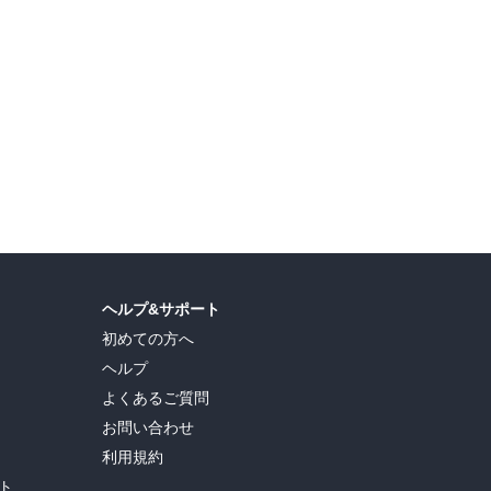
島ヒロ
,
宮島礼吏
,
新川直司
,
久世蘭
,
田中ドリル
,
御手元
,
吉河美希
,
鈴木央
,
ヒロユキ
,
ヘルプ&サポート
初めての方へ
ヘルプ
よくあるご質問
お問い合わせ
利用規約
ト