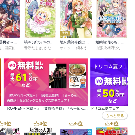
予約
最終兵器勇者～異世界で魔王を倒した後も大人しくしていたのに、いきなり処刑されそうになったので反逆します。国を捨ててスローライフの旅に出たのですが、なんか成り行きで新世界の魔王になりそうです～@COMIC
禍<わざわい>の魔女と呼ばれた転生幼女、今世こそ幸せになるためにがんばります！【単行本版】
地味薬師令嬢はもう契約更新いたしません。 ざまぁ？ 没落？ 私には関係ないことです
婚約解消のち、お引越し。セイラン・リゼルの気ままで優雅な生活。 ～才色兼備の転生令嬢は前世チートで自由を満喫します～
ま
クス
,
国広仙戯
,
和狸ナオ
音呼たまき
,
かなりつ
オミクニ
,
鏑木うりこ
由那
,
砂都千夕
,
あんべ
『ROPPEN－六篇－』『黄昏流星群』『らーめん 再遊記』などビッグコミックス新刊フェア！
ドリコム夏フェア
もっと見る
3
位
4
位
5
位
6
位