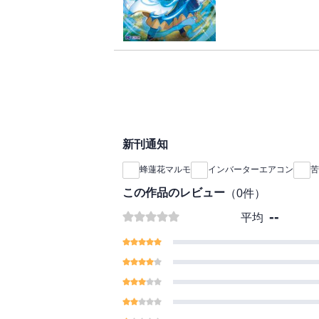
り着いた目的地は瘴気
て親友が大ピンチ!?
は・・・・・・。強化
た元大聖女による冒険
新刊通知
蜂蓮花マルモ
インバーターエアコン
苦
この作品のレビュー
（
0
件）
--
平均