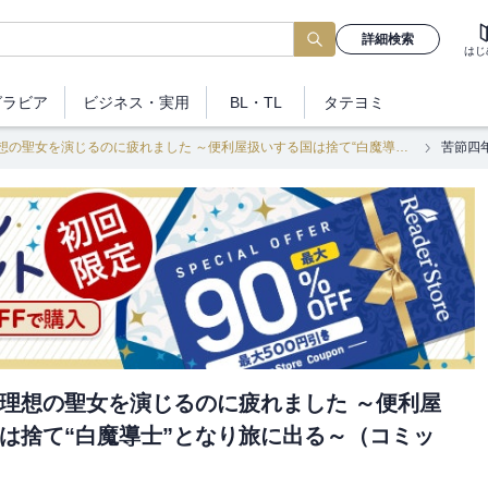
詳細検索
はじ
グラビア
ビジネス
・実用
BL・TL
タテヨミ
苦節四年、理想の聖女を演じるのに疲れました ～便利屋扱いする国は捨て“白魔導士”となり旅に出る～（コミック）
理想の聖女を演じるのに疲れました ～便利屋
は捨て“白魔導士”となり旅に出る～（コミッ