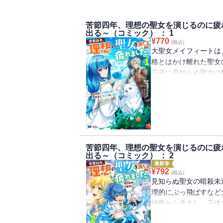
苦節四年、理想の聖女を演じるのに疲
出る～（コミック） ： 1
¥
770
(税込)
大聖女メイフィートは
格とはかけ離れた聖女
王子に見知らぬ聖女の
女の我慢はとうとう限
大暴れ！ 神殿から逃
出たメイフィートだっ
き込まれてしまい・・
砕!? 猫を被ってい
望のコミカライズ！
苦節四年、理想の聖女を演じるのに疲
出る～（コミック） ： 2
最新巻
¥
792
(税込)
見知らぬ聖女の暗殺未
理的にぶっ飛ばすなど
神殿から逃走し、正体
込まれた獣人たちの騒