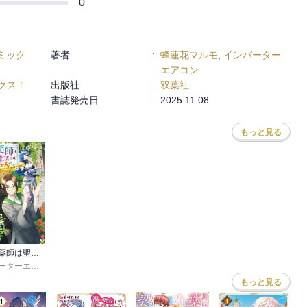
0
ミック
著者
:
蜂蓮花マルモ
,
インバーター
エアコン
クスｆ
出版社
:
双葉社
書誌発売日
:
2025.11.08
もっと見る
極めた薬師は聖女の魔法にも負けません ～コスパ悪いとパーティ追放されたけど、事実は逆だったようです～
ア
インバーターエアコン
,
⑪
もっと見る