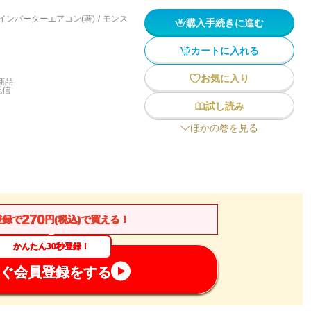
インバーターエアコン(著)
/
モンス
購入手続きに進む
カートに入れる
お気に入り
商品
配信
試し読み
ほかの巻を見る
270
登録で
円(税込)で買える！
かんたん30秒登録！
ぐ会員登録をする