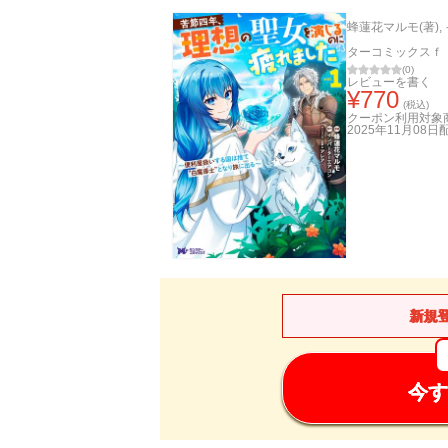
蜂蓮花マルモ(著)
,
ターコミックスｆ
(
0
)
レビューを書く
¥
770
(税込)
クーポン利用対象
2025年11月08日
新規
今す