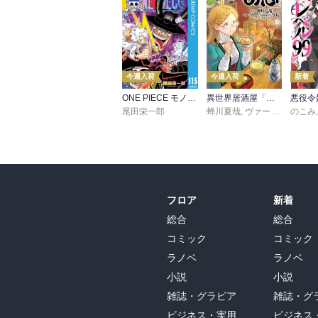
今週入荷
今週入荷
新着
ONE PIECE モノクロ版 115
異世界居酒屋「のぶ」(22)
尾田栄一郎
蝉川夏哉
,
ヴァージニア二等兵
のこみ
フロア
新着
総合
総合
コミック
コミック
ラノベ
ラノベ
小説
小説
雑誌・グラビア
雑誌・グ
ビジネス・実用
ビジネス