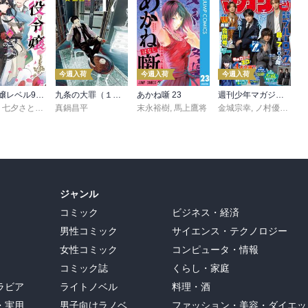
今週入荷
今週入荷
今週入荷
悪役令嬢レベル99 ～私は裏ボスですが魔王ではありません～ その６
九条の大罪（１７）
あかね噺 23
週刊少年マガジン 2026年36・37号[2026年8月5日発売]
,
七夕さとり
,
転
,
Tea
真鍋昌平
末永裕樹
,
馬上鷹将
金城宗幸
,
ノ村優介
,
真
ジャンル
コミック
ビジネス・経済
男性コミック
サイエンス・テクノロジー
女性コミック
コンピュータ・情報
コミック誌
くらし・家庭
ラビア
ライトノベル
料理・酒
・実用
男子向けラノベ
ファッション・美容・ダイエッ