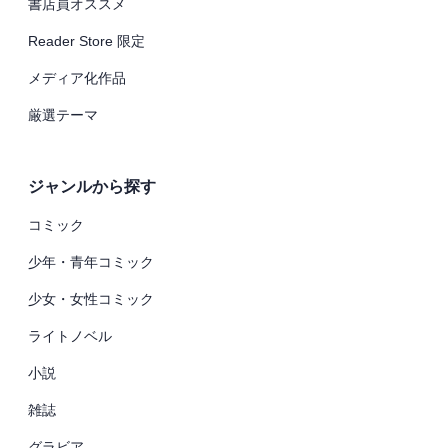
書店員オススメ
Reader Store 限定
メディア化作品
厳選テーマ
ジャンルから探す
コミック
少年・青年コミック
少女・女性コミック
ライトノベル
小説
雑誌
グラビア