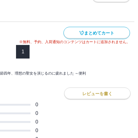
まみれ!? 元いた国はスタンピードが起き
 次々と起こる問題にメイフィート
した拳や魔法で敵を粉砕!? 猫を被ってい
漫喫ファンタジー、第２弾！
まとめてカート
※無料、予約、入荷通知のコンテンツはカートに追加されません。
1
節四年、理想の聖女を演じるのに疲れました ～便利
レビューを書く
0
0
0
0