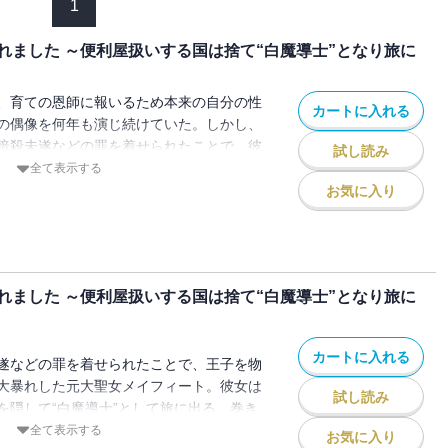
1
れました ～便利屋扱いする国は捨て“白魔導士”となり旅に
、育ての恩師に報いるため本来の自分の性
カートに入れる
の偶像を何年も演じ続けていた。しかし、
暗殺未遂などの罪を着せられたことで、彼
試し読み
界を迎え、王子を物理的にぶっ飛ばすなど
全て表示する
走し、正体を隠して“白魔導士”として旅に
お気に入り
たが、旅に出てすぐに獣人たちの騒動に巻
・・・・。強化した拳や魔法で敵を粉
た元大聖女による冒険漫喫ファンタジー、待
れました ～便利屋扱いする国は捨て“白魔導士”となり旅に
カートに入れる
遂などの罪を着せられたことで、王子を物
大暴れした元大聖女メイフィート。彼女は
試し読み
を隠して“白魔導士”として旅に出る。巻き
動を解決し、一息つけるかと思いきや、辿
全て表示する
お気に入り