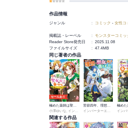
作品情報
ジャンル
:
コミック
-
女性コ
掲載誌・レーベル
:
モンスターコミッ
Reader Store発売日
:
2025.11.08
ファイルサイズ
:
47.4MB
同じ著者の作品
セールあり
極めた薬師は聖女の魔法にも負けません～コスパ悪いとパーティ追放されたけど、事実は逆だったようです～(コミック)
苦節四年、理想の聖女を演じるのに疲れました ～便利屋扱いする国は捨て“白魔導士”となり旅に出る～
小澤ゆいな
,
インバーターエアコン
インバーターエアコン
,
アレ
関連する作品