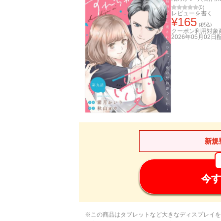
(
0
)
レビューを書く
¥
165
(税込)
クーポン利用対象
2026年05月02日
新規
今す
※この商品はタブレットなど大きなディスプレイを