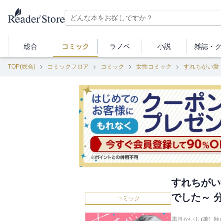
総合
コミック
ラノベ
小説
雑誌・
TOP(総合)
コミックフロア
コミック
女性コミック
すれちがい愛
すれちがい
でした～ 分
コミック
霜月かいり(著)
,
秋