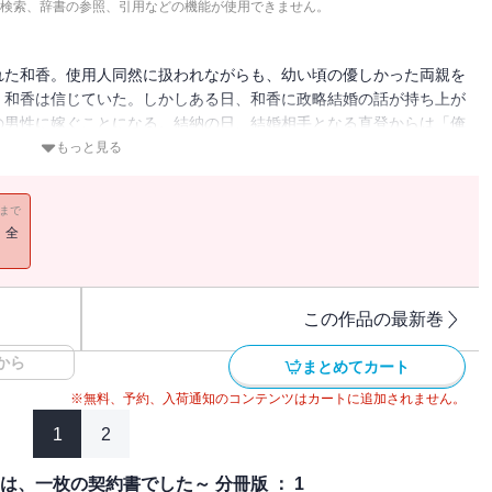
検索、辞書の参照、引用などの機能が使用できません。
れた和香。使用人同然に扱われながらも、幼い頃の優しかった両親を
、和香は信じていた。しかしある日、和香に政略結婚の話が持ち上が
の男性に嫁ぐことになる。結納の日、結婚相手となる直登からは「俺
て―――。不器用なふたりが織りなす、すれちがい合う純愛の物語。
もっと見る
11まで
！全
この作品の最新巻
から
まとめてカート
※無料、予約、入荷通知のコンテンツはカートに追加されません。
1
2
は、一枚の契約書でした～ 分冊版 ： 1