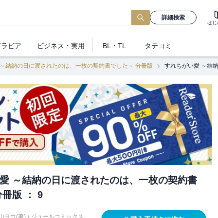
詳細検索
はじ
グラビア
ビジネス
・実用
BL・TL
タテヨミ
 ～結納の日に渡されたのは、一枚の契約書でした～ 分冊版
すれちがい愛 ～結納
愛 ～結納の日に渡されたのは、一枚の契約書
冊版 ： 9
山ヨウ(著)
/
ジュールコミックス