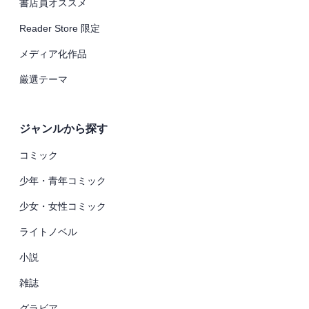
書店員オススメ
Reader Store 限定
メディア化作品
厳選テーマ
ジャンルから探す
コミック
少年・青年コミック
少女・女性コミック
ライトノベル
小説
雑誌
グラビア