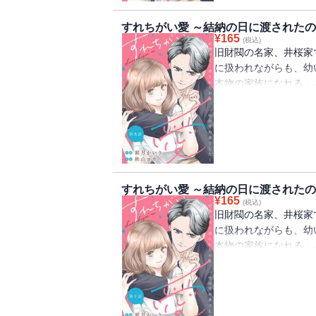
すれちがい愛 ～結納の日に渡されたの
¥
165
(税込)
旧財閥の名家、井桜家
に扱われながらも、幼
本物の家族になれる」
香に政略結婚の話が持
知らずの男性に嫁ぐこ
からは「俺はお前の家
不器用なふたりが織り
すれちがい愛 ～結納の日に渡されたのは
¥
165
(税込)
旧財閥の名家、井桜家
に扱われながらも、幼
本物の家族になれる」
香に政略結婚の話が持
知らずの男性に嫁ぐこ
からは「俺はお前の家
不器用なふたりが織り