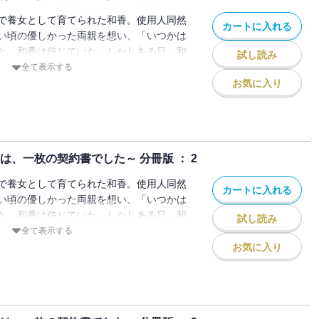
で養女として育てられた和香。使用人同然
カートに入れる
い頃の優しかった両親を想い、「いつかは
と、和香は信じていた。しかしある日、和
試し読み
ち上がり、お金の為に売られる形で、見ず
全て表示する
とになる。結納の日、結婚相手となる直登
お気に入り
の肩書と結婚する」と宣言されて―――。
なす、すれちがい合う純愛の物語。
は、一枚の契約書でした～ 分冊版 ： 2
で養女として育てられた和香。使用人同然
カートに入れる
い頃の優しかった両親を想い、「いつかは
と、和香は信じていた。しかしある日、和
試し読み
ち上がり、お金の為に売られる形で、見ず
全て表示する
とになる。結納の日、結婚相手となる直登
お気に入り
の肩書と結婚する」と宣言されて―――。
なす、すれちがい合う純愛の物語。