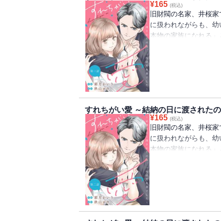
¥
165
(税込)
旧財閥の名家、井桜家
に扱われながらも、幼
本物の家族になれる」
香に政略結婚の話が持
知らずの男性に嫁ぐこ
からは「俺はお前の家
不器用なふたりが織り
すれちがい愛 ～結納の日に渡されたの
¥
165
(税込)
旧財閥の名家、井桜家
に扱われながらも、幼
本物の家族になれる」
香に政略結婚の話が持
知らずの男性に嫁ぐこ
からは「俺はお前の家
不器用なふたりが織り