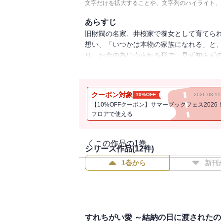
文字だけを拡大することや、文字列のハイライト、
あらすじ
旧財閥の名家、井桜家で養女として育てら
想い、「いつかは本物の家族になれる」と
り、お金の為に売られる形で、見ず知らず
はお前の家の肩書と結婚する」と宣言され
クーポン対象
10%OFF
2026.08.
【10%OFFクーポン】サマーブックフェス2026
フロアで使える
この作品の1巻
シリーズ作品(
12
件)
1巻から
新刊
すれちがい愛 ～結納の日に渡されたの