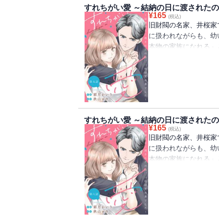
すれちがい愛 ～結納の日に渡されたの
¥
165
(税込)
旧財閥の名家、井桜家
に扱われながらも、幼
本物の家族になれる」
香に政略結婚の話が持
知らずの男性に嫁ぐこ
からは「俺はお前の家
不器用なふたりが織り
すれちがい愛 ～結納の日に渡されたの
¥
165
(税込)
旧財閥の名家、井桜家
に扱われながらも、幼
本物の家族になれる」
香に政略結婚の話が持
知らずの男性に嫁ぐこ
からは「俺はお前の家
不器用なふたりが織り