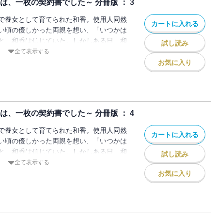
は、一枚の契約書でした～ 分冊版 ： 3
で養女として育てられた和香。使用人同然
カートに入れる
い頃の優しかった両親を想い、「いつかは
と、和香は信じていた。しかしある日、和
試し読み
ち上がり、お金の為に売られる形で、見ず
全て表示する
とになる。結納の日、結婚相手となる直登
お気に入り
の肩書と結婚する」と宣言されて―――。
なす、すれちがい合う純愛の物語。
は、一枚の契約書でした～ 分冊版 ： 4
で養女として育てられた和香。使用人同然
カートに入れる
い頃の優しかった両親を想い、「いつかは
と、和香は信じていた。しかしある日、和
試し読み
ち上がり、お金の為に売られる形で、見ず
全て表示する
とになる。結納の日、結婚相手となる直登
お気に入り
の肩書と結婚する」と宣言されて―――。
なす、すれちがい合う純愛の物語。