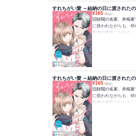
すれちがい愛 ～結納の日に渡されたの
¥
165
(税込)
旧財閥の名家、井桜家
に扱われながらも、幼
本物の家族になれる」
香に政略結婚の話が持
知らずの男性に嫁ぐこ
からは「俺はお前の家
不器用なふたりが織り
すれちがい愛 ～結納の日に渡されたの
¥
165
(税込)
旧財閥の名家、井桜家
に扱われながらも、幼
本物の家族になれる」
香に政略結婚の話が持
知らずの男性に嫁ぐこ
からは「俺はお前の家
不器用なふたりが織り