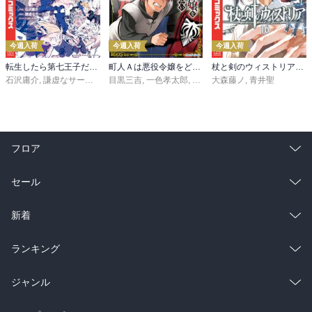
今週入荷
今週入荷
今週入荷
転生したら第七王子だったので、気ままに魔術を極めます（２４）
町人Ａは悪役令嬢をどうしても救いたい ～どぶと空と氷の姫君～１０【電子書店共通特典イラスト付】
杖と剣のウィストリア（１６）
石沢庸介
,
謙虚なサークル
,
メル。
目黒三吉
,
一色孝太郎
,
Parum
大森藤ノ
,
青井聖
フロア
総合
コミック
セール
ラノベ
小説
総合
コミック
新着
雑誌・グラビア
ビジネス・実用
ラノベ
小説
総合
コミック
ランキング
BL・TL
雑誌・グラビア
ビジネス・実用
ラノベ
小説
総合
コミック
ジャンル
BL・TL
雑誌・グラビア
ビジネス・実用