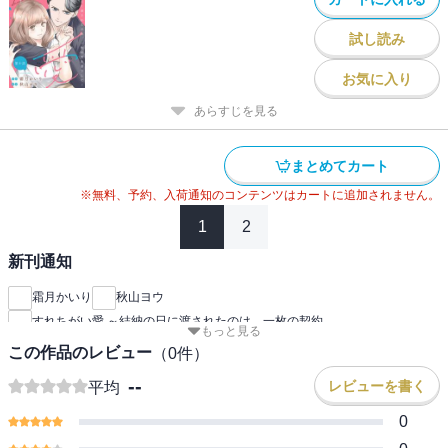
試し読み
お気に入り
あらすじを見る
まとめてカート
※無料、予約、入荷通知のコンテンツはカートに追加されません。
1
2
新刊通知
霜月かいり
秋山ヨウ
すれちがい愛 ～結納の日に渡されたのは、一枚の契約
もっと見る
この作品のレビュー
（
0
件）
--
レビューを書く
平均
0