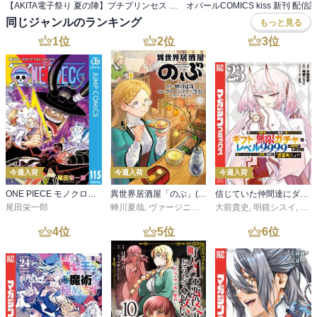
【AKITA電子祭り 夏の陣】プチプリンセス 続話追加キャンペーン
同じジャンルのランキング
もっと見る
1
位
2
位
3
位
今週入荷
今週入荷
今週入荷
ONE PIECE モノクロ版 115
異世界居酒屋「のぶ」(22)
信じていた仲間達にダンジョン奥地で殺されかけたがギフト『無限ガチャ』でレベル９９９９の仲間達を手に入れて元パーティーメンバーと世界に復讐＆『ざまぁ！』します！（２３）
尾田栄一郎
蝉川夏哉
,
ヴァージニア二等兵
大前貴史
,
転
,
明鏡シスイ
,
ｔｅ
4
位
5
位
6
位