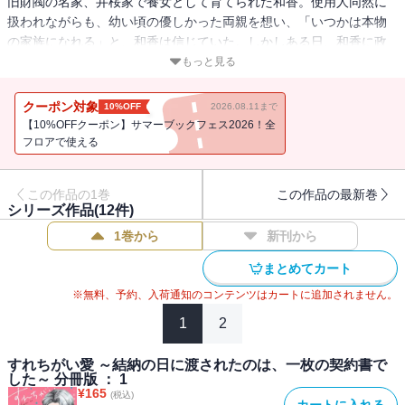
旧財閥の名家、井桜家で養女として育てられた和香。使用人同然に
扱われながらも、幼い頃の優しかった両親を想い、「いつかは本物
の家族になれる」と、和香は信じていた。しかしある日、和香に政
略結婚の話が持ち上がり、お金の為に売られる形で、見ず知らずの
もっと見る
男性に嫁ぐことになる。結納の日、結婚相手となる直登からは「俺
はお前の家の肩書と結婚する」と宣言されて―――。不器用なふた
クーポン対象
10%OFF
2026.08.11まで
りが織りなす、すれちがい合う純愛の物語。
【10%OFFクーポン】サマーブックフェス2026！全
フロアで使える
この作品の1巻
この作品の最新巻
シリーズ作品(
12
件)
1巻から
新刊から
まとめてカート
※無料、予約、入荷通知のコンテンツはカートに追加されません。
1
2
すれちがい愛 ～結納の日に渡されたのは、一枚の契約書で
した～ 分冊版 ： 1
¥
165
(税込)
カートに入れる