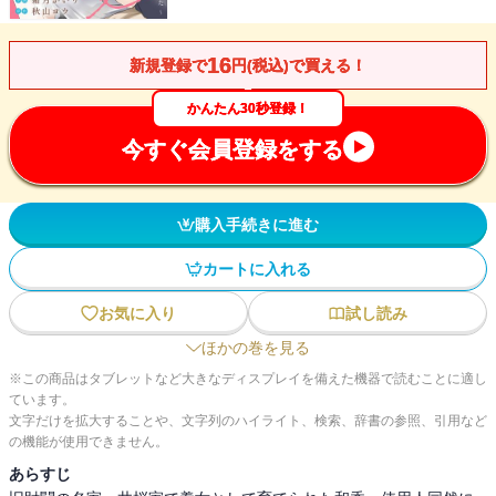
16
新規登録で
円(税込)で買える！
かんたん30秒登録！
今すぐ会員登録をする
購入手続きに進む
カートに入れる
お気に入り
試し読み
ほかの巻を見る
※この商品はタブレットなど大きなディスプレイを備えた機器で読むことに適し
ています。
文字だけを拡大することや、文字列のハイライト、検索、辞書の参照、引用など
の機能が使用できません。
あらすじ