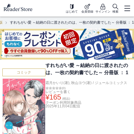
はじめて
会員登録
サインイン
検索
版
すれちがい愛 ～結納の日に渡されたのは、一枚の契約書でした～ 分冊版 ： 1
すれちがい愛 ～結納の日に渡されたの
は、一枚の契約書でした～ 分冊版 ： 1
コミック
霜月かいり(著)
,
秋山ヨウ(著)
/
ジュールコミックス
(
0
)
レビューを書く
¥
165
(税込)
クーポン利用対象商品
2025年11月04日
配信