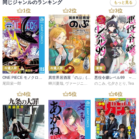
同じジャンルのランキング
もっと見る
1
位
2
位
3
位
今週入荷
今週入荷
新着
ONE PIECE モノクロ版 115
異世界居酒屋「のぶ」(22)
悪役令嬢レベル99 ～私は裏ボスですが魔王ではありません～ その６
尾田栄一郎
蝉川夏哉
,
ヴァージニア二等兵
のこみ
,
転
,
七夕さとり
,
Tea
4
位
5
位
6
位