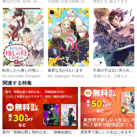
狭山ひびき
,
白渕こみ
,
しんいし智歩
九堂絹
,
巴里の黒猫
,
日下コウ
赤佐たな
,
藍上イオタ
転生したら推しの母になりました
暴君な兄が3人います
不貞の子は父に売られた嫁ぎ先の成り上がり男爵に真価を見いだされる ～ロレッタと天才魔道具士の結婚～
Ko eun chae
,
Eongsseu
,
Gyammi
km
,
Ggaeguri
,
San-ho
,
,
Parkha
Eunsan
,
Eun Du
清瀬のどか
,
jomil
,
三崎ちさ
,
花染
関連する特集
新刊『怪物公爵と契約公女』『政略結婚なのに どうして執着するのですか？』発売！無料&割引など