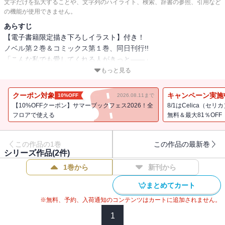
文字だけを拡大することや、文字列のハイライト、検索、辞書の参照、引用など
の機能が使用できません。
あらすじ
【電子書籍限定描き下ろしイラスト】付き！
ノベル第２巻＆コミックス第１巻、同日刊行!!
「こんな私でも愛してくれる人がきっと――」
呪われた王女×美貌の公爵様のドキドキ恋愛ファンタジー、コミカラ
もっと見る
イズ第１巻！
描き下ろし特別漫画＆原作者書き下ろしSSをW収録！
クーポン対象
キャンペーン実施
10%OFF
2026.08.11まで
【10%OFFクーポン】サマーブックフェス2026！全
8/1はCelica（
フロアで使える
無料＆最大81％OFF
フォーサイス王国第三王女・シャーロットは、紛い物の姫君として
冷遇されていた。
この作品の1巻
この作品の最新巻
ある日、舞踏会に乱入した謎の男から、姉を庇って呪いを受けてし
シリーズ作品(
2
件)
まう。
1巻から
新刊から
療養という名のもとに北の離宮に幽閉され・・・・・・呪いのせい
で幼女になっていた!?
まとめてカート
心機一転、魔法植物の研究に打ち込むシャーロットのもとへ、１通
※無料、予約、入荷通知のコンテンツはカートに追加されません。
の手紙が届く。
「わわわ私に婚約者!?」
1
公爵家当主・レオンと出会い、幼女姿について『侍女のシャーリ