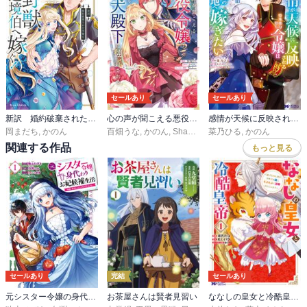
セールあり
セールあり
新訳 婚約破棄された令嬢は野獣辺境伯へ嫁ぐ！【単行本】
心の声が聞こえる悪役令嬢は、今日も子犬殿下に翻弄される@COMIC
感情が天候に反映される特殊能力持ち令嬢は婚約解消されたので不毛の大地へ嫁ぎたい（コミック）
岡まだち
,
かのん
百畑うな
,
かのん
,
Shabon
菜乃ひる
,
かのん
関連する作品
もっと見る
セールあり
完結
セールあり
元シスター令嬢の身代わりお妃候補生活 ～神様に無礼な人はこの私が許しません～
お茶屋さんは賢者見習い
ななしの皇女と冷酷皇帝 ～虐げられた幼女、今世では龍ともふもふに溺愛されています～（コミック）