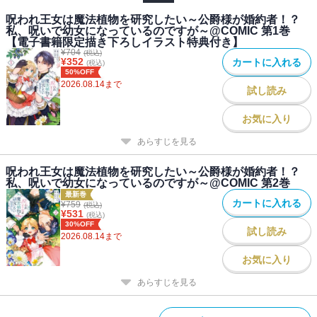
ー』だと、思わず嘘をついてしまった！
呪われ王女は魔法植物を研究したい～公爵様が婚約者！？
私、呪いで幼女になっているのですが～@COMIC 第1巻
ふたりの運命が動き始める――呪われた王女×美貌の公爵様のドキド
【電子書籍限定描き下ろしイラスト特典付き】
キ恋愛ファンタジー!!
¥
704
(税込)
¥
352
カートに入れる
(税込)
50%OFF
2026.08.14
まで
試し読み
お気に入り
あらすじを見る
呪われ王女は魔法植物を研究したい～公爵様が婚約者！？
私、呪いで幼女になっているのですが～@COMIC 第2巻
最新巻
カートに入れる
¥
759
(税込)
¥
531
(税込)
30%OFF
試し読み
2026.08.14
まで
お気に入り
あらすじを見る