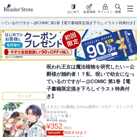
はじめて
会員登録
サインイン
検索
ているのですが～@COMIC 第1巻【電子書籍限定描き下ろしイラスト特典付き】
呪われ王女は魔法植物を研究したい～公
爵様が婚約者！？私、呪いで幼女になっ
ているのですが～@COMIC 第1巻【電
子書籍限定描き下ろしイラスト特典付
き】
コミック
えすえいち(漫画)
,
かのん(原作)
/
コロナ・コミックス
(
0
)
レビューを書く
¥
704
(税込)
¥
352
(税込)
2026.8.14
まで
50%OFF