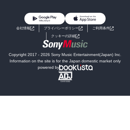
BL・TL
雑誌・グラビア
ビジネス・実用
女性コミック
コミック誌
初めての方へ
ヘルプ
BL・TL
ライトノベル
男子向けラノベ
よくあるご質問
お問い合わせ
会社情報
プライバシーポリシー
ご利用条件
女子向けラノベ
小説
利用規約
クッキーの詳細
国内小説
海外小説
Copyright 2017 - 2026 Sony Music Entertainment(Japan) Inc.
ミステリー
SF
Information on the site is for the Japan domestic market only
powered by
歴史・時代小説
文学
雑誌
グラビア写真集
ボーイズラブ
ティーンズラブ
人文・思想・歴史
社会・政治・法律
ビジネス・経済
サイエンス・テクノロジー