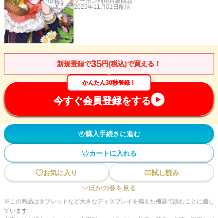
クーポン利用対象商品
2025年11月01日
配信
35
新規登録で
円(税込)で買える！
かんたん30秒登録！
今すぐ会員登録をする
購入手続きに進む
カートに入れる
お気に入り
試し読み
ほかの巻を見る
※この商品はタブレットなど大きなディスプレイを備えた機器で読むことに適し
ています。