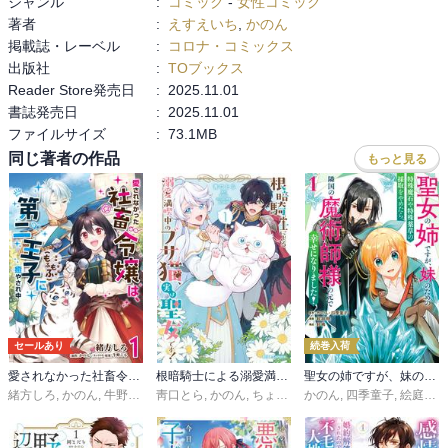
ジャンル
:
コミック
-
女性コミック
著者
:
えすえいち
,
かのん
掲載誌・レーベル
:
コロナ・コミックス
出版社
:
TOブックス
Reader Store発売日
:
2025.11.01
書誌発売日
:
2025.11.01
ファイルサイズ
:
73.1MB
同じ著者の作品
もっと見る
セールあり
続巻入荷
愛されなかった社畜令嬢は、第二王子(もふもふ)に癒やされ中
根暗騎士による溺愛満喫中のブサ猫、実は聖女です！【単行本】
聖女の姉ですが、妹のための特殊魔石や特殊薬草の採取をやめたら、隣国の魔術師様の元で幸せになりました！（コミック）
緒方しろ
,
かのん
,
牛野こも
靑口とら
,
かのん
,
ちょめ仔
かのん
,
四季童子
,
絵庭明
,