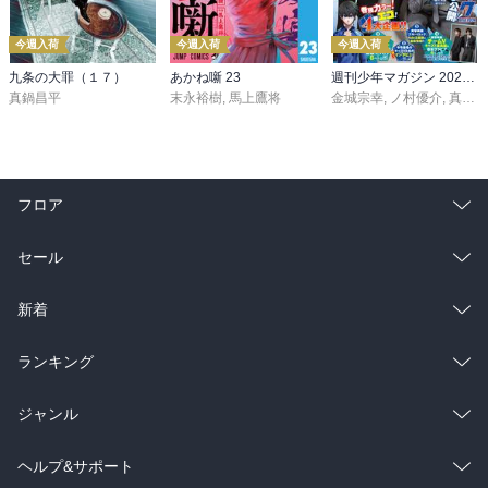
今週入荷
今週入荷
今週入荷
九条の大罪（１７）
あかね噺 23
週刊少年マガジン 2026年36・37号[2026年8月5日発売]
真鍋昌平
末永裕樹
,
馬上鷹将
金城宗幸
,
ノ村優介
,
真島ヒロ
フロア
総合
コミック
セール
ラノベ
小説
総合
コミック
新着
雑誌・グラビア
ビジネス・実用
ラノベ
小説
総合
コミック
ランキング
BL・TL
雑誌・グラビア
ビジネス・実用
ラノベ
小説
総合
コミック
ジャンル
BL・TL
雑誌・グラビア
ビジネス・実用
ラノベ
小説
コミック
男性コミック
ヘルプ&サポート