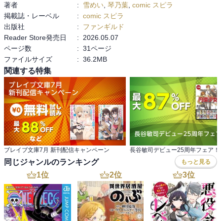
著者
:
雪めい
,
琴乃葉
,
comic スピラ
掲載誌・レーベル
:
comic スピラ
出版社
:
ファンギルド
Reader Store発売日
:
2026.05.07
ページ数
:
31ページ
ファイルサイズ
:
36.2MB
関連する特集
ブレイブ文庫7月 新刊配信キャンペーン
長谷敏司デビュー25周年フェア！
同じジャンルのランキング
もっと見る
1
位
2
位
3
位