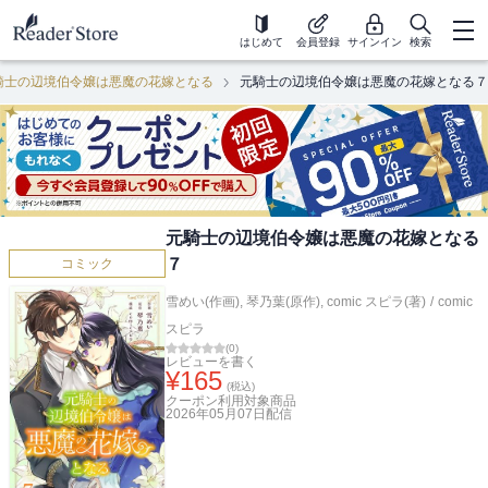
はじめて
会員登録
サインイン
検索
騎士の辺境伯令嬢は悪魔の花嫁となる
元騎士の辺境伯令嬢は悪魔の花嫁となる７
元騎士の辺境伯令嬢は悪魔の花嫁となる
７
コミック
雪めい(作画)
,
琴乃葉(原作)
,
comic スピラ(著)
/
comic
スピラ
(
0
)
レビューを書く
¥
165
(税込)
クーポン利用対象商品
2026年05月07日
配信