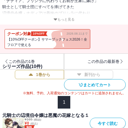
「ナディア、プリシラに代わってお前が王家に嫁げ」
騎士として騎士団にすべてを捧げてきた
辺境伯令嬢・ナディアは義妹のプリシラに代わり
「悪魔」と称される第三王子・イーサンに嫁ぐことに。
もっと見る
でも、噂の王太子は優しく繊細な心を持つ青年で・・・！？
あくまでも三年限定の白い結婚生活を貫くつもりだった二人は次第
クーポン対象
10%OFF
2026.08.11まで
に心を通わせていく。
【10%OFFクーポン】サマーブックフェス2026！全
元騎士の辺境伯令嬢と、強面で勘違いされがちな王太子のすれ違い
フロアで使える
じれきゅんラブ！
この作品の1巻
この作品の最新巻
シリーズ作品(
10
件)
1巻から
新刊から
まとめてカート
※無料、予約、入荷通知のコンテンツはカートに追加されません。
1
元騎士の辺境伯令嬢は悪魔の花嫁となる１
¥
165
(税込)
¥
0
今すぐ読む
(税込)
無料