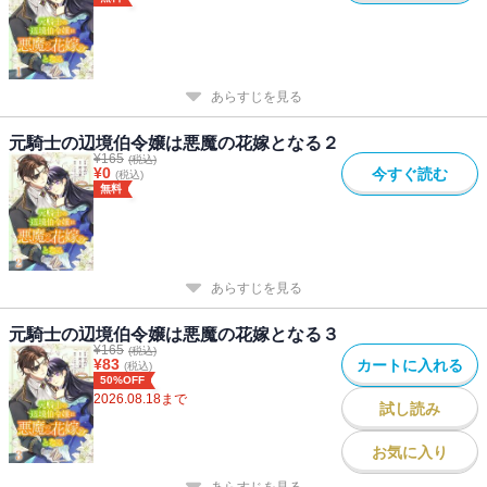
あらすじを見る
元騎士の辺境伯令嬢は悪魔の花嫁となる２
¥
165
(税込)
¥
0
今すぐ読む
(税込)
無料
あらすじを見る
元騎士の辺境伯令嬢は悪魔の花嫁となる３
¥
165
(税込)
¥
83
カートに入れる
(税込)
50%OFF
2026.08.18
まで
試し読み
お気に入り