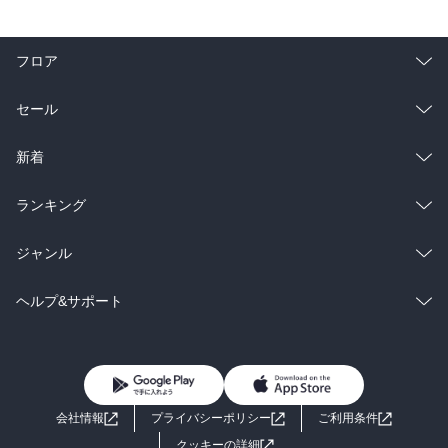
フロア
総合
コミック
セール
ラノベ
小説
総合
コミック
新着
雑誌・グラビア
ビジネス・実用
ラノベ
小説
総合
コミック
ランキング
BL・TL
雑誌・グラビア
ビジネス・実用
ラノベ
小説
総合
コミック
ジャンル
BL・TL
雑誌・グラビア
ビジネス・実用
ラノベ
小説
コミック
男性コミック
ヘルプ&サポート
BL・TL
雑誌・グラビア
ビジネス・実用
女性コミック
コミック誌
初めての方へ
ヘルプ
BL・TL
ライトノベル
男子向けラノベ
よくあるご質問
お問い合わせ
会社情報
プライバシーポリシー
ご利用条件
女子向けラノベ
小説
利用規約
クッキーの詳細