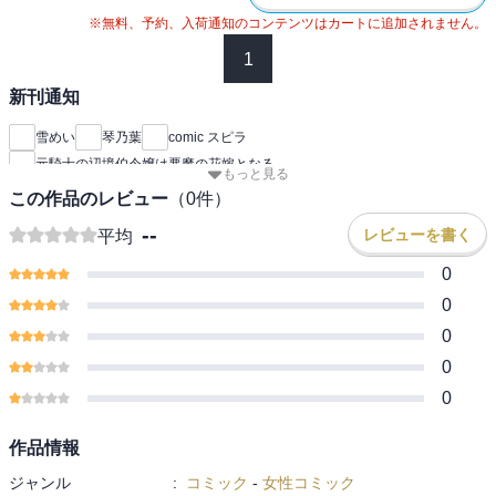
※無料、予約、入荷通知のコンテンツはカートに追加されません。
1
新刊通知
雪めい
琴乃葉
comic スピラ
元騎士の辺境伯令嬢は悪魔の花嫁となる
もっと見る
この作品のレビュー
（
0
件）
--
レビューを書く
平均
0
0
0
0
0
作品情報
ジャンル
:
コミック
-
女性コミック