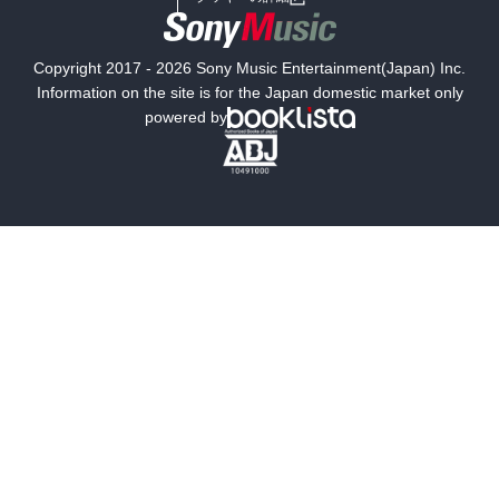
国内小説
海外小説
Copyright 2017 - 2026 Sony Music Entertainment(Japan) Inc.
ミステリー
SF
Information on the site is for the Japan domestic market only
powered by
歴史・時代小説
文学
雑誌
グラビア写真集
ボーイズラブ
ティーンズラブ
人文・思想・歴史
社会・政治・法律
ビジネス・経済
サイエンス・テクノロジー
コンピュータ・情報
くらし・家庭
料理・酒
ファッション・美容・ダイエット