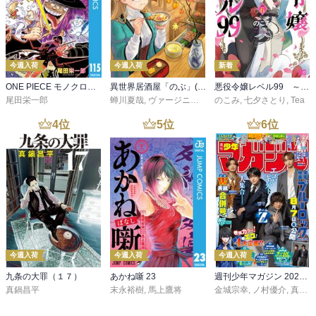
今週入荷
今週入荷
新着
ONE PIECE モノクロ版 115
異世界居酒屋「のぶ」(22)
悪役令嬢レベル99 ～私は裏ボスですが魔王ではありません～ その６
尾田栄一郎
蝉川夏哉
,
ヴァージニア二等兵
のこみ
,
転
,
七夕さとり
,
Tea
4
位
5
位
6
位
今週入荷
今週入荷
今週入荷
九条の大罪（１７）
あかね噺 23
週刊少年マガジン 2026年36・37号[2026年8月5日発売]
真鍋昌平
末永裕樹
,
馬上鷹将
金城宗幸
,
ノ村優介
,
真島ヒロ