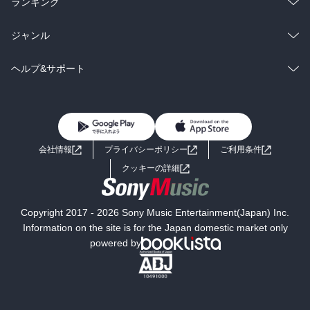
総合
コミック
ランキング
BL・TL
雑誌・グラビア
ビジネス・実用
ラノベ
小説
総合
コミック
ジャンル
BL・TL
雑誌・グラビア
ビジネス・実用
ラノベ
小説
コミック
男性コミック
ヘルプ&サポート
BL・TL
雑誌・グラビア
ビジネス・実用
女性コミック
コミック誌
初めての方へ
ヘルプ
BL・TL
ライトノベル
男子向けラノベ
よくあるご質問
お問い合わせ
会社情報
プライバシーポリシー
ご利用条件
女子向けラノベ
小説
利用規約
クッキーの詳細
国内小説
海外小説
Copyright 2017 - 2026 Sony Music Entertainment(Japan) Inc.
ミステリー
SF
Information on the site is for the Japan domestic market only
powered by
歴史・時代小説
文学
雑誌
グラビア写真集