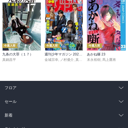
今週入荷
今週入荷
今週入荷
九条の大罪（１７）
週刊少年マガジン 2026年36・37号[2026年8月5日発売]
あかね噺 23
真鍋昌平
金城宗幸
,
ノ村優介
,
真島ヒロ
末永裕樹
,
宮島礼吏
,
馬上鷹将
,
新川直司
,
久
フロア
総合
コミック
セール
ラノベ
小説
総合
コミック
新着
雑誌・グラビア
ビジネス・実用
ラノベ
小説