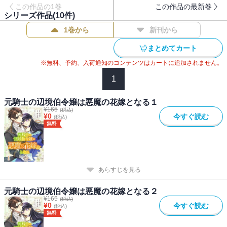
この作品の1巻
この作品の最新巻
シリーズ作品(
10
件)
1巻から
新刊から
まとめてカート
※無料、予約、入荷通知のコンテンツはカートに追加されません。
1
元騎士の辺境伯令嬢は悪魔の花嫁となる１
¥
165
(税込)
¥
0
今すぐ読む
(税込)
無料
あらすじを見る
元騎士の辺境伯令嬢は悪魔の花嫁となる２
¥
165
(税込)
¥
0
今すぐ読む
(税込)
無料