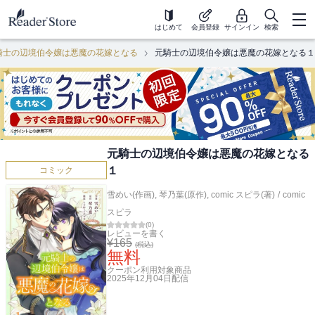
はじめて
会員登録
サインイン
検索
騎士の辺境伯令嬢は悪魔の花嫁となる
元騎士の辺境伯令嬢は悪魔の花嫁となる１
元騎士の辺境伯令嬢は悪魔の花嫁となる
１
コミック
雪めい(作画)
,
琴乃葉(原作)
,
comic スピラ(著)
/
comic
スピラ
(
0
)
レビューを書く
¥
165
(税込)
無料
クーポン利用対象商品
2025年12月04日
配信