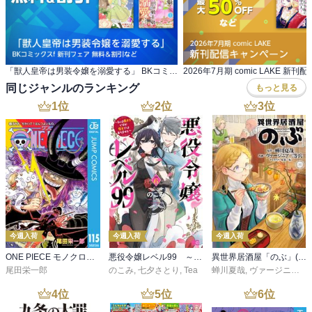
「獣人皇帝は男装令嬢を溺愛する」 BKコミックスf 新刊フェア 無料＆割引など
同じジャンルのランキング
もっと見る
1
位
2
位
3
位
今週入荷
今週入荷
今週入荷
ONE PIECE モノクロ版 115
悪役令嬢レベル99 ～私は裏ボスですが魔王ではありません～ その６
異世界居酒屋「のぶ」(22)
尾田栄一郎
のこみ
,
七夕さとり
,
Tea
蝉川夏哉
,
ヴァージニア二等兵
4
位
5
位
6
位