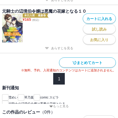
あらすじを見る
元騎士の辺境伯令嬢は悪魔の花嫁となる１０
本日入荷
最新巻
カートに入れる
¥
165
(税込)
試し読み
お気に入り
あらすじを見る
まとめてカート
※無料、予約、入荷通知のコンテンツはカートに追加されません。
1
新刊通知
雪めい
琴乃葉
comic スピラ
元騎士の辺境伯令嬢は悪魔の花嫁となる
もっと見る
この作品のレビュー
（
0
件）