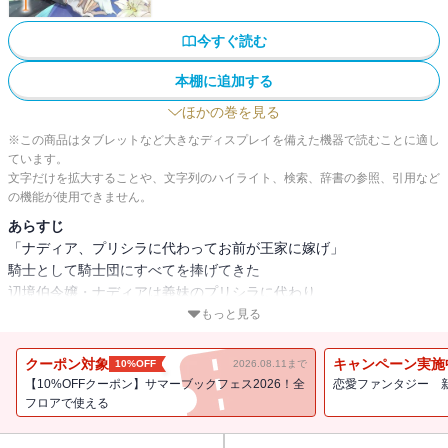
今すぐ読む
本棚に追加する
ほかの巻を見る
※この商品はタブレットなど大きなディスプレイを備えた機器で読むことに適し
ています。
文字だけを拡大することや、文字列のハイライト、検索、辞書の参照、引用など
の機能が使用できません。
あらすじ
「ナディア、プリシラに代わってお前が王家に嫁げ」
騎士として騎士団にすべてを捧げてきた
辺境伯令嬢・ナディアは義妹のプリシラに代わり
「悪魔」と称される第三王子・イーサンに嫁ぐことに。
もっと見る
でも、噂の王太子は優しく繊細な心を持つ青年で・・・！？
あくまでも三年限定の白い結婚生活を貫くつもりだった二人は次第
クーポン対象
キャンペーン実施
10%OFF
2026.08.11まで
に心を通わせていく。
【10%OFFクーポン】サマーブックフェス2026！全
恋愛ファンタジー 
元騎士の辺境伯令嬢と、強面で勘違いされがちな王太子のすれ違い
フロアで使える
じれきゅんラブ！