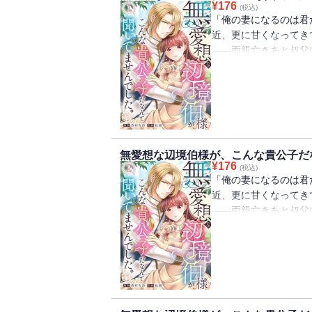
¥
176
(税込)
「俺の妻になるのは君
近、更に甘くなってき
――両親亡きあと叔父
ありながら使用人同然
じられる。嫁ぎ先は悪
ウスだった。社交界で
った令嬢たちは皆逃げ
スは噂とは異なる、領
ありまして・・・フェ
無愛想な辺境伯様が、こんな貴公子だな
合うアデル。誠実で素
¥
176
(税込)
ウスの意外な一面も垣
「俺の妻になるのは君
近、更に甘くなってき
――両親亡きあと叔父
ありながら使用人同然
じられる。嫁ぎ先は悪
ウスだった。社交界で
った令嬢たちは皆逃げ
スは噂とは異なる、領
ありまして・・・フェ