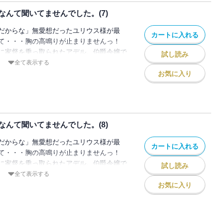
イウォールの秘密を知り、【試練】と向き
んて聞いてませんでした。(7)
直なアデルが徐々に認められ、そしてユリ
間見えていく。
だからな」無愛想だったユリウス様が最
カートに入れる
て・・・胸の高鳴りが止まりませんっ！
に家督を乗っ取られたアデル。伯爵令嬢で
試し読み
の扱いを受け、挙句の果てに政略結婚を命
全て表示する
名高いフェイウォール辺境伯の当主・ユリ
お気に入り
は冷酷と有名で、これまで婚約者候補とな
出しているらしく・・・でも実際のユリウ
民に慕われた領主だった。ただある事情が
イウォールの秘密を知り、【試練】と向き
んて聞いてませんでした。(8)
直なアデルが徐々に認められ、そしてユリ
間見えていく。
だからな」無愛想だったユリウス様が最
カートに入れる
て・・・胸の高鳴りが止まりませんっ！
に家督を乗っ取られたアデル。伯爵令嬢で
試し読み
の扱いを受け、挙句の果てに政略結婚を命
全て表示する
名高いフェイウォール辺境伯の当主・ユリ
お気に入り
は冷酷と有名で、これまで婚約者候補とな
出しているらしく・・・でも実際のユリウ
民に慕われた領主だった。ただある事情が