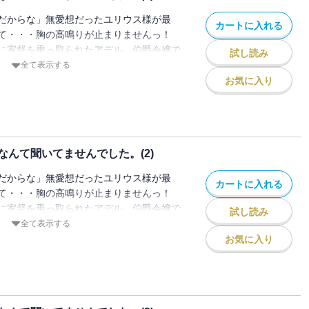
だからな」無愛想だったユリウス様が最
カートに入れる
て・・・胸の高鳴りが止まりませんっ！
に家督を乗っ取られたアデル。伯爵令嬢で
試し読み
の扱いを受け、挙句の果てに政略結婚を命
全て表示する
名高いフェイウォール辺境伯の当主・ユリ
お気に入り
は冷酷と有名で、これまで婚約者候補とな
出しているらしく・・・でも実際のユリウ
民に慕われた領主だった。ただある事情が
イウォールの秘密を知り、【試練】と向き
んて聞いてませんでした。(2)
直なアデルが徐々に認められ、そしてユリ
間見えていく。
だからな」無愛想だったユリウス様が最
カートに入れる
て・・・胸の高鳴りが止まりませんっ！
に家督を乗っ取られたアデル。伯爵令嬢で
試し読み
の扱いを受け、挙句の果てに政略結婚を命
全て表示する
名高いフェイウォール辺境伯の当主・ユリ
お気に入り
は冷酷と有名で、これまで婚約者候補とな
出しているらしく・・・でも実際のユリウ
民に慕われた領主だった。ただある事情が
イウォールの秘密を知り、【試練】と向き