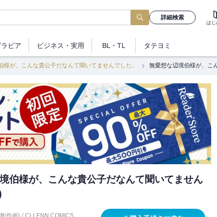
詳細検索
はじ
グラビア
ビジネス
・実用
BL・TL
タテヨミ
伯様が、こんな貴公子だなんて聞いてませんでした。
無愛想な辺境伯様が、こん
境伯様が、こんな貴公子だなんて聞いてません
)
狸(作画)
/
CLLENN COMICS