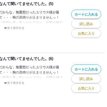
んて聞いてませんでした。(5)
直なアデルが徐々に認められ、そしてユリ
間見えていく。
だからな」無愛想だったユリウス様が最
カートに入れる
て・・・胸の高鳴りが止まりませんっ！
に家督を乗っ取られたアデル。伯爵令嬢で
試し読み
の扱いを受け、挙句の果てに政略結婚を命
全て表示する
名高いフェイウォール辺境伯の当主・ユリ
お気に入り
は冷酷と有名で、これまで婚約者候補とな
出しているらしく・・・でも実際のユリウ
民に慕われた領主だった。ただある事情が
イウォールの秘密を知り、【試練】と向き
んて聞いてませんでした。(6)
直なアデルが徐々に認められ、そしてユリ
間見えていく。
だからな」無愛想だったユリウス様が最
カートに入れる
て・・・胸の高鳴りが止まりませんっ！
に家督を乗っ取られたアデル。伯爵令嬢で
試し読み
の扱いを受け、挙句の果てに政略結婚を命
全て表示する
名高いフェイウォール辺境伯の当主・ユリ
お気に入り
は冷酷と有名で、これまで婚約者候補とな
出しているらしく・・・でも実際のユリウ
民に慕われた領主だった。ただある事情が