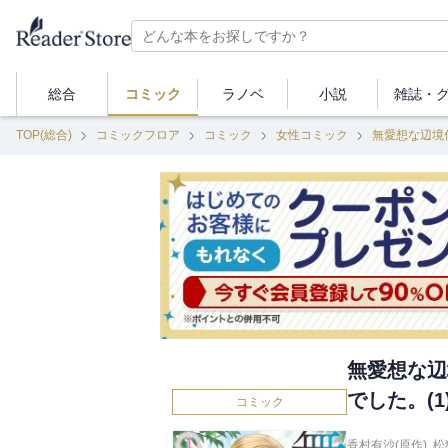
総合
コミック
ラノベ
小説
雑誌・
TOP(総合)
コミックフロア
コミック
女性コミック
無愛想な辺境
無愛想な辺
でした。(1
コミック
香村有沙(原作)
,
松