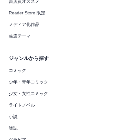
書店員オススメ
Reader Store 限定
メディア化作品
厳選テーマ
ジャンルから探す
コミック
少年・青年コミック
少女・女性コミック
ライトノベル
小説
雑誌
グラビア