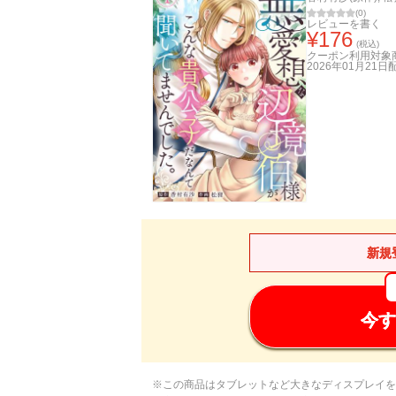
(
0
)
レビューを書く
¥
176
(税込)
クーポン利用対象
2026年01月21日
新規
今す
※この商品はタブレットなど大きなディスプレイを