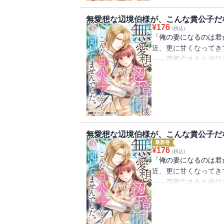
ありまして・・・フェ
無愛想な辺境伯様が、こんな貴公子だな
合うアデル。誠実で素
¥
176
(税込)
ウスの意外な一面も垣
「俺の妻になるのは君
近、更に甘くなってき
――両親亡きあと叔父
ありながら使用人同然
じられる。嫁ぎ先は悪
ウスだった。社交界で
った令嬢たちは皆逃げ
スは噂とは異なる、領
ありまして・・・フェ
無愛想な辺境伯様が、こんな貴公子だな
合うアデル。誠実で素
最新巻
ウスの意外な一面も垣
¥
176
(税込)
「俺の妻になるのは君
近、更に甘くなってき
――両親亡きあと叔父
ありながら使用人同然
じられる。嫁ぎ先は悪
ウスだった。社交界で