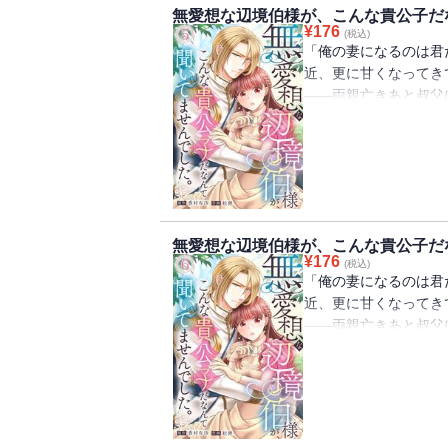
無愛想な辺境伯様が、こんな貴公子だな
合うアデル。誠実で素
¥
176
(税込)
ウスの意外な一面も垣
「俺の妻になるのは君
近、更に甘くなってき
――両親亡きあと叔父
ありながら使用人同然
じられる。嫁ぎ先は悪
ウスだった。社交界で
った令嬢たちは皆逃げ
スは噂とは異なる、領
ありまして・・・フェ
無愛想な辺境伯様が、こんな貴公子だな
合うアデル。誠実で素
¥
176
(税込)
ウスの意外な一面も垣
「俺の妻になるのは君
近、更に甘くなってき
――両親亡きあと叔父
ありながら使用人同然
じられる。嫁ぎ先は悪
ウスだった。社交界で
った令嬢たちは皆逃げ
スは噂とは異なる、領