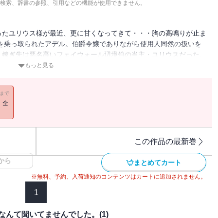
検索、辞書の参照、引用などの機能が使用できません。
ったユリウス様が最近、更に甘くなってきて・・・胸の高鳴りが止ま
を乗っ取られたアデル。伯爵令嬢でありながら使用人同然の扱いを
。嫁ぎ先は悪名高いフェイウォール辺境伯の当主・ユリウスだった。
候補となった令嬢たちは皆逃げ出しているらしく・・・でも実際のユ
もっと見る
主だった。ただある事情がありまして・・・フェイウォールの秘密を
素直なアデルが徐々に認められ、そしてユリウスの意外な一面も垣間
11まで
！全
この作品の最新巻
から
まとめてカート
※無料、予約、入荷通知のコンテンツはカートに追加されません。
1
んて聞いてませんでした。(1)