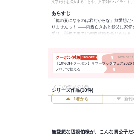
文字だけを拡大することや、文字列のハイライト、
あらすじ
「俺の妻になるのは君だからな」無愛想だ
りませんっ！ ――両親亡きあと叔父に家督
受け、挙句の果てに政略結婚を命じられる
社交界では冷酷と有名で、これまで婚約者
リウスは噂とは異なる、領民に慕われた領
知り、【試練】と向き合うアデル。誠実で
クーポン対象
10%OFF
2026.08.
見えていく。
【10%OFFクーポン】サマーブックフェス2026
フロアで使える
この作品の1巻
シリーズ作品(
10
件)
1巻から
新刊
無愛想な辺境伯様が、こんな貴公子だな