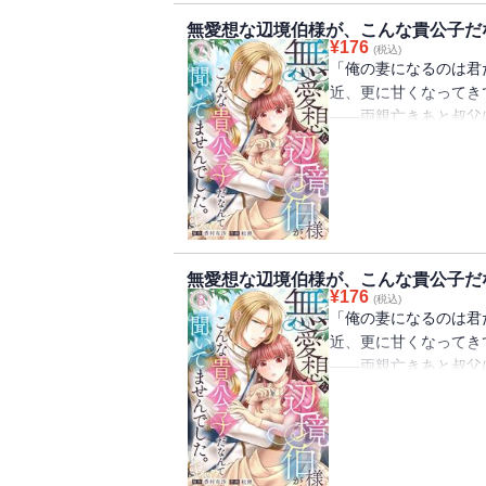
ありまして・・・フェ
無愛想な辺境伯様が、こんな貴公子だな
合うアデル。誠実で素
¥
176
(税込)
ウスの意外な一面も垣
「俺の妻になるのは君
近、更に甘くなってき
――両親亡きあと叔父
ありながら使用人同然
じられる。嫁ぎ先は悪
ウスだった。社交界で
った令嬢たちは皆逃げ
スは噂とは異なる、領
ありまして・・・フェ
無愛想な辺境伯様が、こんな貴公子だな
合うアデル。誠実で素
¥
176
(税込)
ウスの意外な一面も垣
「俺の妻になるのは君
近、更に甘くなってき
――両親亡きあと叔父
ありながら使用人同然
じられる。嫁ぎ先は悪
ウスだった。社交界で
った令嬢たちは皆逃げ
スは噂とは異なる、領