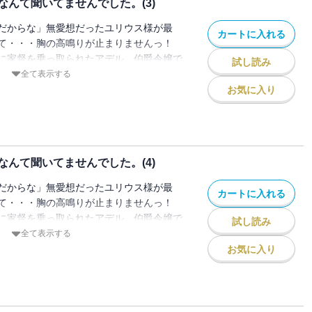
んて聞いてませんでした。(3)
直なアデルが徐々に認められ、そしてユリ
間見えていく。
だからな」無愛想だったユリウス様が最
カートに入れる
て・・・胸の高鳴りが止まりませんっ！
に家督を乗っ取られたアデル。伯爵令嬢で
試し読み
の扱いを受け、挙句の果てに政略結婚を命
全て表示する
名高いフェイウォール辺境伯の当主・ユリ
お気に入り
は冷酷と有名で、これまで婚約者候補とな
出しているらしく・・・でも実際のユリウ
民に慕われた領主だった。ただある事情が
イウォールの秘密を知り、【試練】と向き
んて聞いてませんでした。(4)
直なアデルが徐々に認められ、そしてユリ
間見えていく。
だからな」無愛想だったユリウス様が最
カートに入れる
て・・・胸の高鳴りが止まりませんっ！
に家督を乗っ取られたアデル。伯爵令嬢で
試し読み
の扱いを受け、挙句の果てに政略結婚を命
全て表示する
名高いフェイウォール辺境伯の当主・ユリ
お気に入り
は冷酷と有名で、これまで婚約者候補とな
出しているらしく・・・でも実際のユリウ
民に慕われた領主だった。ただある事情が
イウォールの秘密を知り、【試練】と向き