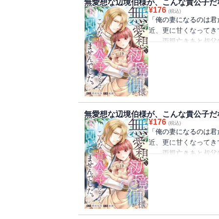
無愛想な辺境伯様が、こんな貴公子だな
合うアデル。誠実で素
¥
176
(税込)
ウスの意外な一面も垣
「俺の妻になるのは君
近、更に甘くなってき
――両親亡きあと叔父
ありながら使用人同然
じられる。嫁ぎ先は悪
ウスだった。社交界で
った令嬢たちは皆逃げ
スは噂とは異なる、領
ありまして・・・フェ
無愛想な辺境伯様が、こんな貴公子だな
合うアデル。誠実で素
¥
176
(税込)
ウスの意外な一面も垣
「俺の妻になるのは君
近、更に甘くなってき
――両親亡きあと叔父
ありながら使用人同然
じられる。嫁ぎ先は悪
ウスだった。社交界で
った令嬢たちは皆逃げ
スは噂とは異なる、領
ありまして・・・フェ