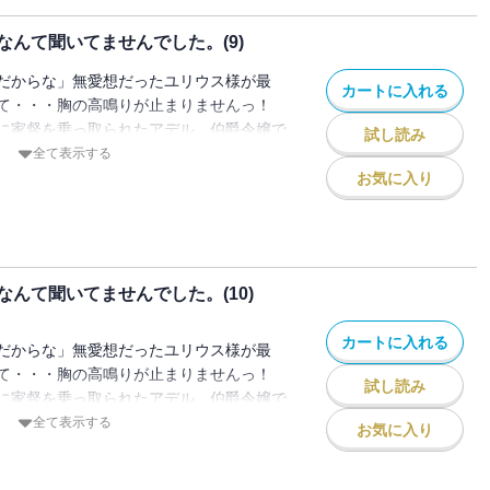
イウォールの秘密を知り、【試練】と向き
んて聞いてませんでした。(9)
直なアデルが徐々に認められ、そしてユリ
間見えていく。
だからな」無愛想だったユリウス様が最
カートに入れる
て・・・胸の高鳴りが止まりませんっ！
に家督を乗っ取られたアデル。伯爵令嬢で
試し読み
の扱いを受け、挙句の果てに政略結婚を命
全て表示する
名高いフェイウォール辺境伯の当主・ユリ
お気に入り
は冷酷と有名で、これまで婚約者候補とな
出しているらしく・・・でも実際のユリウ
民に慕われた領主だった。ただある事情が
イウォールの秘密を知り、【試練】と向き
んて聞いてませんでした。(10)
直なアデルが徐々に認められ、そしてユリ
間見えていく。
カートに入れる
だからな」無愛想だったユリウス様が最
て・・・胸の高鳴りが止まりませんっ！
試し読み
に家督を乗っ取られたアデル。伯爵令嬢で
の扱いを受け、挙句の果てに政略結婚を命
全て表示する
お気に入り
名高いフェイウォール辺境伯の当主・ユリ
は冷酷と有名で、これまで婚約者候補とな