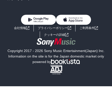
BL・TL
雑誌・グラビア
ビジネス・実用
女性コミック
コミック誌
初めての方へ
ヘルプ
BL・TL
ライトノベル
男子向けラノベ
よくあるご質問
お問い合わせ
会社情報
プライバシーポリシー
ご利用条件
女子向けラノベ
小説
利用規約
クッキーの詳細
国内小説
海外小説
Copyright 2017 - 2026 Sony Music Entertainment(Japan) Inc.
ミステリー
SF
Information on the site is for the Japan domestic market only
powered by
歴史・時代小説
文学
雑誌
グラビア写真集
ボーイズラブ
ティーンズラブ
人文・思想・歴史
社会・政治・法律