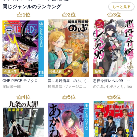
同じジャンルのランキング
もっと見る
1
位
2
位
3
位
今週入荷
今週入荷
新着
ONE PIECE モノクロ版 115
異世界居酒屋「のぶ」(22)
悪役令嬢レベル99 ～私は裏ボスですが魔王ではありません～ その６
尾田栄一郎
蝉川夏哉
,
ヴァージニア二等兵
のこみ
,
転
,
七夕さとり
,
Tea
4
位
5
位
6
位