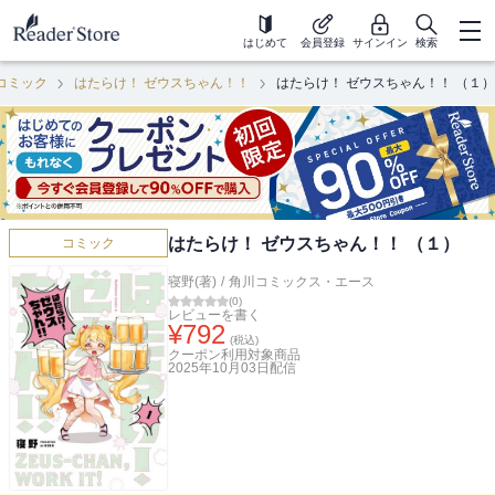
はじめて
会員登録
サインイン
検索
コミック
はたらけ！ ゼウスちゃん！！
はたらけ！ ゼウスちゃん！！ （１）
はたらけ！ ゼウスちゃん！！ （１）
コミック
寝野(著)
/
角川コミックス・エース
(
0
)
レビューを書く
¥
792
(税込)
クーポン利用対象商品
2025年10月03日
配信