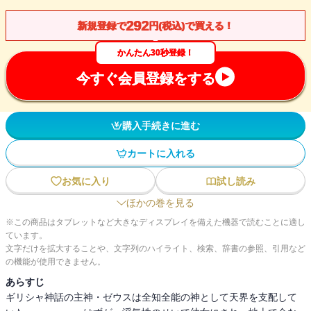
292
新規登録で
円(税込)で買える！
かんたん30秒登録！
今すぐ会員登録をする
購入手続きに進む
カートに入れる
お気に入り
試し読み
ほかの巻を見る
※この商品はタブレットなど大きなディスプレイを備えた機器で読むことに適し
ています。
文字だけを拡大することや、文字列のハイライト、検索、辞書の参照、引用など
の機能が使用できません。
あらすじ
ギリシャ神話の主神・ゼウスは全知全能の神として天界を支配して