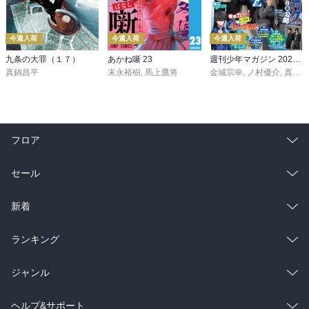
今週入荷
今週入荷
今週入荷
九条の大罪（１７）
あかね噺 23
週刊少年マガジン 2026年36・37号[2026年8月5日発売]
真鍋昌平
末永裕樹
,
馬上鷹将
金城宗幸
,
ノ村優介
,
真島ヒロ
フロア
総合
コミック
セール
ラノベ
小説
総合
コミック
新着
雑誌・グラビア
ビジネス・実用
ラノベ
小説
総合
コミック
ランキング
BL・TL
雑誌・グラビア
ビジネス・実用
ラノベ
小説
総合
コミック
ジャンル
BL・TL
雑誌・グラビア
ビジネス・実用
ラノベ
小説
コミック
男性コミック
ヘルプ&サポート