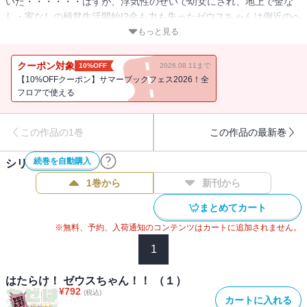
いた・・・・・・はずが、浮気性のせいで幼女にされ、地上で金な
し・家なしの極貧生活開始!?金も力も失ったゼウスちゃんは側近のヘ
ルメスにバイトを紹介されることに。しかし自信だけはたっぷりな
もっと見る
ゼウスちゃんが、無事にこなせるはずもなく!?応援せずにはいられな
い!! 残念ヒロインによる「かわいそうだけどかわいすぎる」権威失墜
クーポン対象
10%OFF
2026.08.11まで
コメディ！！
【10%OFFクーポン】サマーブックフェス2026！全
フロアで使える
この作品の1巻
この作品の最新巻
続巻を自動購入
シリーズ作品(
2
件)
1巻から
新刊から
まとめてカート
※無料、予約、入荷通知のコンテンツはカートに追加されません。
1
はたらけ！ ゼウスちゃん！！ （１）
¥
792
(税込)
カートに入れる