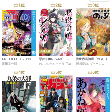
1
位
2
位
3
位
今週入荷
今週入荷
今週入荷
ONE PIECE モノクロ版 115
悪役令嬢レベル99 ～私は裏ボスですが魔王ではありません～ その６
異世界居酒屋「のぶ」(22)
尾田栄一郎
のこみ
,
七夕さとり
,
Tea
蝉川夏哉
,
ヴァージニア二等兵
4
位
5
位
6
位