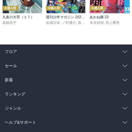
今週入荷
今週入荷
今週入荷
九条の大罪（１７）
週刊少年マガジン 2026年36・37号[2026年8月5日発売]
あかね噺 23
真鍋昌平
金城宗幸
,
ノ村優介
,
真島ヒロ
末永裕樹
,
宮島礼吏
,
馬上鷹将
,
新川直司
,
久
フロア
総合
コミック
セール
ラノベ
小説
総合
コミック
新着
雑誌・グラビア
ビジネス・実用
ラノベ
小説
総合
コミック
ランキング
BL・TL
雑誌・グラビア
ビジネス・実用
ラノベ
小説
総合
コミック
ジャンル
BL・TL
雑誌・グラビア
ビジネス・実用
ラノベ
小説
コミック
男性コミック
ヘルプ&サポート