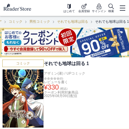
はじめて
会員登録
サインイン
検索
ア
コミック
男性コミック
それでも地球は回る
それでも地球は回る 1
それでも地球は回る 1
コミック
アザミン(著)
/
UPコミック
(
0
)
レビューを書く
¥
330
(税込)
クーポン利用対象商品
2025年08月09日
配信