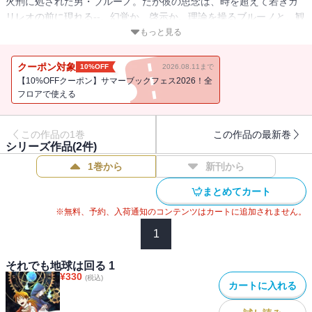
火刑に処された男・ブルーノ。だが彼の思念は、時を超えて若きガ
リレオの前に現れる--。幻覚か、啓示か。理論を操るブルーノと、観
測に挑むガリレオ。中世の「常識」を打ち破るべく、二人の知が交
もっと見る
錯する！科学は罪か、信仰か、それとも真理か--。地動説の闘いを描
く、緊迫の歴史科学ドラマ、連載中！
クーポン対象
10%OFF
2026.08.11まで
【10%OFFクーポン】サマーブックフェス2026！全
フロアで使える
この作品の1巻
この作品の最新巻
シリーズ作品(
2
件)
1巻から
新刊から
まとめてカート
※無料、予約、入荷通知のコンテンツはカートに追加されません。
1
それでも地球は回る 1
¥
330
(税込)
カートに入れる