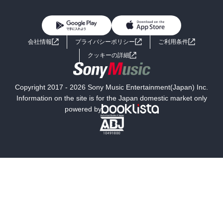
BL・TL
雑誌・グラビア
ビジネス・実用
女性コミック
コミック誌
初めての方へ
ヘルプ
BL・TL
ライトノベル
男子向けラノベ
よくあるご質問
お問い合わせ
会社情報
プライバシーポリシー
ご利用条件
女子向けラノベ
小説
利用規約
クッキーの詳細
国内小説
海外小説
Copyright 2017 - 2026 Sony Music Entertainment(Japan) Inc.
ミステリー
SF
Information on the site is for the Japan domestic market only
powered by
歴史・時代小説
文学
雑誌
グラビア写真集
ボーイズラブ
ティーンズラブ
人文・思想・歴史
社会・政治・法律
ビジネス・経済
サイエンス・テクノロジー