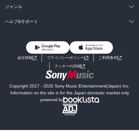
BL・TL
雑誌・グラビア
ビジネス・実用
ラノベ
小説
総合
コミック
ジャンル
BL・TL
雑誌・グラビア
ビジネス・実用
ラノベ
小説
コミック
男性コミック
ヘルプ&サポート
BL・TL
雑誌・グラビア
ビジネス・実用
女性コミック
コミック誌
初めての方へ
ヘルプ
BL・TL
ライトノベル
男子向けラノベ
よくあるご質問
お問い合わせ
会社情報
プライバシーポリシー
ご利用条件
女子向けラノベ
小説
利用規約
クッキーの詳細
国内小説
海外小説
Copyright 2017 - 2026 Sony Music Entertainment(Japan) Inc.
ミステリー
SF
Information on the site is for the Japan domestic market only
powered by
歴史・時代小説
文学
雑誌
グラビア写真集
ボーイズラブ
ティーンズラブ