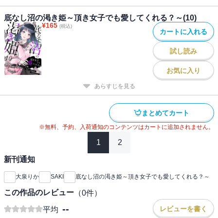
底なし沼の渇き姫～頂き女子でも愛してくれる？～(10)
¥
165
(税込)
カートに入れる
試し読み
お気に入り
あらすじを見る
まとめてカート
※無料、予約、入荷通知のコンテンツはカートに追加されません。
1
2
新刊通知
大泉りか
SAKI
底なし沼の渇き姫～頂き女子でも愛してくれる？～
この作品のレビュー
（
0
件）
--
レビューを書く
平均