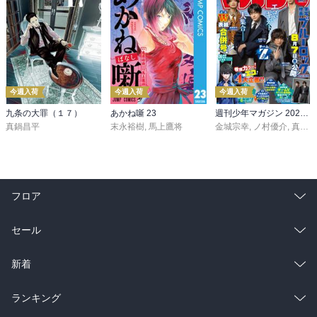
今週入荷
今週入荷
今週入荷
九条の大罪（１７）
あかね噺 23
週刊少年マガジン 2026年36・37号[2026年8月5日発売]
真鍋昌平
末永裕樹
,
馬上鷹将
金城宗幸
,
ノ村優介
,
真島ヒロ
フロア
総合
コミック
セール
ラノベ
小説
総合
コミック
新着
雑誌・グラビア
ビジネス・実用
ラノベ
小説
総合
コミック
ランキング