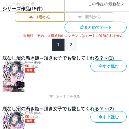
この作品の1巻
この作品の最新巻
シリーズ作品(
15
件)
1巻から
新刊から
まとめてカート
※無料、予約、入荷通知のコンテンツはカートに追加されません。
1
2
底なし沼の渇き姫～頂き女子でも愛してくれる？～(1)
¥
165
(税込)
¥
0
今すぐ読む
(税込)
無料
あらすじを見る
底なし沼の渇き姫～頂き女子でも愛してくれる？～(2)
¥
165
(税込)
¥
0
今すぐ読む
(税込)
無料