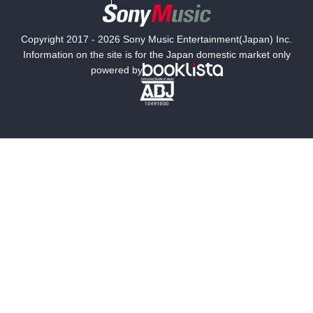
国内小説
海外小説
Copyright 2017 - 2026 Sony Music Entertainment(Japan) Inc.
ミステリー
SF
Information on the site is for the Japan domestic market only
powered by
歴史・時代小説
文学
雑誌
グラビア写真集
ボーイズラブ
ティーンズラブ
人文・思想・歴史
社会・政治・法律
ビジネス・経済
サイエンス・テクノロジー
コンピュータ・情報
くらし・家庭
料理・酒
ファッション・美容・ダイエット
ホビー&カルチャー
スポーツ・アウトドア