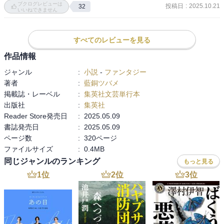
ブクログレビューは
持つ初代服部半蔵の主従が江戸の町で様々な怪異に出逢っていくと
投稿日
:
2025.10.21
32
ひたすら耐え忍びやり過ごす朝右衛門と明るく懐に飛び込む半蔵の
いいねできません
いう伝奇小説となっております

対照的なキャラも良い。

なるほど〜、物語全体を覆うおどろおどろしい雰囲気の中、生と死
すべてのレビューを見る
終盤は朝右衛門が唯一遠ざけ生かしている同門の親友·紺太夫との運
の狭間で生きるふたりの物語を通して、生きることと死ぬことは一
命が描かれ、目が離せない。　

作品情報
体なんなのかと言うことを問いかける！なんてつもりは一切なくエ
幕末の歴史上の人物も登場し、より興味深い。

ンタメとして楽しんでほしいみたいw

ジャンル
:
小説
-
ファンタジー
著者
:
藍銅ツバメ
ふたりの結末がどうなるのかと思いきや、新しいキャラクターも現
作者の藍銅ツバメさんはゲームや法話が大好きでそんなところから
掲載誌・レーベル
:
集英社文芸単行本
れて賑やかになる。

もインスピレーションを得ているそう

出版社
:
集英社
悲しい結末にはならないようにと願いつつ読んだが、意外にも晴れ
また、宮部みゆきさんや京極夏彦さんもよく読んでいるとのこと
Reader Store発売日
:
2025.05.09
やかな希望もあり、ほっとした。
で、おーなんか第三世代登場か？って感じやな

書誌発売日
:
2025.05.09
ページ数
:
320ページ
文体が非常に伝奇小説向けというか、雰囲気があるのに、キャラ重
ファイルサイズ
:
0.4MB
視のライトノベル感も合わせ持つという不思議な仕上がりになって
同じジャンルのランキング
もっと見る
いて、新たな伝奇小説の担い手としてちょっと注目したい作家さん
1
位
2
位
3
位
ですが…もっと、どんどん書かないと置いてかれてしまうで！