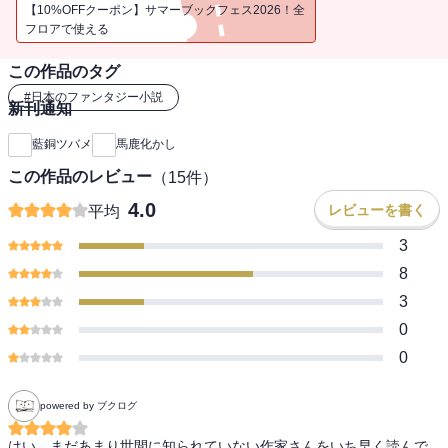
とができるという。しかも、余人からは記憶に残らない顔に見える
【10%OFFクーポン】サマーブックフェス2026！全
反面、朝右衛門からは半獣に見えていた。屋敷に転がり込んできた
フロアで使える
半蔵は、300年前から彼を知っていると言うが・・・・・・。安倍晴
この作品のタグ
明の子孫、沖田総司、土方歳三、吉田松陰など幕末の激動を生きる
ものたちとの交流、死神との対決の末、朝右衛門がつかんだものと
#
日本のファンタジー小説
新刊通知
は――。幕末怪異ファンタジー。
藍銅ツバメ
馬鹿化かし
【著者プロフィール】らんどう・つばめ 1995年生まれ。徳島大学総
この作品のレビュー
（
15
件）
合科学部人間文化学科卒業。2020年、「めめ」でゲンロンＳＦ新人
賞優秀賞受賞。2021年、『鯉姫婚姻譚』で日本ファンタジーノベル
4.0
レビューを書く
平均
大賞2021大賞を受賞し、デビュー。本作が二作目となる。
3
8
3
0
0
powered by ブクログ
はい、まだあまり世間に知られていない作家さんをいち早く読んで