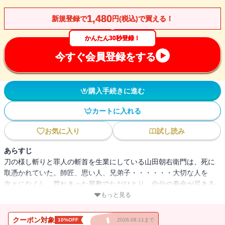
1,480
新規登録で
円(税込)で買える！
かんたん30秒登録！
今すぐ会員登録をする
購入手続きに進む
カートに入れる
お気に入り
試し読み
あらすじ
刀の様し斬りと罪人の斬首を生業にしている山田朝右衛門は、死に
取憑かれていた。師匠、思い人、兄弟子・・・・・・大切な人を
次々になくし、荒れきった屋敷でただひとり、自分の寿命が尽きる
のを待ち、お役目だけの日々。そんな無聊の中、あり得ないこと
もっと見る
に、ひとりの罪人の斬首をし損ねてしまう。服部半蔵を名乗り、身
軽に逃げ去ったその男は不老不死で、斬られた首さえ再生させるこ
クーポン対象
10%OFF
2026.08.11まで