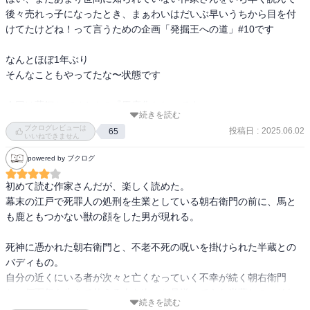
後々売れっ子になったとき、まぁわいはだいぶ早いうちから目を付
けてたけどね！って言うための企画「発掘王への道」#10です

なんとほぼ1年ぶり

そんなこともやってたな〜状態です

今回は藍銅ツバメさんの『馬鹿化かし』です

続きを読む
まずは藍銅ツバメさんのプロフィールから

ブクログレビューは
投稿日
:
2025.06.02
65
いいねできません
1995年生まれ。徳島大学総合科学部人間文化学科卒業。

powered by ブクログ
ゲンロン大森望SF創作講座第4期を受講し、2020年に「めめ」で第4
初めて読む作家さんだが、楽しく読めた。　

回ゲンロンSF新人賞優秀賞を受賞。

幕末の江戸で死罪人の処刑を生業としている朝右衛門の前に、馬と
も鹿ともつかない獣の顔をした男が現れる。

2021年に「鯉姫婚姻譚」で日本ファンタジーノベル大賞2021大賞を
受賞。翌2022年に『鯉姫婚姻譚』を刊行し単行本デビューする。
死神に憑かれた朝右衛門と、不老不死の呪いを掛けられた半蔵との
（ウィキペディアより）

バディもの。

自分の近くにいる者が次々と亡くなっていく不幸が続く朝右衛門
本作『馬鹿化かし』は幕末を舞台に、死神に憑かれた首斬人の山田
と、何百年も生きて仕える人を次々と見送ってきた半蔵との、それ
朝右衛門と不老不死となり三百年生きる馬とも鹿ともつかない顔を
続きを読む
ぞれの孤独と生き方や人との交流の仕方が描かれる。
