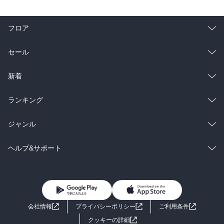
フロア
総合
コミック
セール
ラノベ
小説
総合
コミック
新着
雑誌・グラビア
ビジネス・実用
ラノベ
小説
総合
コミック
ランキング
BL・TL
雑誌・グラビア
ビジネス・実用
ラノベ
小説
総合
コミック
ジャンル
BL・TL
雑誌・グラビア
ビジネス・実用
ラノベ
小説
コミック
男性コミック
ヘルプ&サポート
BL・TL
雑誌・グラビア
ビジネス・実用
女性コミック
コミック誌
初めての方へ
ヘルプ
BL・TL
ライトノベル
男子向けラノベ
よくあるご質問
お問い合わせ
会社情報
プライバシーポリシー
ご利用条件
女子向けラノベ
小説
利用規約
クッキーの詳細