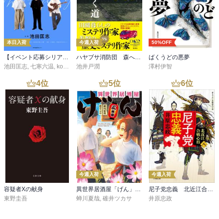
本日入荷
今週入荷
50%OFF
【イベント応募シリアルコード付】池田匡志出演・オーディオフォトブック「あの日」SPECIAL EDITION（音声／動画付）
ハヤブサ消防団 森へつづく道
ばくうどの悪夢
池田匡志
,
七寒六温
,
konoko58
池井戸潤
,
村崎キコ
澤村伊智
4
位
5
位
6
位
今週入荷
今週入荷
容疑者Xの献身
異世界居酒屋「げん」三杯目
尼子党忠義 北近江合戦心得〈八〉
東野圭吾
蝉川夏哉
,
碓井ツカサ
井原忠政