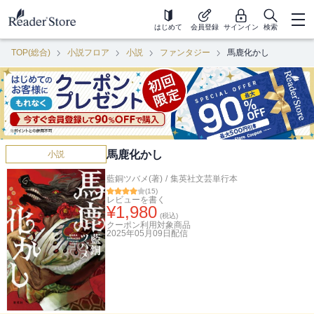
はじめて
会員登録
サインイン
検索
TOP(総合)
小説フロア
小説
ファンタジー
馬鹿化かし
馬鹿化かし
小説
藍銅ツバメ(著)
/
集英社文芸単行本
(
15
)
レビューを書く
¥
1,980
(税込)
クーポン利用対象商品
2025年05月09日
配信