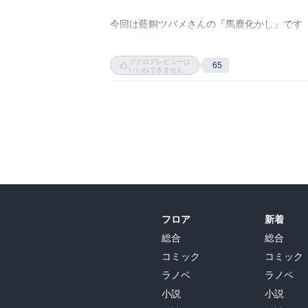
今回は藍銅ツバメさんの『馬鹿化かし』です

まずは藍銅ツバメさんのプロフィールから

ブクログレビューは
65
1995年生まれ。徳島大学総合科学部人間文化
いいねできません
ゲンロン大森望SF創作講座第4期を受講し、2
2021年に「鯉姫婚姻譚」で日本ファンタジー
行本デビューする。（ウィキペディアより）

本作『馬鹿化かし』は幕末を舞台に、死神に
鹿ともつかない顔を持つ初代服部半蔵の主従
ます

フロア
新着
なるほど〜、物語全体を覆うおどろおどろし
総合
総合
ことと死ぬことは一体なんなのかと言うこと
コミック
コミック
いみたいw

ラノベ
ラノベ
小説
小説
作者の藍銅ツバメさんはゲームや法話が大好き