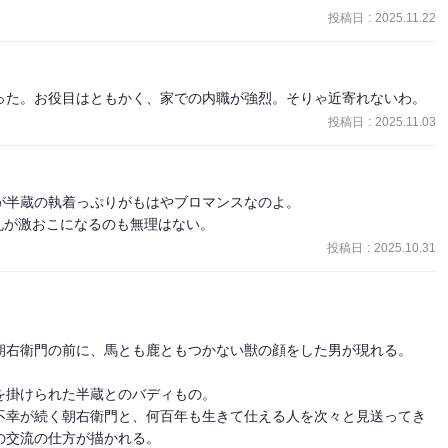
投稿日
:
2025.11.22
った。お役目はともかく、家での内職が強烈。そりゃ近寄れないわ。
投稿日
:
2025.11.03
半蔵の執着っぷりがもはやブロマンスなのよ。

柴丸が激おこになるのも無理はない。
投稿日
:
2025.10.31
朝右衛門の前に、馬とも鹿ともつかない獣の顔をした男が現れる。

掛けられた半蔵とのバディもの。

不幸が続く朝右衛門と、何百年も生きて仕える人を次々と見送ってき
交流の仕方が描かれる。
