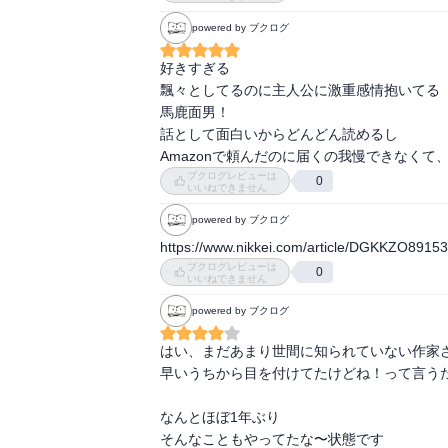
powered by ブクログ
好きすぎる

飄々としてるのに主人公に激重感情抱いてる

馬鹿面男！

話として面白いからどんどん読めるし

Amazonで頼んだのに届くの我慢できなく
ブクログレビューは
0
いいねできません
powered by ブクログ
https://www.nikkei.com/article/DGKKZO89
ブクログレビューは
0
いいねできません
powered by ブクログ
はい、まだあまり世間に知られていない作家
早いうちから目を付けてたけどね！って言うた
なんとほぼ1年ぶり

そんなこともやってたな〜状態です
