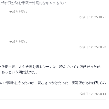
懐に飛び込む半蔵の対照的なキャラも良い。

続きを読む
の親友·紺太夫との運命が描かれ、目が離せない。　

投稿日
:
2025.10.21


いキャラクターも現れて賑やかになる。

んだが、意外にも晴れやかな希望もあり、ほっとした。
続きを読む
本だった。

を生業とし死神に憑かれている朝右衛門のコンビがとても良かった。

投稿日
:
2025.08.23
。

夫の息子、犬憑きの柴丸を引き取ったことで、またさらに深みが増し
た服部半蔵、人や妖怪を切るシーンは、読んでいても強烈だったが、
あっという間に読めた。

。
たので興味を持ったのが、読むきっかけだった。実写版があれば見てみ
投稿日
:
2025.08.14