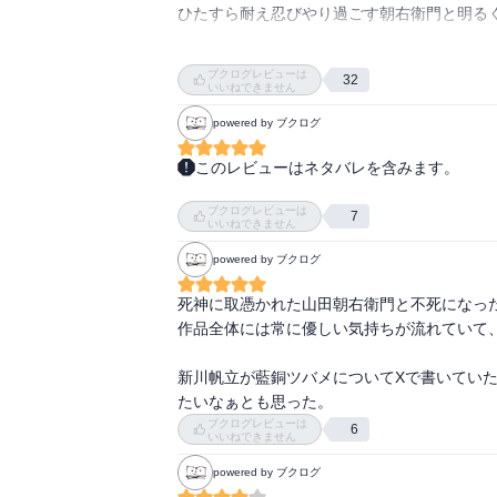
ひたすら耐え忍びやり過ごす朝右衛門と明るく
終盤は朝右衛門が唯一遠ざけ生かしている同門
ブクログレビューは
32
幕末の歴史上の人物も登場し、より興味深い。
いいねできません
powered by ブクログ
ふたりの結末がどうなるのかと思いきや、新し
悲しい結末にはならないようにと願いつつ読
このレビューはネタバレを含みます。
ちょっとグロいけれども、どんぴしゃに好みの
ブクログレビューは
不死身の半蔵と、刀の様し切りと罪人の斬首
7
いいねできません
吉田松陰や沖田総司が晴明がでてきて、面白い
powered by ブクログ
二人だけの生活になるのかと思いきや、紺太
て良かった。

死神に取憑かれた山田朝右衛門と不死になっ
犬神の墨麿が可愛い。

作品全体には常に優しい気持ちが流れていて、
シリーズ化させるのかなぁ。期待したいなぁ
新川帆立が藍銅ツバメについてXで書いてい
たいなぁとも思った。
ブクログレビューは
6
いいねできません
powered by ブクログ