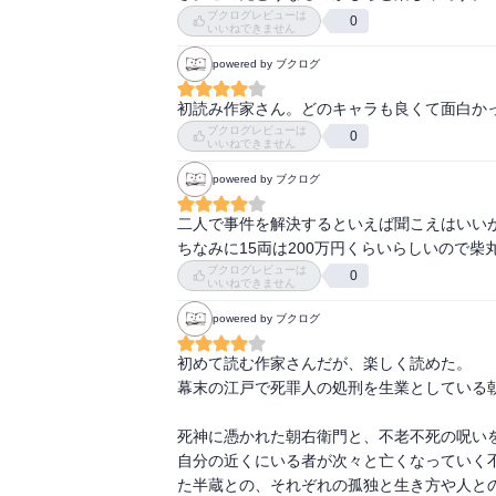
ブクログレビューは
0
いいねできません
powered by ブクログ
初読み作家さん。どのキャラも良くて面白か
ブクログレビューは
0
いいねできません
powered by ブクログ
二人で事件を解決するといえば聞こえはいいが
ちなみに15両は200万円くらいらしいので
ブクログレビューは
0
いいねできません
powered by ブクログ
初めて読む作家さんだが、楽しく読めた。　

幕末の江戸で死罪人の処刑を生業としている
死神に憑かれた朝右衛門と、不老不死の呪いを
自分の近くにいる者が次々と亡くなっていく
た半蔵との、それぞれの孤独と生き方や人との