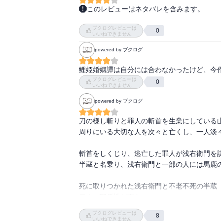
このレビューはネタバレを含みます。
明るいエンタメ。いや、人の首は飛ぶし結構
ブクログレビューは
たので、エンタメでいいと思う。幕末って雰
0
いいねできません
けど短編小説のゲストキャラ的な扱いなので
powered by ブクログ
らもう少し盛り上がりがあってもよかったの
鯉姫婚姻譚は自分には合わなかったけど、今
ブクログレビューは
0
いいねできません
powered by ブクログ
刀の様し斬りと罪人の斬首を生業にしている山
周りにいる大切な人を次々と亡くし、一人淡々
斬首をしくじり、逃亡した罪人が浅右衛門を訪
半蔵と名乗り、浅右衛門と一部の人には馬鹿の
死に取りつかれた浅右衛門と不老不死の半蔵

二人の関係性が面白い

ブクログレビューは
8
柴丸と墨麿の成長も楽しみだし、続きを読ん
いいねできません