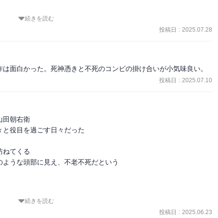
続きを読む
血生臭い話だと思うんですが、読み終わった時の感覚がエンタメだっ
囲気はそこまでしないし、吉田松陰をはじめ幕末の有名人が出てくる
投稿日
:
2025.07.28
、ほぼ作中には絡んでこない。満足はしてるけど、わがままを言うな
になと思う。
作は面白かった。死神憑きと不死のコンビの掛け合いが小気味良い。
投稿日
:
2025.07.10
田朝右衛

と役目を過ごす日々だった

ねてくる

ような頭部に見え、不老不死だという

続きを読む
投稿日
:
2025.06.23
でみたい