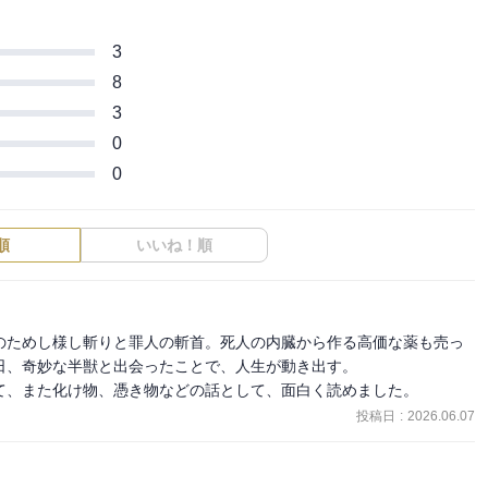
3
8
3
0
0
順
いいね！順
のためし様し斬りと罪人の斬首。死人の内臓から作る高価な薬も売っ
、奇妙な半獣と出会ったことで、人生が動き出す。

て、また化け物、憑き物などの話として、面白く読めました。
投稿日
:
2026.06.07