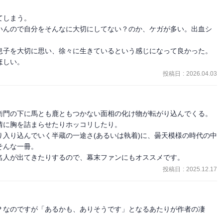


しまう。

いんので自分をそんなに大切にしてない？のか、ケガが多い。出血シ
息子を大切に思い、徐々に生きているという感じになって良かった。

ほしい。
投稿日
:
2026.04.03
衛門の下に馬とも鹿ともつかない面相の化け物が転がり込んでくる。

に胸を詰まらせたりホッコリしたり。

入り込んでいく半蔵の一途さ(あるいは執着)に、曇天模様の時代の中
んな一冊。

名人が出てきたりするので、幕末ファンにもオススメです。
投稿日
:
2025.12.17
？なのですが「あるかも、ありそうです」となるあたりが作者の凄