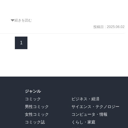
続きを読む
投稿日
:
2025.06.02
学科卒業。

020年に「めめ」で第4回ゲンロンSF新人賞優秀賞を受賞。

1
ノベル大賞2021大賞を受賞。翌2022年に『鯉姫婚姻譚』を刊行し単
憑かれた首斬人の山田朝右衛門と不老不死となり三百年生きる馬とも
が江戸の町で様々な怪異に出逢っていくという伝奇小説となっており
ジャンル
い雰囲気の中、生と死の狭間で生きるふたりの物語を通して、生きる
コミック
ビジネス・経済
を問いかける！なんてつもりは一切なくエンタメとして楽しんでほし
男性コミック
サイエンス・テクノロジー
女性コミック
コンピュータ・情報
コミック誌
くらし・家庭
でそんなところからもインスピレーションを得ているそう
