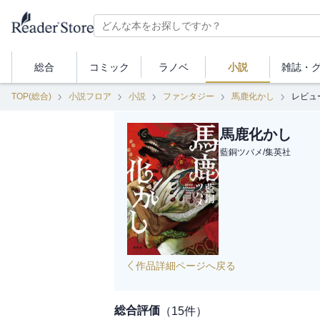
総合
コミック
ラノベ
小説
雑誌・
TOP(総合)
小説フロア
小説
ファンタジー
馬鹿化かし
レビュ
馬鹿化かし
藍銅ツバメ
/
集英社
作品詳細ページへ戻る
総合評価
（
15
件）