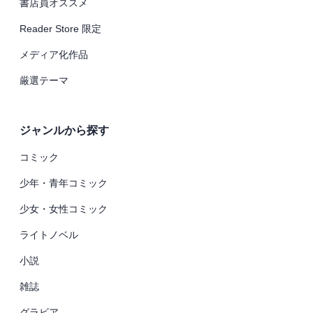
書店員オススメ
Reader Store 限定
メディア化作品
厳選テーマ
ジャンルから探す
コミック
少年・青年コミック
少女・女性コミック
ライトノベル
小説
雑誌
グラビア