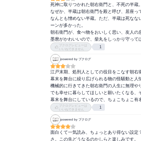
死神に取りつかれた朝右衛門と、不死の半蔵。
なぜか、半蔵は朝右衛門を殿と呼び、居座って
なんとも憎めない半蔵。ただ、半蔵は死なな
ーンが多かった。

朝右衛門が、食べ物をおいしく思い、友人の
墨麿がかわいいので、柴丸をしっかり守って
ブクログレビューは
1
いいねできません
powered by ブクログ
江戸末期、処刑人としての役目をこなす朝右
幕末を舞台に繰り広げられる物の怪騒動と人情
機械的に行きてきた朝右衛門の人生に無理やり
でも幸せに暮らしてほしいと願いたくなる、そ
幕末を舞台にしているので、ちょこちょこ有
ブクログレビューは
1
いいねできません
powered by ブクログ
面白くて一気読み、ちょっとあり得ない設定
さ。この先どうなるのかしらと楽しみです。