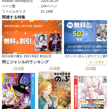
Reader Store発売日
:
2025.04.20
ページ数
:
144ページ
ファイルサイズ
:
51.1MB
関連する特集
黒百合町の魔女【単行本版】配信記念
同じジャンルのランキング
もっと見る
1
位
2
位
3
位