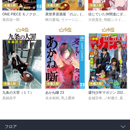
今週入荷
今週入荷
今週入荷
ONE PIECE モノクロ版 115
異世界居酒屋「のぶ」(22)
信じていた仲間達にダンジョン奥地で殺されかけたがギフト『無限ガチャ』でレベル９９９９の仲間達を手に入れて元パーティーメンバーと世界に復讐＆『ざまぁ！』します！（２３）
尾田栄一郎
蝉川夏哉
,
ヴァージニア二等兵
大前貴史
,
転
,
明鏡シスイ
,
ｔｅ
4
位
5
位
6
位
今週入荷
今週入荷
今週入荷
九条の大罪（１７）
あかね噺 23
週刊少年マガジン 2026年36・37号[2026年8月5日発売]
真鍋昌平
末永裕樹
,
馬上鷹将
金城宗幸
,
ノ村優介
,
真島ヒロ
フロア