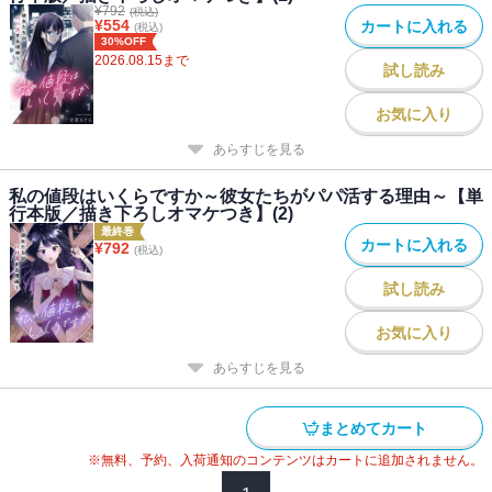
¥
792
(税込)
¥
554
カートに入れる
(税込)
30%OFF
2026.08.15
まで
試し読み
お気に入り
あらすじを見る
私の値段はいくらですか～彼女たちがパパ活する理由～【単
行本版／描き下ろしオマケつき】(2)
最終巻
カートに入れる
¥
792
(税込)
試し読み
お気に入り
あらすじを見る
まとめてカート
※無料、予約、入荷通知のコンテンツはカートに追加されません。