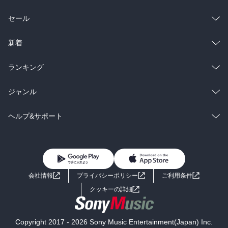
総合
コミック
セール
ラノベ
小説
総合
コミック
新着
雑誌・グラビア
ビジネス・実用
ラノベ
小説
総合
コミック
ランキング
BL・TL
雑誌・グラビア
ビジネス・実用
ラノベ
小説
総合
コミック
ジャンル
BL・TL
雑誌・グラビア
ビジネス・実用
ラノベ
小説
コミック
男性コミック
ヘルプ&サポート
BL・TL
雑誌・グラビア
ビジネス・実用
女性コミック
コミック誌
初めての方へ
ヘルプ
BL・TL
ライトノベル
男子向けラノベ
よくあるご質問
お問い合わせ
会社情報
プライバシーポリシー
ご利用条件
女子向けラノベ
小説
利用規約
クッキーの詳細
国内小説
海外小説
Copyright 2017 - 2026 Sony Music Entertainment(Japan) Inc.