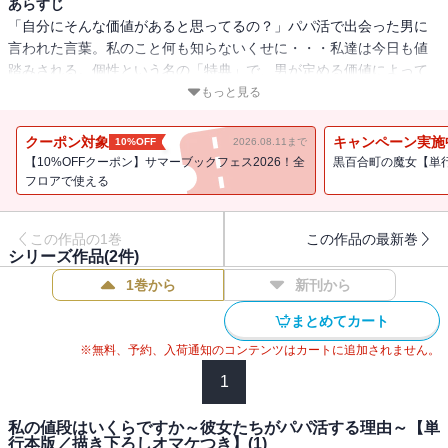
あらすじ
「自分にそんな価値があると思ってるの？」パパ活で出会った男に
言われた言葉。私のこと何も知らないくせに・・・私達は今日も値
踏みされる。個性という名の「特典」で、男が定める価値によって
――大学進学資金を貯めるため高校時代の友人とパパ活に勤しむ真
もっと見る
湖（まこ）。身体の関係をもたないパパ活を望む二人だが、現実は
厳しく・・・パパ候補の男たちは善良な顔をしていても、心を開こ
クーポン対象
キャンペーン実施
10%OFF
2026.08.11まで
うとした途端「オトナ」を求めてくる。パパを獲得し、お金を稼ぐ
【10%OFFクーポン】サマーブックフェス2026！全
黒百合町の魔女【単
ためには「オトナ」をするしかないのか・・・揺れる真湖の前に現
フロアで使える
れたのは！？自分の価値とは何なのか、迷いながらも現代を生き抜
こうともがくパパ活女子の物語。※本作品には『私の値段はいくら
この作品の1巻
この作品の最新巻
ですか～彼女たちがパパ活する理由～』(1)～(6)の内容が収録されて
シリーズ作品(
2
件)
います。重複購入にご注意ください。
1巻から
新刊から
まとめてカート
※無料、予約、入荷通知のコンテンツはカートに追加されません。
1
私の値段はいくらですか～彼女たちがパパ活する理由～【単
行本版／描き下ろしオマケつき】(1)