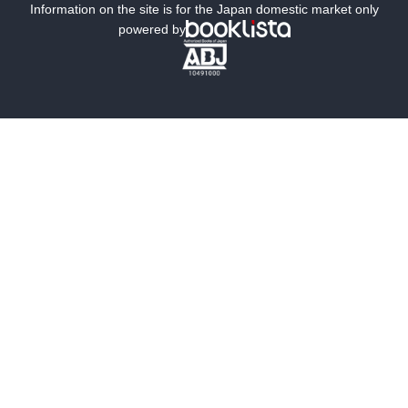
ミステリー
SF
Information on the site is for the Japan domestic market only
powered by
歴史・時代小説
文学
雑誌
グラビア写真集
ボーイズラブ
ティーンズラブ
人文・思想・歴史
社会・政治・法律
ビジネス・経済
サイエンス・テクノロジー
コンピュータ・情報
くらし・家庭
料理・酒
ファッション・美容・ダイエット
ホビー&カルチャー
スポーツ・アウトドア
地図・ガイド
エンターテイメント