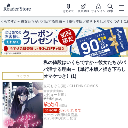
はじめて
会員登録
サインイン
検索
くらですか～彼女たちがパパ活する理由～【単行本版／描き下ろしオマケつき】(1)
私の値段はいくらですか～彼女たちがパ
パ活する理由～【単行本版／描き下ろし
オマケつき】(1)
コミック
立花もぐら(著)
/
CLLENN COMICS
(
0
)
レビューを書く
¥
792
(税込)
¥
554
(税込)
2026.8.15
まで
30%OFF
クーポン利用対象商品
2025年04月20日
配信