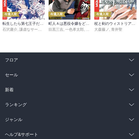
今週入荷
今週入荷
今週入荷
転生したら第七王子だったので、気ままに魔術を極めます（２４）
町人Ａは悪役令嬢をどうしても救いたい ～どぶと空と氷の姫君～１０【電子書店共通特典イラスト付】
杖と剣のウィストリア（１６）
石沢庸介
,
謙虚なサークル
,
メル。
目黒三吉
,
一色孝太郎
,
Parum
大森藤ノ
,
青井聖
フロア
総合
コミック
セール
ラノベ
小説
総合
コミック
新着
雑誌・グラビア
ビジネス・実用
ラノベ
小説
総合
コミック
ランキング
BL・TL
雑誌・グラビア
ビジネス・実用
ラノベ
小説
総合
コミック
ジャンル
BL・TL
雑誌・グラビア
ビジネス・実用
ラノベ
小説
コミック
男性コミック
ヘルプ&サポート