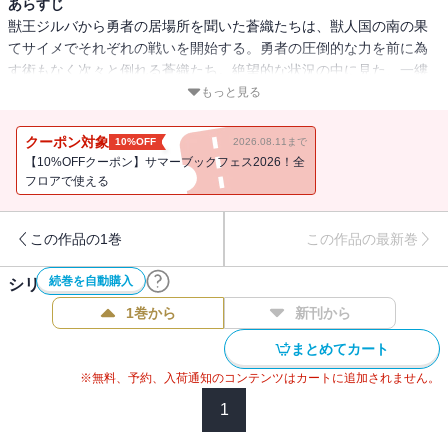
あらすじ
獣王ジルバから勇者の居場所を聞いた蒼織たちは、獣人国の南の果
てサイメでそれぞれの戦いを開始する。勇者の圧倒的な力を前に為
す術もなく次々と倒れる蒼織たち。絶望的な状況の中に見た、一縷
の光とは――。胸いっぱいのヒロイックバトルファンタジー、完結!!
もっと見る
クーポン対象
10%OFF
2026.08.11まで
【10%OFFクーポン】サマーブックフェス2026！全
フロアで使える
この作品の1巻
この作品の最新巻
続巻を自動購入
シリーズ作品(
3
件)
1巻から
新刊から
まとめてカート
※無料、予約、入荷通知のコンテンツはカートに追加されません。
1