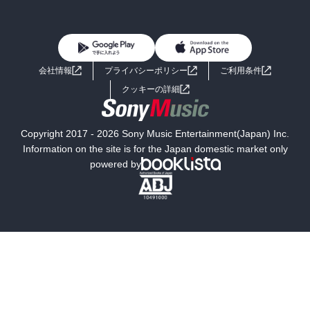
BL・TL
雑誌・グラビア
ビジネス・実用
女性コミック
コミック誌
初めての方へ
ヘルプ
BL・TL
ライトノベル
男子向けラノベ
よくあるご質問
お問い合わせ
会社情報
プライバシーポリシー
ご利用条件
女子向けラノベ
小説
利用規約
クッキーの詳細
国内小説
海外小説
Copyright 2017 - 2026 Sony Music Entertainment(Japan) Inc.
ミステリー
SF
Information on the site is for the Japan domestic market only
powered by
歴史・時代小説
文学
雑誌
グラビア写真集
ボーイズラブ
ティーンズラブ
人文・思想・歴史
社会・政治・法律
ビジネス・経済
サイエンス・テクノロジー