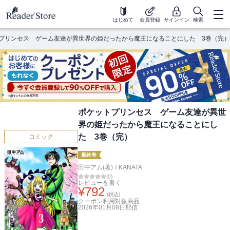
はじめて
会員登録
サインイン
検索
プリンセス ゲーム友達が異世界の姫だったから魔王になることにした 3巻（完）
ポケットプリンセス ゲーム友達が異世
界の姫だったから魔王になることにし
た 3巻（完）
コミック
最終巻
田中アム(著)
/
KANATA
(
0
)
レビューを書く
¥
792
(税込)
クーポン利用対象商品
2026年01月08日
配信