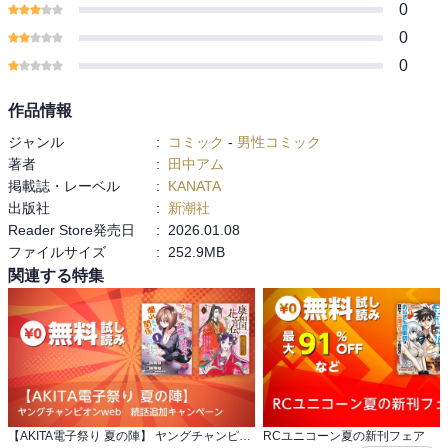
0
0
0
作品情報
ジャンル
:
コミック
-
男性コミック
著者
:
田中アム
掲載誌・レーベル
:
KANATA
出版社
:
新潮社
Reader Store発売日
:
2026.01.08
ファイルサイズ
:
252.9MB
関連する特集
【AKITA電子祭り 夏の陣】 ヤングチャンピオンweb 続話追加キャンペーン
RCユニコーン夏の新刊フェア