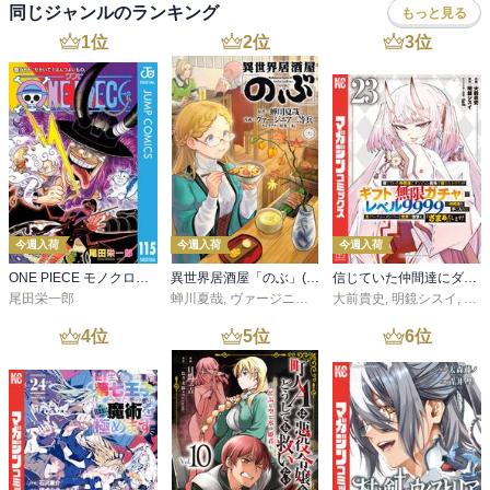
同じジャンルのランキング
もっと見る
1
位
2
位
3
位
今週入荷
今週入荷
今週入荷
ONE PIECE モノクロ版 115
異世界居酒屋「のぶ」(22)
信じていた仲間達にダンジョン奥地で殺されかけたがギフト『無限ガチャ』でレベル９９９９の仲間達を手に入れて元パーティーメンバーと世界に復讐＆『ざまぁ！』します！（２３）
尾田栄一郎
蝉川夏哉
,
ヴァージニア二等兵
大前貴史
,
転
,
明鏡シスイ
,
ｔｅ
4
位
5
位
6
位