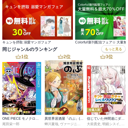
キュンを摂取 溺愛マンガフェア
同じジャンルのランキング
もっと見る
1
位
2
位
3
位
今週入荷
今週入荷
今週入荷
ONE PIECE モノクロ版 115
異世界居酒屋「のぶ」(22)
信じていた仲間達にダンジョン奥地で殺されかけたがギフト『無限ガチャ』でレベル９９９９の仲間達を手に入れて元パーティーメンバーと世界に復讐＆『ざまぁ！』します！（２３）
尾田栄一郎
蝉川夏哉
,
ヴァージニア二等兵
大前貴史
,
転
,
明鏡シスイ
,
ｔｅ