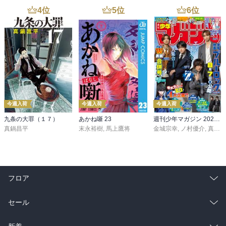
4
位
5
位
6
位
今週入荷
今週入荷
今週入荷
九条の大罪（１７）
あかね噺 23
週刊少年マガジン 2026年36・37号[2026年8月5日発売]
真鍋昌平
末永裕樹
,
馬上鷹将
金城宗幸
,
ノ村優介
,
真島ヒロ
フロア
総合
コミック
セール
ラノベ
小説
総合
コミック