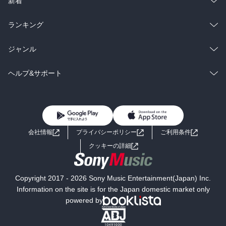
新着
雑誌・グラビア
ビジネス・実用
ラノベ
小説
総合
コミック
ランキング
BL・TL
雑誌・グラビア
ビジネス・実用
ラノベ
小説
総合
コミック
ジャンル
BL・TL
雑誌・グラビア
ビジネス・実用
ラノベ
小説
コミック
男性コミック
ヘルプ&サポート
BL・TL
雑誌・グラビア
ビジネス・実用
女性コミック
コミック誌
初めての方へ
ヘルプ
BL・TL
ライトノベル
男子向けラノベ
よくあるご質問
お問い合わせ
会社情報
プライバシーポリシー
ご利用条件
女子向けラノベ
小説
利用規約
クッキーの詳細
国内小説
海外小説
Copyright 2017 - 2026 Sony Music Entertainment(Japan) Inc.
ミステリー
SF
Information on the site is for the Japan domestic market only
powered by
歴史・時代小説
文学