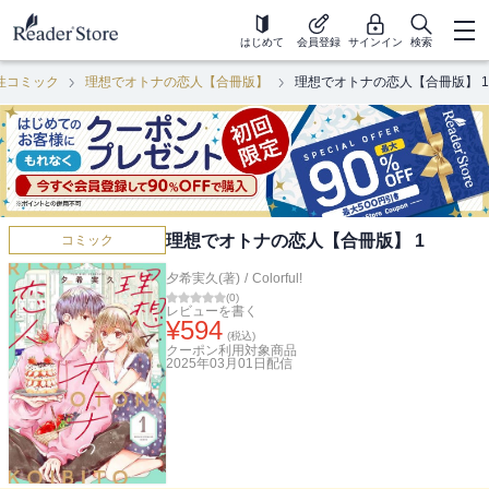
はじめて
会員登録
サインイン
検索
性コミック
理想でオトナの恋人【合冊版】
理想でオトナの恋人【合冊版】 1
理想でオトナの恋人【合冊版】 1
コミック
夕希実久(著)
/
Colorful!
(
0
)
レビューを書く
¥
594
(税込)
クーポン利用対象商品
2025年03月01日
配信