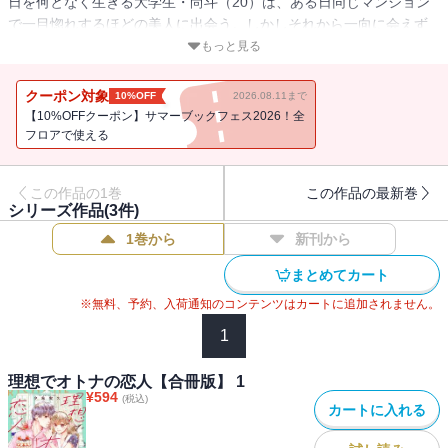
日を何となく生きる大学生・尚斗（20）は、ある日同じマンション
で一目惚れするほどの美人に出会う。しかしそれから一向に会えず
残念・・・と思っていたら、目の前に現れたずたぼろ眼鏡女がその
もっと見る
女性だった。いつもの日常が一つの出逢いにより変わっていく
――。無気力男子大学生×自己否定MAXな漫画家のハートフルピュア
クーポン対象
10%OFF
2026.08.11まで
ラブストーリー！『マリーミー！』『僕のソルシエール』の夕希実
【10%OFFクーポン】サマーブックフェス2026！全
久が贈る最新作！（「理想でオトナの恋人」1話～4話が収録されて
フロアで使える
います）
この作品の1巻
この作品の最新巻
シリーズ作品(
3
件)
1巻から
新刊から
まとめてカート
※無料、予約、入荷通知のコンテンツはカートに追加されません。
1
理想でオトナの恋人【合冊版】 1
¥
594
(税込)
カートに入れる