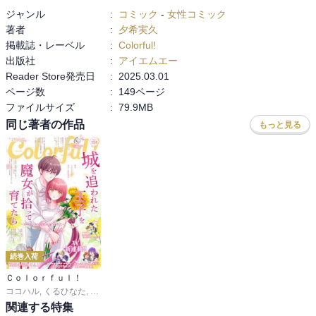
ジャンル
:
コミック
-
女性コミック
著者
:
夕希実久
掲載誌・レーベル
:
Colorful!
出版社
:
アイエムエー
Reader Store発売日
:
2025.03.01
ページ数
:
149ページ
ファイルサイズ
:
79.9MB
同じ著者の作品
もっと見る
続巻入荷
Ｃｏｌｏｒｆｕｌ！
ココハル
,
くるひなた
,
春乃ミコ
,
駄犬ひろし
,
やまくだり。
,
夢旗ひつじ
,
内野タカ
関連する特集