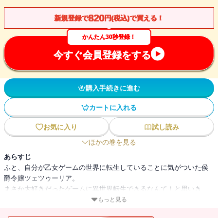
820
新規登録で
円(税込)で買える！
かんたん30秒登録！
今すぐ会員登録をする
購入手続きに進む
カートに入れる
お気に入り
試し読み
ほかの巻を見る
あらすじ
ふと、自分が乙女ゲームの世界に転生していることに気がついた侯
爵令嬢ツェツゥーリア。
まさか大好きだったゲームに異世界転生できるなんて！と思いき
や、ツェツィはゲームに名前も姿も登場しない、ただのモブキャラ
もっと見る
だった。