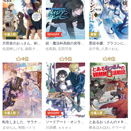
今週入荷
50%OFF
新着
片田舎のおっさん、剣聖になる 11 ～ただの田舎の剣術師範だったのに、大成した弟子たちが俺を放ってくれない件～
続・魔法科高校の劣等生 メイジアン・カンパニー(11)
悪役令嬢、ブラコンにジョブチェンジします９【電子特典付き】
佐賀崎しげる
,
鍋島テツヒロ
佐島勤
,
石田可奈
浜千鳥
,
八美☆わん
4
位
5
位
6
位
今週入荷
30%OFF
今週入荷
転生しました、サラナ・キンジェです。ごきげんよう。５ ～婚約破棄されたので田舎で気ままに暮らしたいと思います～【電子書店共通特典SS付】
ソードアート・オンライン29 ユナイタル・リングVIII
とあるおっさんのＶＲＭＭＯ活動記34
まゆらん
,
匈歌ハトリ
川原礫
,
ａｂｅｃ
椎名ほわほわ
,
ヤマーダ