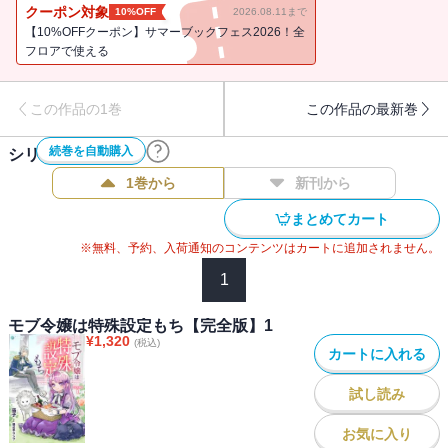
転生モノを読み漁っていた身としては物足りなさを覚える
クーポン対象
10%OFF
2026.08.11まで
が・・・・・・とはいえ外見は美少女だし、実家は侯爵家で裕福、
【10%OFFクーポン】サマーブックフェス2026！全
家族にも愛されており、恵まれた環境に感謝していた。
フロアで使える
4歳になったある日、侯爵家に伝わる祈りの儀式で突如現れた聖王と
魔王から加護を受ける。
この作品の1巻
この作品の最新巻
ただでさえ加護を受けることが珍しい世界で、おとぎ話の中の存在
だと思われていた二人からの『愛し子』認定に、本当に自分がモブ
続巻を自動購入
シリーズ作品(
9
件)
なのか疑問に思うツェツィ。
さらには、若き国王にも興味を持たれて可愛がられる始末――。
1巻から
新刊から
「わたくしって本当にモブよね・・・？」
まとめてカート
周囲からの溺愛に浸りつつ、前世知識チートで色々やらかしちゃう
※無料、予約、入荷通知のコンテンツはカートに追加されません。
幼女が今ここに爆誕！
1
美味しいものが大好きで、親友たちの平和的婚約解消（婚約破棄）
を目指す美少女の幼女時代をお届け。
モブ令嬢は特殊設定もち【完全版】1
作者より
¥
1,320
(税込)
カートに入れる
悪役令嬢でもなくヒロインでもないはずのモブが活躍するお話を面
試し読み
白く楽しんでいただくために書きました。
『モブ令嬢は特殊設定もち【完全版】1』には「プロローグ」～「女
お気に入り
子会は楽しい」までを収録