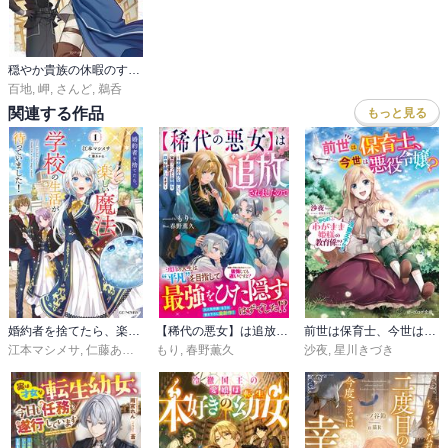
穏やか貴族の休暇のすすめ。@COMIC
百地
,
岬
,
さんど
,
鵜呑
関連する作品
もっと見る
婚約者を捨てたら、楽しい魔法学校の生活が待っていました！
【稀代の悪女】は追放されましたので～今世こそ力を隠して、家出三つ子と平穏な日々を楽しみます～
前世は保育士、今世は悪役令嬢？ からの、わがまま姫様の教育係!?（冷徹王子付き）
江本マシメサ
,
仁藤あかね
もり
,
春野薫久
沙夜
,
星川きづき