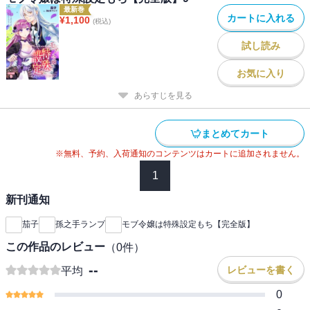
最新巻
カートに入れる
¥
1,100
(税込)
試し読み
お気に入り
あらすじを見る
まとめてカート
※無料、予約、入荷通知のコンテンツはカートに追加されません。
1
新刊通知
茄子
孫之手ランプ
モブ令嬢は特殊設定もち【完全版】
この作品のレビュー
（
0
件）
--
レビューを書く
平均
0