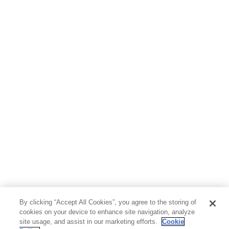
ホビー&カルチャー
スポーツ・アウトドア
地図・ガイド
エンターテイメント
芸術・アート
映画・音楽・演劇
写真集
教養
医学・福祉
教育・語学・参考書
児童書
By clicking “Accept All Cookies”, you agree to the storing of
cookies on your device to enhance site navigation, analyze
site usage, and assist in our marketing efforts.
Cookie