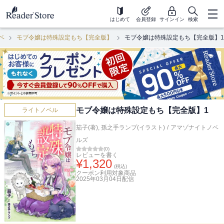
はじめて
会員登録
サインイン
検索
ベ
モブ令嬢は特殊設定もち【完全版】
モブ令嬢は特殊設定もち【完全版】1
モブ令嬢は特殊設定もち【完全版】1
ライトノベル
茄子(著)
,
孫之手ランプ(イラスト)
/
アマゾナイトノベ
ルズ
(
0
)
レビューを書く
¥
1,320
(税込)
クーポン利用対象商品
2025年03月04日
配信