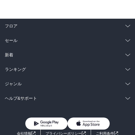
フロア
総合
コミック
セール
ラノベ
小説
総合
コミック
新着
雑誌・グラビア
ビジネス・実用
ラノベ
小説
総合
コミック
ランキング
BL・TL
雑誌・グラビア
ビジネス・実用
ラノベ
小説
総合
コミック
ジャンル
BL・TL
雑誌・グラビア
ビジネス・実用
ラノベ
小説
コミック
男性コミック
ヘルプ&サポート
BL・TL
雑誌・グラビア
ビジネス・実用
女性コミック
コミック誌
初めての方へ
ヘルプ
BL・TL
ライトノベル
男子向けラノベ
よくあるご質問
お問い合わせ
会社情報
プライバシーポリシー
ご利用条件