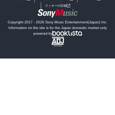
女子向けラノベ
小説
利用規約
クッキーの詳細
国内小説
海外小説
Copyright 2017 - 2026 Sony Music Entertainment(Japan) Inc.
ミステリー
SF
Information on the site is for the Japan domestic market only
powered by
歴史・時代小説
文学
雑誌
グラビア写真集
ボーイズラブ
ティーンズラブ
人文・思想・歴史
社会・政治・法律
ビジネス・経済
サイエンス・テクノロジー
コンピュータ・情報
くらし・家庭
料理・酒
ファッション・美容・ダイエット