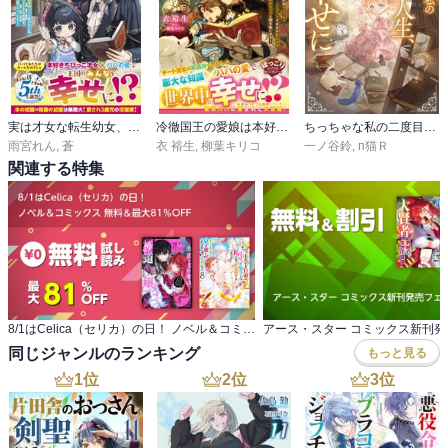
実は才女な転生幼女、今日も任務を遂行しています～冷徹宰相パパに拾われた私、ひらめきと本の知識で王国を救っちゃいます～【電子限定SS付き】
冷徹国王の愛娘は本好きの転生幼女～この世の本すべてをインプットできる特別な力で大好きなパパと国を救います！～【電子限定SS付き】
ちっちゃな私の二度目の人生、今度こそは幸せに
雨宮れん
,
蒼
衣 裕生
,
柳葉キリコ
一ノ谷鈴
,
п猫Ｒ
関連する特集
8/1はCelica（セリカ）の日！ ノベル＆コミックス 無料＆最大81％OFF
アース・スター コミックス新刊発
同じジャンルのランキング
もっと見る
1
位
2
位
3
位