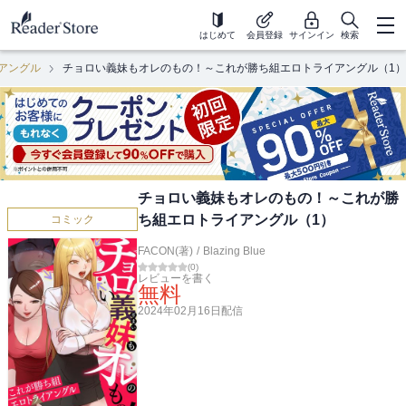
はじめて
会員登録
サインイン
検索
アングル
チョロい義妹もオレのもの！～これが勝ち組エロトライアングル（1）
チョロい義妹もオレのもの！～これが勝
ち組エロトライアングル（1）
コミック
FACON(著)
/
Blazing Blue
(
0
)
レビューを書く
無料
2024年02月16日
配信