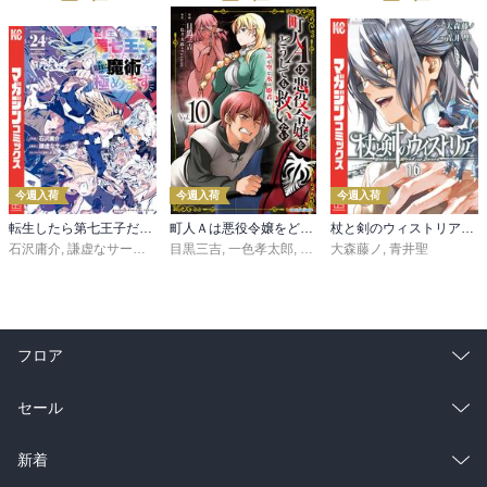
今週入荷
今週入荷
今週入荷
転生したら第七王子だったので、気ままに魔術を極めます（２４）
町人Ａは悪役令嬢をどうしても救いたい ～どぶと空と氷の姫君～１０【電子書店共通特典イラスト付】
杖と剣のウィストリア（１６）
石沢庸介
,
謙虚なサークル
,
メル。
目黒三吉
,
一色孝太郎
,
Parum
大森藤ノ
,
青井聖
フロア
総合
コミック
セール
ラノベ
小説
総合
コミック
新着