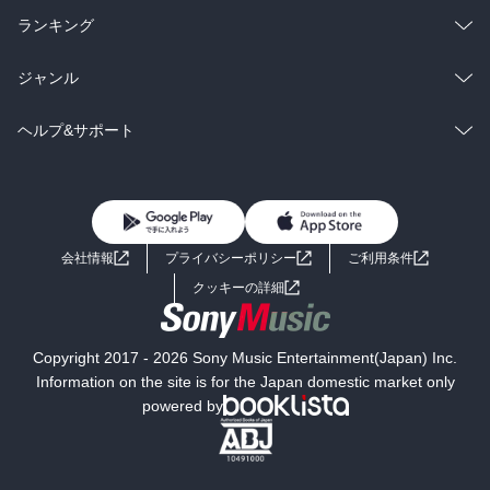
雑誌・グラビア
ビジネス・実用
ラノベ
小説
総合
コミック
ランキング
BL・TL
雑誌・グラビア
ビジネス・実用
ラノベ
小説
総合
コミック
ジャンル
BL・TL
雑誌・グラビア
ビジネス・実用
ラノベ
小説
コミック
男性コミック
ヘルプ&サポート
BL・TL
雑誌・グラビア
ビジネス・実用
女性コミック
コミック誌
初めての方へ
ヘルプ
BL・TL
ライトノベル
男子向けラノベ
よくあるご質問
お問い合わせ
会社情報
プライバシーポリシー
ご利用条件
女子向けラノベ
小説
利用規約
クッキーの詳細
国内小説
海外小説
Copyright 2017 - 2026 Sony Music Entertainment(Japan) Inc.
ミステリー
SF
Information on the site is for the Japan domestic market only
powered by
歴史・時代小説
文学
雑誌
グラビア写真集