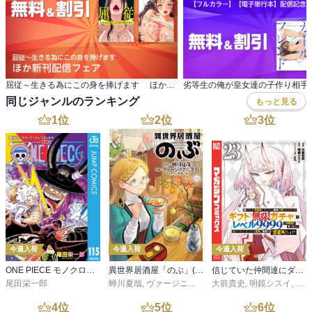
屈従～生きる為にこの身を捧げます ほか新刊配信フェア
同じジャンルのランキング
もっと見る
1
位
2
位
3
位
今週入荷
今週入荷
今週入荷
ONE PIECE モノクロ版 115
異世界居酒屋「のぶ」(22)
信じていた仲間達にダンジョン奥地で殺されかけたがギフト『無限ガチャ』でレベル９９９９の仲間達を手に入れて元パーティーメンバーと世界に復讐＆『ざまぁ！』します！（２３）
尾田栄一郎
蝉川夏哉
,
ヴァージニア二等兵
大前貴史
,
転
,
明鏡シスイ
,
ｔｅ
4
位
5
位
6
位