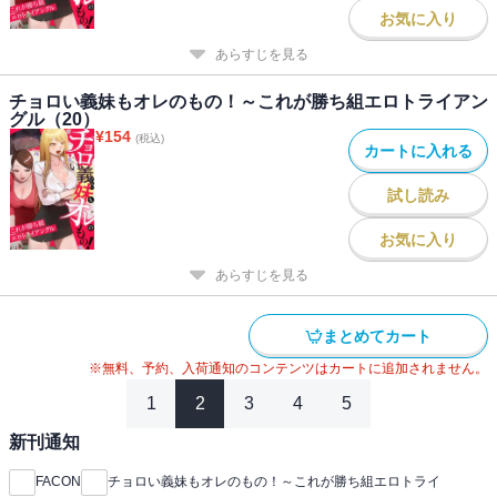
お気に入り
あらすじを見る
チョロい義妹もオレのもの！～これが勝ち組エロトライアン
グル（20）
¥
154
(税込)
カートに入れる
試し読み
お気に入り
あらすじを見る
まとめてカート
※無料、予約、入荷通知のコンテンツはカートに追加されません。
1
2
3
4
5
新刊通知
FACON
チョロい義妹もオレのもの！～これが勝ち組エロトライ