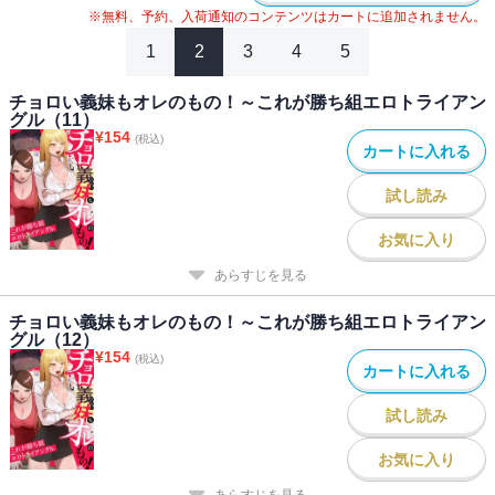
※無料、予約、入荷通知のコンテンツはカートに追加されません。
1
2
3
4
5
チョロい義妹もオレのもの！～これが勝ち組エロトライアン
グル（11）
¥
154
(税込)
カートに入れる
試し読み
お気に入り
あらすじを見る
チョロい義妹もオレのもの！～これが勝ち組エロトライアン
グル（12）
¥
154
(税込)
カートに入れる
試し読み
お気に入り
あらすじを見る