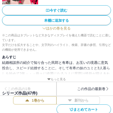
今すぐ読む
本棚に追加する
ほかの巻を見る
※この商品はタブレットなど大きなディスプレイを備えた機器で読むことに適し
ています。
文字だけを拡大することや、文字列のハイライト、検索、辞書の参照、引用など
の機能が使用できません。
あらすじ
結婚相談所の紹介で知り合った民郎と有希は、お互いの境遇に意気
投合し、スピード結婚することに。そして有希の妹のユミと3人暮ら
しを始めて2年・・・徐々に綺麗になるユミに民郎は性欲が抑えきれ
ず・・・
もっと見る
この作品の1巻
この作品の最新巻
シリーズ作品(
47
件)
1巻から
新刊から
まとめてカート