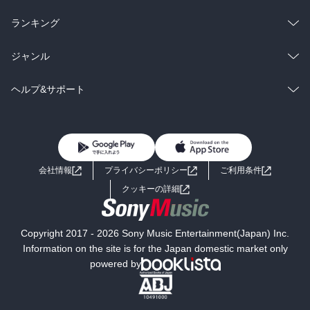
雑誌・グラビア
ビジネス・実用
ラノベ
小説
総合
コミック
ランキング
BL・TL
雑誌・グラビア
ビジネス・実用
ラノベ
小説
総合
コミック
ジャンル
BL・TL
雑誌・グラビア
ビジネス・実用
ラノベ
小説
コミック
男性コミック
ヘルプ&サポート
BL・TL
雑誌・グラビア
ビジネス・実用
女性コミック
コミック誌
初めての方へ
ヘルプ
BL・TL
ライトノベル
男子向けラノベ
よくあるご質問
お問い合わせ
会社情報
プライバシーポリシー
ご利用条件
女子向けラノベ
小説
利用規約
クッキーの詳細
国内小説
海外小説
Copyright 2017 - 2026 Sony Music Entertainment(Japan) Inc.
ミステリー
SF
Information on the site is for the Japan domestic market only
powered by
歴史・時代小説
文学