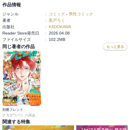
作品情報
ジャンル
:
コミック
-
男性コミック
著者
:
黒戸ろく
出版社
:
KADOKAWA
Reader Store発売日
:
2026.04.08
ファイルサイズ
:
102.2MB
同じ著者の作品
もっと見る
予約
別冊フレンド
ナカガワパリ
,
八田あかり
,
ゆきら
,
餡蜜
,
長岡みう
,
なるき
,
岡モトカ
,
みきもと凜
,
関連する特集