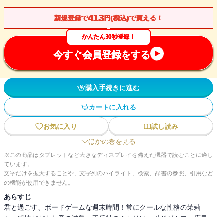
413
新規登録で
円(税込)で買える！
かんたん30秒登録！
今すぐ会員登録をする
購入手続きに進む
カートに入れる
お気に入り
試し読み
ほかの巻を見る
※この商品はタブレットなど大きなディスプレイを備えた機器で読むことに適し
ています。
文字だけを拡大することや、文字列のハイライト、検索、辞書の参照、引用など
の機能が使用できません。
あらすじ
君と過ごす、ボードゲームな週末時間！常にクールな性格の茉莉