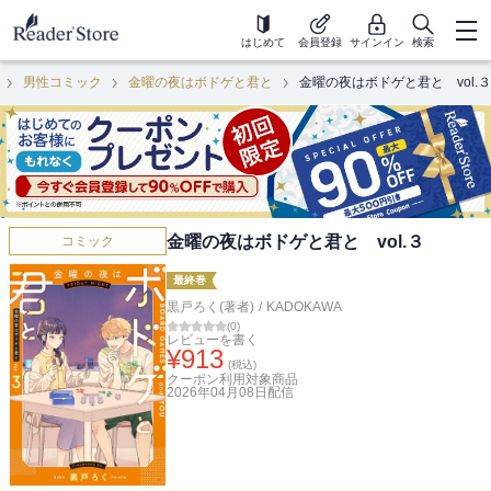
はじめて
会員登録
サインイン
検索
男性コミック
金曜の夜はボドゲと君と
金曜の夜はボドゲと君と vol.３
金曜の夜はボドゲと君と vol.３
コミック
最終巻
黒戸ろく(著者)
/
KADOKAWA
(
0
)
レビューを書く
¥
913
(税込)
クーポン利用対象商品
2026年04月08日
配信