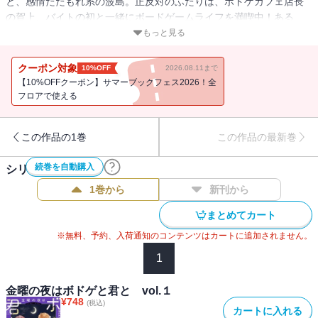
と、感情だだもれ系の波島。正反対のふたりは、ボドゲカフェ店長
の賀上、バイトの初と一緒にボードゲームライフを満喫中！ある
日、初から呼び出された茉莉。最近感じているモヤモヤを相談する
もっと見る
初だったが、茉莉は初の賀上への恋心を察して・・・・・・？茉莉
と波島、初と賀上、それぞれの胸キュンいっぱいなボードゲーム週
クーポン対象
10%OFF
2026.08.11まで
末時間、完結巻！
【10%OFFクーポン】サマーブックフェス2026！全
フロアで使える
この作品の1巻
この作品の最新巻
続巻を自動購入
シリーズ作品(
3
件)
1巻から
新刊から
まとめてカート
※無料、予約、入荷通知のコンテンツはカートに追加されません。
1
金曜の夜はボドゲと君と vol.１
¥
748
(税込)
カートに入れる