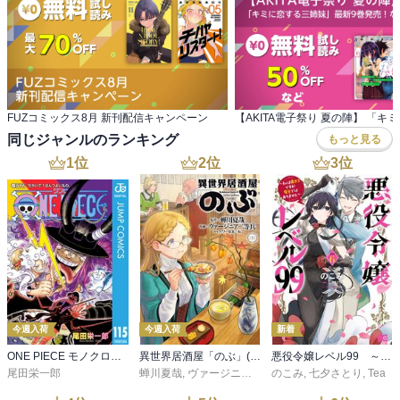
FUZコミックス8月 新刊配信キャンペーン
同じジャンルのランキング
もっと見る
1
位
2
位
3
位
今週入荷
今週入荷
新着
ONE PIECE モノクロ版 115
異世界居酒屋「のぶ」(22)
悪役令嬢レベル99 ～私は裏ボスですが魔王ではありません～ その６
尾田栄一郎
蝉川夏哉
,
ヴァージニア二等兵
のこみ
,
転
,
七夕さとり
,
Tea