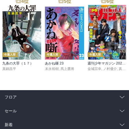
4
位
5
位
6
位
今週入荷
今週入荷
今週入荷
九条の大罪（１７）
あかね噺 23
週刊少年マガジン 2026年36・37号[2026年8月5日発売]
真鍋昌平
末永裕樹
,
馬上鷹将
金城宗幸
,
ノ村優介
,
真島ヒロ
フロア
総合
コミック
セール
ラノベ
小説
総合
コミック
新着