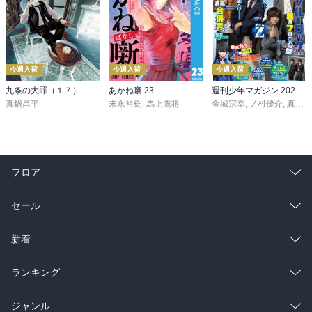
今週入荷
今週入荷
今週入荷
九条の大罪（１７）
あかね噺 23
週刊少年マガジン 2026年36・37号[2026年8月5日発売]
真鍋昌平
末永裕樹
,
馬上鷹将
金城宗幸
,
ノ村優介
,
真島ヒロ
フロア
総合
コミック
セール
ラノベ
小説
総合
コミック
新着
雑誌・グラビア
ビジネス・実用
ラノベ
小説
総合
コミック
ランキング
BL・TL
雑誌・グラビア
ビジネス・実用
ラノベ
小説
総合
コミック
ジャンル