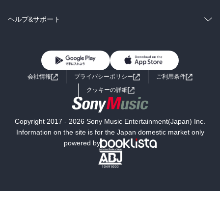
BL・TL
雑誌・グラビア
ビジネス・実用
ラノベ
小説
コミック
男性コミック
ヘルプ&サポート
BL・TL
雑誌・グラビア
ビジネス・実用
女性コミック
コミック誌
初めての方へ
ヘルプ
BL・TL
ライトノベル
男子向けラノベ
よくあるご質問
お問い合わせ
会社情報
プライバシーポリシー
ご利用条件
女子向けラノベ
小説
利用規約
クッキーの詳細
国内小説
海外小説
Copyright 2017 - 2026 Sony Music Entertainment(Japan) Inc.
ミステリー
SF
Information on the site is for the Japan domestic market only
powered by
歴史・時代小説
文学
雑誌
グラビア写真集
ボーイズラブ
ティーンズラブ