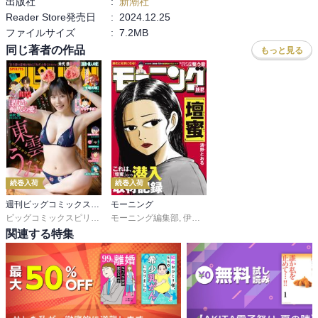
出版社
:
新潮社
Reader Store発売日
:
2024.12.25
ファイルサイズ
:
7.2MB
同じ著者の作品
もっと見る
続巻入荷
続巻入荷
週刊ビッグコミックスピリッツ
モーニング
ビッグコミックスピリッツ編集部
モーニング編集部
,
伊咲智太
,
オオイシヒロト
,
森高夕
関連する特集