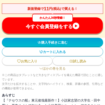
11
新規登録で
円(税込)で買える！
かんたん30秒登録！
今すぐ会員登録をする
購入手続きに進む
カートに入れる
お気に入り
試し読み
ほかの巻を見る
※この商品はタブレットなど大きなディスプレイを備えた機器で読むことに適し
ています。
文字だけを拡大することや、文字列のハイライト、検索、辞書の参照、引用など
の機能が使用できません。
あらすじ
【『テセウスの船』東元俊哉最新作！】小説家志望の大学生・田中