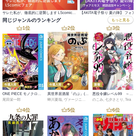
サレた私が、徹底的に逆襲します LScomicフェア
同じジャンルのランキング
もっと見る
1
位
2
位
3
位
今週入荷
今週入荷
新着
ONE PIECE モノクロ版 115
異世界居酒屋「のぶ」(22)
悪役令嬢レベル99 ～私は裏ボスですが魔王ではありません～ その６
尾田栄一郎
蝉川夏哉
,
ヴァージニア二等兵
のこみ
,
転
,
七夕さとり
,
Tea
4
位
5
位
6
位