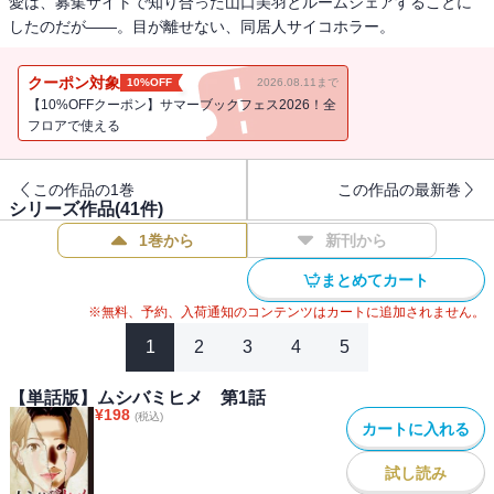
愛は、募集サイトで知り合った山口美羽とルームシェアすることに
したのだが――。目が離せない、同居人サイコホラー。
クーポン対象
10%OFF
2026.08.11まで
【10%OFFクーポン】サマーブックフェス2026！全
フロアで使える
この作品の1巻
この作品の最新巻
シリーズ作品(
41
件)
1巻から
新刊から
まとめてカート
※無料、予約、入荷通知のコンテンツはカートに追加されません。
1
2
3
4
5
【単話版】ムシバミヒメ 第1話
¥
198
(税込)
カートに入れる
試し読み