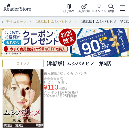
はじめて
会員登録
サインイン
検索
男性コミック
【単話版】ムシバミヒメ
【単話版】ムシバミヒメ 第5話
【単話版】ムシバミヒメ 第5話
コミック
東元俊哉(著)
/
くらげバンチ
(
0
)
レビューを書く
¥
110
(税込)
クーポン利用対象商品
2024年12月25日
配信