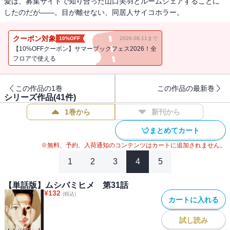
愛は、募集サイトで知り合った山口美羽とルームシェアすることに
したのだが――。目が離せない、同居人サイコホラー。
クーポン対象
10%OFF
2026.08.11まで
【10%OFFクーポン】サマーブックフェス2026！全
フロアで使える
この作品の1巻
この作品の最新巻
シリーズ作品(
41
件)
1巻から
新刊から
まとめてカート
※無料、予約、入荷通知のコンテンツはカートに追加されません。
1
2
3
4
5
【単話版】ムシバミヒメ 第31話
¥
132
(税込)
カートに入れる
試し読み