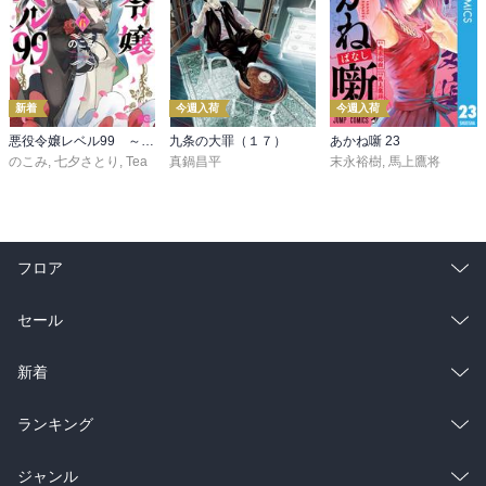
新着
今週入荷
今週入荷
悪役令嬢レベル99 ～私は裏ボスですが魔王ではありません～ その６
九条の大罪（１７）
あかね噺 23
のこみ
,
七夕さとり
,
Tea
真鍋昌平
末永裕樹
,
馬上鷹将
フロア
総合
コミック
セール
ラノベ
小説
総合
コミック
新着
雑誌・グラビア
ビジネス・実用
ラノベ
小説
総合
コミック
ランキング
BL・TL
雑誌・グラビア
ビジネス・実用
ラノベ
小説
総合
コミック
ジャンル