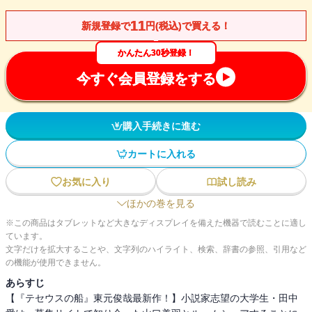
11
新規登録で
円(税込)で買える！
かんたん30秒登録！
今すぐ会員登録をする
購入手続きに進む
カートに入れる
お気に入り
試し読み
ほかの巻を見る
※この商品はタブレットなど大きなディスプレイを備えた機器で読むことに適し
ています。
文字だけを拡大することや、文字列のハイライト、検索、辞書の参照、引用など
の機能が使用できません。
あらすじ
【『テセウスの船』東元俊哉最新作！】小説家志望の大学生・田中