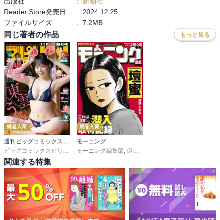
出版社
:
新潮社
Reader Store発売日
:
2024.12.25
ファイルサイズ
:
7.2MB
同じ著者の作品
もっと見る
続巻入荷
続巻入荷
週刊ビッグコミックスピリッツ
モーニング
ビッグコミックスピリッツ編集部
モーニング編集部
,
伊咲智太
,
オオイシヒロト
,
森高夕
関連する特集