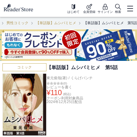
はじめて
会員登録
サインイン
検索
男性コミック
【単話版】ムシバミヒメ
【単話版】ムシバミヒメ 第5話
【単話版】ムシバミヒメ 第5話
コミック
東元俊哉(著)
/
くらげバンチ
(
0
)
レビューを書く
¥
110
(税込)
クーポン利用対象商品
2024年12月25日
配信