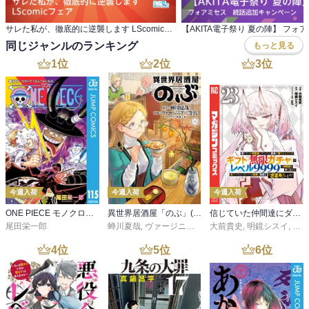
サレた私が、徹底的に逆襲します LScomicフェア
同じジャンルのランキング
もっと見る
1
位
2
位
3
位
今週入荷
今週入荷
今週入荷
ONE PIECE モノクロ版 115
異世界居酒屋「のぶ」(22)
信じていた仲間達にダンジョン奥地で殺されかけたがギフト『無限ガチャ』でレベル９９９９の仲間達を手に入れて元パーティーメンバーと世界に復讐＆『ざまぁ！』します！（２３）
尾田栄一郎
蝉川夏哉
,
ヴァージニア二等兵
大前貴史
,
転
,
明鏡シスイ
,
ｔｅ
4
位
5
位
6
位