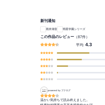
新刊通知
雨井湖音
明星学園シリーズ
この作品のレビュー
（
87
件）
4.3
平均
powered by ブクログ
温かい気持ちで読み終えました。

軽度知的障害の高等支援学校のお話。
