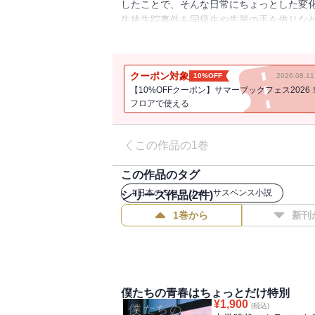
したことで、そんな日常にちょっとした変
生徒失踪事件を同級生や先輩の手を借りな
の対等な付き合いに戸惑う架月の青春と、
リ大賞」大賞受賞作。
クーポン対象
10%OFF
2026.08.
【10%OFFクーポン】サマーブックフェス2026
フロアで使える
この作品の1巻
この作品のタグ
#
日本のミステリー・サスペンス小説
シリーズ作品(
2
件)
1巻から
新刊
僕たちの青春はちょっとだけ特別
¥
1,900
(税込)