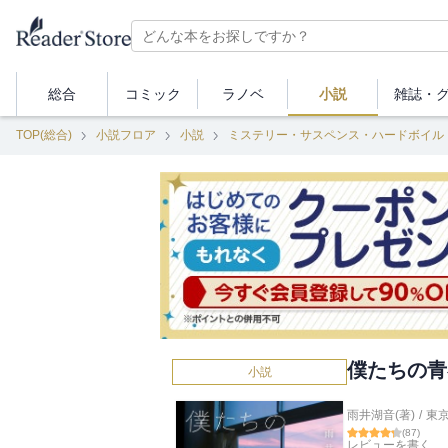
総合
コミック
ラノベ
小説
雑誌・
TOP(総合)
小説フロア
小説
ミステリー・サスペンス・ハードボイル
僕たちの青
小説
雨井湖音(著)
/
東
(
87
)
レビューを書く