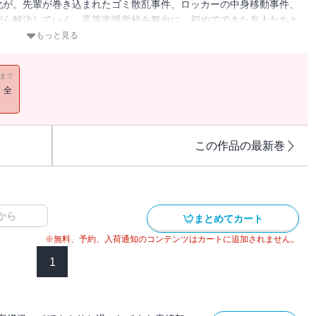
化が。先輩が巻き込まれたゴミ散乱事件、ロッカーの中身移動事件、
がら解決していく。高等支援学校を舞台に、初めてできた友人たちと
彼が出合った謎を描く連作集。「東京創元社×カクヨム 学園ミステ
もっと見る
11まで
！全
この作品の最新巻
から
まとめてカート
※無料、予約、入荷通知のコンテンツはカートに追加されません。
1