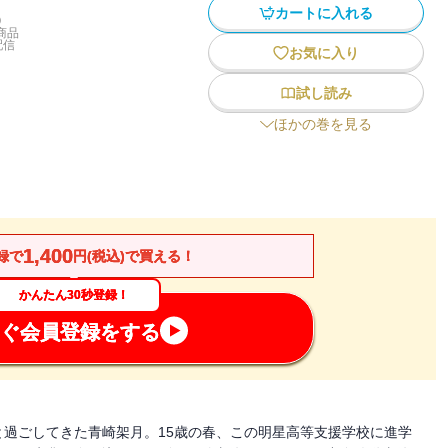
カートに入れる
)
商品
配信
お気に入り
試し読み
ほかの巻を見る
1,400
録で
円(税込)で買える！
かんたん30秒登録！
ぐ会員登録をする
過ごしてきた青崎架月。15歳の春、この明星高等支援学校に進学