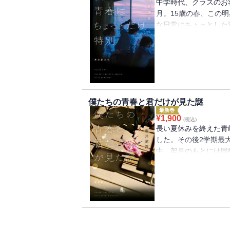
中学時代、クラスのお
月。15歳の春、この
な日常にちょっとした
件、ロッカーの中身移
を借りながら解決して
た友人たちとの対等な
った謎を描く連作集。
賞」大賞受賞作。
僕たちの青春と君だけが見た謎
最新巻
¥
1,900
(税込)
長い夏休みを終えた青
した。その後2学期最
中、架月のもとには同
まれる──。まずは、
た漫画に対する不可解
言われる先輩も出動す
級生が学園祭のボイコ
「特別な青春」はまだ
特別』に連なる待望の