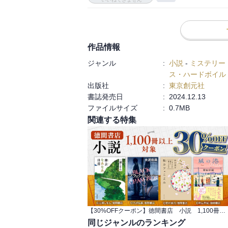
っと背中を押し、生徒たちを温かく見守る
のびと力を発揮できるのだろう。

　事件を乗り越えるたびに絆を深めた彼ら
う、最大の謎に挑む。そこには、最初の頃と
作品情報
　キャラクターの個性がとにかく際立って
ジャンル
:
小説
-
ミステリー
涙が出そうになった。タイトルの通り、彼
ス・ハードボイル
眩しく心に残り続ける名作だと思う。
出版社
:
東京創元社
書誌発売日
:
2024.12.13
ファイルサイズ
:
0.7MB
関連する特集
【30%OFFクーポン】徳間書店 小説 1,100冊以上対象
同じジャンルのランキング