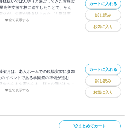
客様扱いでぼんやりと過ごしてきた青崎架
カートに入れる
明星高等支援学校に進学したことで、そん
変化が。先輩が巻き込まれたゴミ散乱事
試し読み
動事件、生徒失踪事件を同級生や先輩の手
全て表示する
いく。高等支援学校を舞台に、初めてでき
お気に入り
付き合いに戸惑う架月の青春と、彼が出合
「東京創元社×カクヨム 学園ミステリ大
カートに入れる
崎架月は、老人ホームでの現場実習に参加
大のイベントである学園祭の準備が進む
試し読み
級生からも先輩からも、様々な謎がもちこ
部活の先輩が学園祭で展示するために描い
全て表示する
お気に入り
なダメ出し。続いて、3年生の「警察」と
ることになった新聞消失事件。さらに、同
ットをはじめた理由探しなど、僕たちの
まだ続く。『僕たちの青春はちょっとだけ
シリーズ第2弾。
まとめてカート