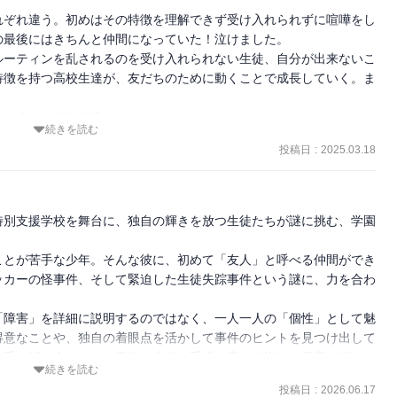
れぞれ違う。初めはその特徴を理解できず受け入れられずに喧嘩をし
最後にはきちんと仲間になっていた！泣けました。

ルーティンを乱されるのを受け入れられない生徒、自分が出来ないこ
特徴を持つ高校生達が、友だちのために動くことで成長していく。ま
こうとする先生達にもグッときました。

続きを読む


投稿日
:
2025.03.18
特別支援学校を舞台に、独自の輝きを放つ生徒たちが謎に挑む、学園
ことが苦手な少年。そんな彼に、初めて「友人」と呼べる仲間ができ
ッカーの怪事件、そして緊迫した生徒失踪事件という謎に、力を合わ
「障害」を詳細に説明するのではなく、一人一人の「個性」として魅
得意なことや、独自の着眼点を活かして事件のヒントを見つけ出して
苦手を補い合いながら事件の糸口を手繰り寄せる姿は、最高に頼もし
続きを読む
投稿日
:
2026.06.17
しい。答えを与えるのではなく、教育面からの的確なアドバイスでそ