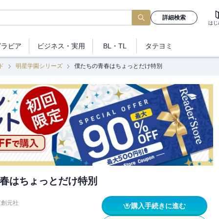
詳細検索
はじ
グラビア
ビジネス
・実用
BL・TL
タテヨミ
ド
明星学園シリーズ
僕たちの青春はちょっとだけ特別
春はちょっとだけ特別
京創元社
購入手続きに進む