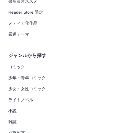
書店員オススメ
Reader Store 限定
メディア化作品
厳選テーマ
ジャンルから探す
コミック
少年・青年コミック
少女・女性コミック
ライトノベル
小説
雑誌
グラビア