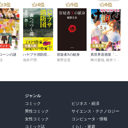
3
位
4
位
5
位
6
位
ポイント
今週入荷
今週入荷
コーンの謎
ハヤブサ消防団 森へつづく道
容疑者Xの献身
異世界居酒屋「げん」三杯目
信
池井戸潤
東野圭吾
蝉川夏哉
,
碓井ツカサ
ジャンル
コミック
ビジネス・経済
男性コミック
サイエンス・テクノロジー
女性コミック
コンピュータ・情報
コミック誌
くらし・家庭