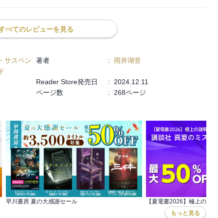
姿には深く胸を打たれた。信頼されているからこそ、生徒たちはのび
すべてのレビューを見る
は、最後に失踪した生徒の持ち金と定期券から目的地を割り出すとい
は見違えるほど頼もしく成長した彼らの姿があった。

おり、彼らが不器用ながらも必死に友人を想い、成長していく姿には
・サスペン
著者
:
雨井湖音
らの青春は「ちょっとだけ特別」で、だからこそ、どんな物語よりも
ド
Reader Store発売日
:
2024.12.11
ページ数
:
268ページ
早川書房 夏の大感謝セール
もっと見る