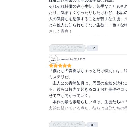
それぞれ特徴の違う生徒。苦手なこともそ
たり、気まずくなったりしたけれど、お話の
人の気持ちを想像することが苦手な生徒、
とを他人に知られたくない生徒‥‥色々な
さしく青春！

生徒達の特徴を活かして職業に結びつけてい
たくさんの人に読んでもらいたい良書です。
ブクログレビューは
112
いいねできません
powered by ブクログ
『僕たちの青春はちょっとだけ特別』は、
ミステリだ。

　主人公の青崎架月は、周囲の空気を読む
る。彼らは校内で起きるゴミ散乱事件やロ
せて立ち向かっていく。

　本作の最も素晴らしい点は、生徒たちの
力的に描いている点だ。彼らは自分たちの
いく。決して万能ではない彼らが、互いの
い探偵団だった。

ブクログレビューは
101
　また、彼らを導く先生方の存在が素晴ら
いいねできません