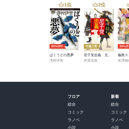
1
位
2
位
50%OFF
今週入荷
20%
ばくうどの悪夢
尼子党忠義 北近江合戦心得〈八〉
倫敦ス
澤村伊智
井原忠政
米澤穂
フロア
新着
総合
総合
コミック
コミック
ラノベ
ラノベ
小説
小説