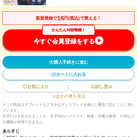
16
新規登録で
円(税込)で買える！
かんたん30秒登録！
今すぐ会員登録をする
購入手続きに進む
カートに入れる
お気に入り
試し読み
ほかの巻を見る
※この商品はタブレットなど大きなディスプレイを備えた機器で読むことに適し
ています。
文字だけを拡大することや、文字列のハイライト、検索、辞書の参照、引用など
の機能が使用できません。
あらすじ