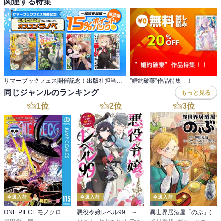
関連する特集
サマーブックフェス開催記念！出版社担当さんに聞いたオススメラノベ 第2弾～完結作品編～
”婚約破棄”作品特集！！
同じジャンルのランキング
もっと見る
1
位
2
位
3
位
今週入荷
今週入荷
今週入荷
ONE PIECE モノクロ版 115
悪役令嬢レベル99 ～私は裏ボスですが魔王ではありません～ その６
異世界居酒屋「のぶ」(22)