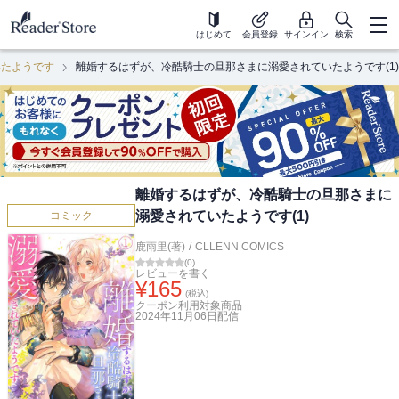
はじめて
会員登録
サインイン
検索
いたようです
離婚するはずが、冷酷騎士の旦那さまに溺愛されていたようです(1)
離婚するはずが、冷酷騎士の旦那さまに
溺愛されていたようです(1)
コミック
鹿雨里(著)
/
CLLENN COMICS
(
0
)
レビューを書く
¥
165
(税込)
クーポン利用対象商品
2024年11月06日
配信