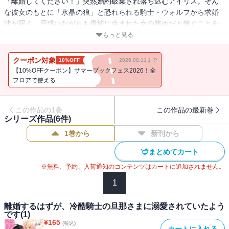
「離婚してください！」突然婚約破棄され落ち込むアイリス。そん
な彼女のもとに「氷晶の狼」と恐れられる騎士・ウォルフから求婚
状が届く。戸惑いながらも貴族に生まれた女の務めだと嫁ぐことを
決めたアイリスだったが、噂に違わぬ威圧感のウォルフに冷たくあ
もっと見る
しらわれてしまう。しかもウォルフは結婚早々に戦で家を空けてし
まい…アイリスは使用人たちの陰口に耐えながらも彼を待ち続けて
クーポン対象
10%OFF
2026.08.11まで
いた。"このままでは妻の務めが果たせず、ウォルフにも迷惑をかけ
【10%OFFクーポン】サマーブックフェス2026！全
てしまう"悩んだ末にアイリスはとうとうウォルフに離婚を申し込
フロアで使える
む。すると彼の態度が一変して――！？ 運命の指輪によって導かれ
た不器用な一途騎士×健気ヒロインの溺愛ラブ！
この作品の1巻
この作品の最新巻
シリーズ作品(
6
件)
1巻から
新刊から
まとめてカート
※無料、予約、入荷通知のコンテンツはカートに追加されません。
1
離婚するはずが、冷酷騎士の旦那さまに溺愛されていたよう
です(1)
¥
165
(税込)
カートに入れる