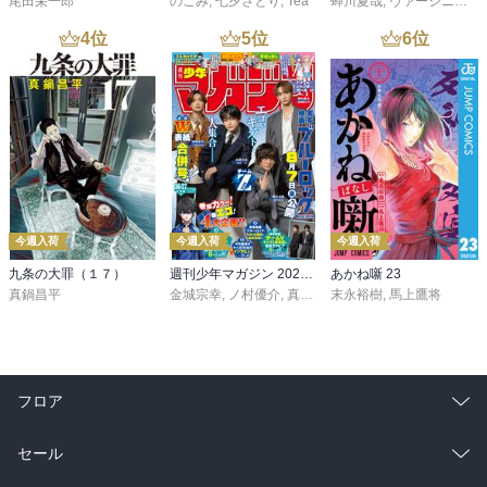
尾田栄一郎
のこみ
,
七夕さとり
,
Tea
蝉川夏哉
,
ヴァージニア二等兵
4
位
5
位
6
位
今週入荷
今週入荷
今週入荷
九条の大罪（１７）
週刊少年マガジン 2026年36・37号[2026年8月5日発売]
あかね噺 23
真鍋昌平
金城宗幸
,
ノ村優介
,
真島ヒロ
末永裕樹
,
宮島礼吏
,
馬上鷹将
,
新川直司
,
久
フロア
総合
コミック
セール