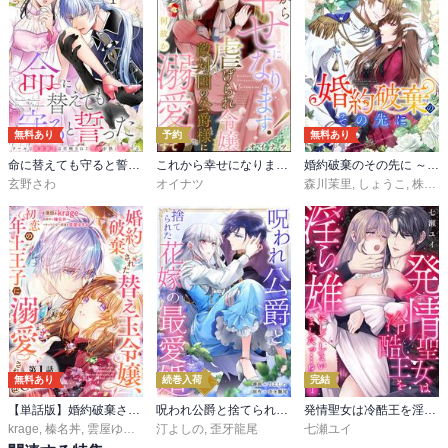
無料あり
予約
無料あり
命に替えても守ると誓った～クールな護衛騎士は召喚された聖女を熱く溺愛する～【コイパレ】
これから幸せになります！ 虐げられ令嬢ですが敵対国の公爵様に何故か溺愛されてます（分冊版）
婚約破棄のその先に ～捨てられ令嬢、王子様に溺愛（演技）される～【タテスク】
玄野さわ
オイナツ
森川茉里
,
しょうこ
,
株式会社サーチフィールド
無料あり
続巻入荷
完結
【単話版】婚約破棄された替え玉令嬢、初恋の年上王子に溺愛される@COMIC
呪われ公爵と捨てられた花嫁の最愛婚
発情聖女は冷酷王を淫らな雄にしてしまいましたっ…！？
krage
,
榛名丼
,
雲屋ゆきお
,
瑛来イチ
汀よしの
,
歪牙龍尾
七瀬ユイ