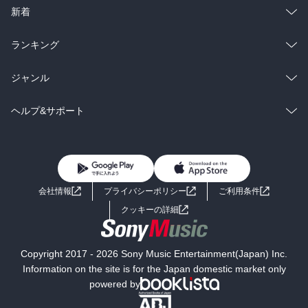
ラノベ
小説
総合
コミック
新着
雑誌・グラビア
ビジネス・実用
ラノベ
小説
総合
コミック
ランキング
BL・TL
雑誌・グラビア
ビジネス・実用
ラノベ
小説
総合
コミック
ジャンル
BL・TL
雑誌・グラビア
ビジネス・実用
ラノベ
小説
コミック
男性コミック
ヘルプ&サポート
BL・TL
雑誌・グラビア
ビジネス・実用
女性コミック
コミック誌
初めての方へ
ヘルプ
BL・TL
ライトノベル
男子向けラノベ
よくあるご質問
お問い合わせ
会社情報
プライバシーポリシー
ご利用条件
女子向けラノベ
小説
利用規約
クッキーの詳細
国内小説
海外小説
Copyright 2017 - 2026 Sony Music Entertainment(Japan) Inc.
ミステリー
SF
Information on the site is for the Japan domestic market only
powered by
歴史・時代小説
文学