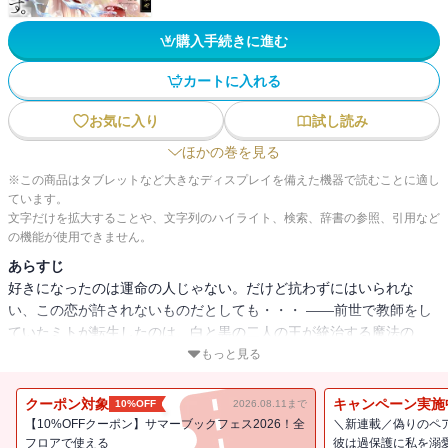
購入手続きに進む
カートに入れる
お気に入り
試し読み
ほかの巻を見る
※この商品はタブレットなど大きなディスプレイを備えた機器で読むことに適し
ています。
文字だけを拡大することや、文字列のハイライト、検索、辞書の参照、引用など
の機能が使用できません。
あらすじ
好きになったのは運命の人じゃない。だけど抗わずにはいられな
い、この恋が許されないものだとしても・・・ ――前世で教師をし
ていたミトが転生したのは、白と黒の二人の王が統治する魔法の
国。 古来のしきたりにより、白の王子・ヒールの花嫁として異世界
もっと見る
召喚されたミトは王子が通う学園で寮生活をはじめる。しかし学園
生活を送るなかで、ひねくれていてどこか放っておけない黒の王
クーポン対象
キャンペーン実施
10%OFF
2026.08.11まで
子・ディアンに惹かれ始める。 共に婚約者がいる立場でありなが
【10%OFFクーポン】サマーブックフェス2026！全
＼新連載／偽りのペ
ら、心を通じ合わせていく二人。 ミトとディアンの仲に気づいたヒ
フロアで使える
彼は過保護に私を溺