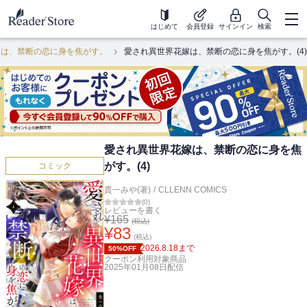
はじめて
会員登録
サインイン
検索
嫁は、禁断の恋に身を焦がす。
愛され異世界花嫁は、禁断の恋に身を焦がす。(4)
愛され異世界花嫁は、禁断の恋に身を焦
がす。(4)
コミック
貴一みや(著)
/
CLLENN COMICS
(
0
)
レビューを書く
¥
165
(税込)
¥
83
(税込)
2026.8.18
まで
50%OFF
クーポン利用対象商品
2025年01月08日
配信