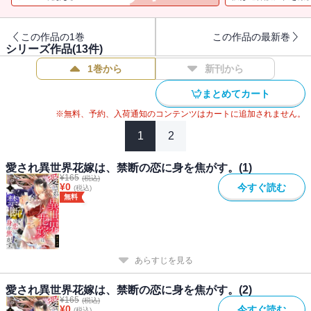
ールは不穏な動きを見せ始め・・・ 知られたら反逆罪になってしま
う禁断の恋。ミトが最後に選ぶ「運命」とは―
この作品の1巻
この作品の最新巻
シリーズ作品(
13
件)
1巻から
新刊から
まとめてカート
※無料、予約、入荷通知のコンテンツはカートに追加されません。
1
2
愛され異世界花嫁は、禁断の恋に身を焦がす。(1)
¥
165
(税込)
¥
0
今すぐ読む
(税込)
無料
あらすじを見る
愛され異世界花嫁は、禁断の恋に身を焦がす。(2)
¥
165
(税込)
¥
0
今すぐ読む
(税込)