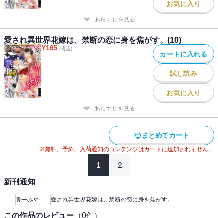
お気に入り
あらすじを見る
愛され異世界花嫁は、禁断の恋に身を焦がす。(10)
¥
165
(税込)
カートに入れる
試し読み
お気に入り
あらすじを見る
まとめてカート
※無料、予約、入荷通知のコンテンツはカートに追加されません。
1
2
新刊通知
貴一みや
愛され異世界花嫁は、禁断の恋に身を焦がす。
この作品のレビュー
（
0
件）