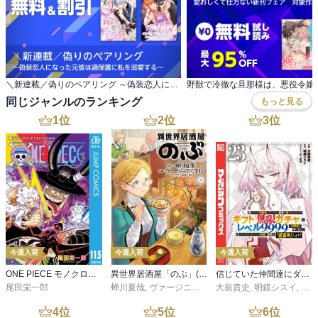
＼新連載／偽りのペアリング ～偽装恋人になった元彼は過保護に私を溺愛する～
同じジャンルのランキング
もっと見る
1
位
2
位
3
位
今週入荷
今週入荷
今週入荷
ONE PIECE モノクロ版 115
異世界居酒屋「のぶ」(22)
信じていた仲間達にダンジョン奥地で殺されかけたがギフト『無限ガチャ』でレベル９９９９の仲間達を手に入れて元パーティーメンバーと世界に復讐＆『ざまぁ！』します！（２３）
尾田栄一郎
蝉川夏哉
,
ヴァージニア二等兵
大前貴史
,
転
,
明鏡シスイ
,
ｔｅ
4
位
5
位
6
位