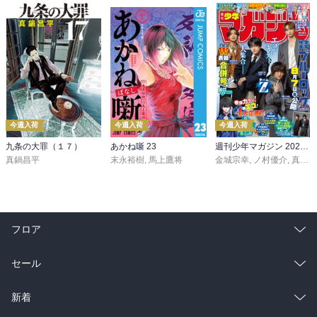
今週入荷
今週入荷
今週入荷
九条の大罪（１７）
あかね噺 23
週刊少年マガジン 2026年36・37号[2026年8月5日発売]
真鍋昌平
末永裕樹
,
馬上鷹将
金城宗幸
,
ノ村優介
,
真島ヒロ
フロア
総合
コミック
セール
ラノベ
小説
総合
コミック
新着