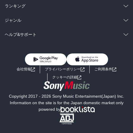
雑誌・グラビア
ビジネス・実用
ラノベ
小説
総合
コミック
ランキング
BL・TL
雑誌・グラビア
ビジネス・実用
ラノベ
小説
総合
コミック
ジャンル
BL・TL
雑誌・グラビア
ビジネス・実用
ラノベ
小説
コミック
男性コミック
ヘルプ&サポート
BL・TL
雑誌・グラビア
ビジネス・実用
女性コミック
コミック誌
初めての方へ
ヘルプ
BL・TL
ライトノベル
男子向けラノベ
よくあるご質問
お問い合わせ
会社情報
プライバシーポリシー
ご利用条件
女子向けラノベ
小説
利用規約
クッキーの詳細
国内小説
海外小説
Copyright 2017 - 2026 Sony Music Entertainment(Japan) Inc.
ミステリー
SF
Information on the site is for the Japan domestic market only
powered by
歴史・時代小説
文学
雑誌
グラビア写真集