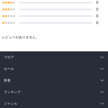
0
0
0
0
レビューがありません。
フロア
総合
コミック
セール
ラノベ
小説
総合
コミック
新着
雑誌・グラビア
ビジネス・実用
ラノベ
小説
総合
コミック
ランキング
BL・TL
雑誌・グラビア
ビジネス・実用
ラノベ
小説
総合
コミック
ジャンル