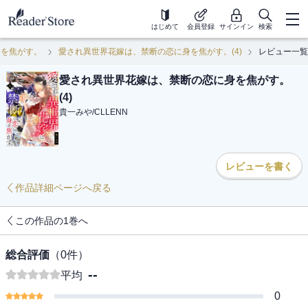
はじめて
会員登録
サインイン
検索
身を焦がす。
愛され異世界花嫁は、禁断の恋に身を焦がす。(4)
レビュー一覧
愛され異世界花嫁は、禁断の恋に身を焦がす。
(4)
貴一みや
/
CLLENN
レビューを書く
作品詳細ページへ戻る
この作品の1巻へ
総合評価
（
0
件）
--
平均
0