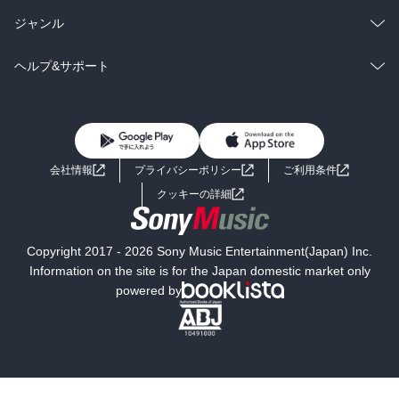
BL・TL
雑誌・グラビア
ビジネス・実用
ラノベ
小説
総合
コミック
ジャンル
BL・TL
雑誌・グラビア
ビジネス・実用
ラノベ
小説
コミック
男性コミック
ヘルプ&サポート
BL・TL
雑誌・グラビア
ビジネス・実用
女性コミック
コミック誌
初めての方へ
ヘルプ
BL・TL
ライトノベル
男子向けラノベ
よくあるご質問
お問い合わせ
会社情報
プライバシーポリシー
ご利用条件
女子向けラノベ
小説
利用規約
クッキーの詳細
国内小説
海外小説
Copyright 2017 - 2026 Sony Music Entertainment(Japan) Inc.
ミステリー
SF
Information on the site is for the Japan domestic market only
powered by
歴史・時代小説
文学
雑誌
グラビア写真集
ボーイズラブ
ティーンズラブ