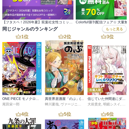
【フタスペ！2026年夏】双葉社女性コミック 対象作品が最新巻まで全て30％OFF＆一部無料！
同じジャンルのランキング
もっと見る
1
位
2
位
3
位
今週入荷
今週入荷
今週入荷
ONE PIECE モノクロ版 115
異世界居酒屋「のぶ」(22)
信じていた仲間達にダンジョン奥地で殺されかけたがギフト『無限ガチャ』でレベル９９９９の仲間達を手に入れて元パーティーメンバーと世界に復讐＆『ざまぁ！』します！（２３）
尾田栄一郎
蝉川夏哉
,
ヴァージニア二等兵
大前貴史
,
転
,
明鏡シスイ
,
ｔｅ
4
位
5
位
6
位