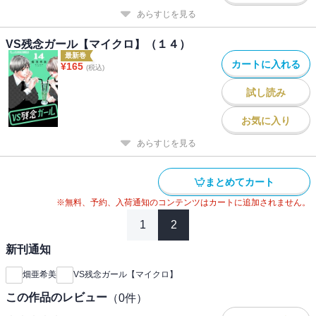
あらすじを見る
VS残念ガール【マイクロ】（１４）
最新巻
カートに入れる
¥
165
(税込)
試し読み
お気に入り
あらすじを見る
まとめてカート
※無料、予約、入荷通知のコンテンツはカートに追加されません。
1
2
新刊通知
畑亜希美
VS残念ガール【マイクロ】
この作品のレビュー
（
0
件）