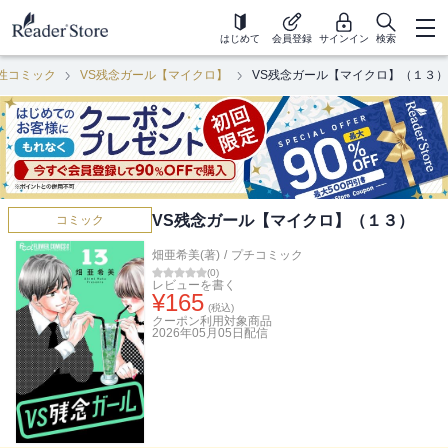
はじめて
会員登録
サインイン
検索
性コミック
VS残念ガール【マイクロ】
VS残念ガール【マイクロ】（１３）
VS残念ガール【マイクロ】（１３）
コミック
畑亜希美(著)
/
プチコミック
(
0
)
レビューを書く
¥
165
(税込)
クーポン利用対象商品
2026年05月05日
配信