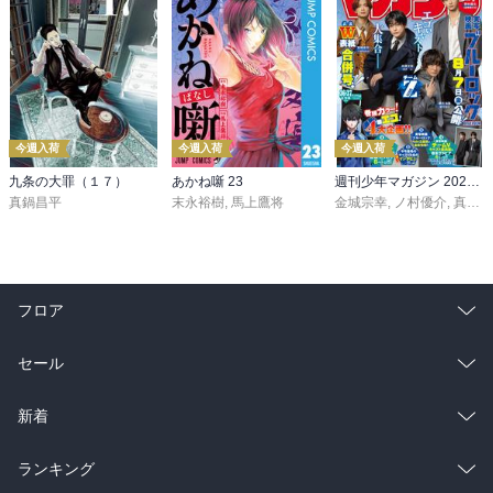
今週入荷
今週入荷
今週入荷
九条の大罪（１７）
あかね噺 23
週刊少年マガジン 2026年36・37号[2026年8月5日発売]
真鍋昌平
末永裕樹
,
馬上鷹将
金城宗幸
,
ノ村優介
,
真島ヒロ
フロア
総合
コミック
セール
ラノベ
小説
総合
コミック
新着
雑誌・グラビア
ビジネス・実用
ラノベ
小説
総合
コミック
ランキング