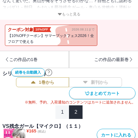
なんて驚いた。奥山が俺をそうさせるのかな…？自他ともに認める
スパダリ・朝日、ただいま最強残念ガール・奥山を攻略中！逆転ヒ
エラルキーLOVE、熱愛編突入ーーー！
もっと見る
クーポン対象
10%OFF
2026.08.11まで
【10%OFFクーポン】サマーブックフェス2026！全
フロアで使える
この作品の1巻
この作品の最新巻
続巻を自動購入
シリーズ作品(
14
件)
1巻から
新刊から
まとめてカート
※無料、予約、入荷通知のコンテンツはカートに追加されません。
1
2
VS残念ガール【マイクロ】（１１）
¥
165
(税込)
カートに入れる