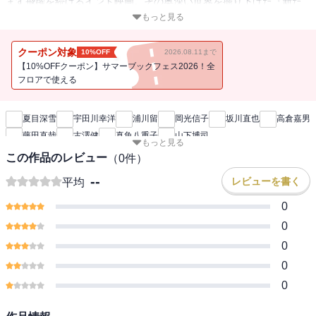
ます飛躍を続けるインド映画。その奥深い世界を掘り下げた『新た
なるインド映画の世界』の待望の続編が登場！前作で高評価を受け
もっと見る
た映画解説はそのままに、さらに論考や座談会を加え、その魅力を
深堀りする。空前の大ヒットを巻き起こした『ＲＲＲ』について識
クーポン対象
10%OFF
2026.08.11まで
者のエッセイ・鼎談・論考で掘り下げた特集「『ＲＲＲ』とは一体
【10%OFFクーポン】サマーブックフェス2026！全
何だったのか」、地域研究者を迎えインドの政治や宗教・フェミニ
フロアで使える
新刊通知
ズムをテーマに座談会・論考で理解を深める「地域研究から見たイ
ンド映画」など、多彩な執筆陣がそれぞれの専門的視点からインド
夏目深雪
宇田川幸洋
浦川留
岡光信子
坂川直也
高倉嘉男
映画の世界を解き明かす一冊。※2024年9月正誤修正済カラーグラビ
藤田直哉
古澤健
真魚八重子
山下博司
ア インド映画の男優たち・プラバースコラム「将軍(サラール)なる
もっと見る
飛躍するインド映画の世界
プラバース」夏目深雪・シャー・ルク・カーン・NTRジュニア・ラ
この作品のレビュー
（
0
件）
ーム・チャラン・ヤシュ・リティク・ローシャン（１） コレを観
--
レビューを書く
平均
るべき！インド映画新作・注目作26本・PATHAAN／パターン
（2023）・タイガー 裏切りのスパイ（2023）・PS-1 黄金の河
0
（2022）・K.G.F （2018・2022）・ブラフマーストラ（2022）・
0
ヴィクラムとヴェーダ ヒンディー語版（2022）・グレート・イン
0
ディアン・キッチン（2021）・エンドロールのつづき（2021）・プ
シュパ 覚醒（2021）・燃えあがる女性記者たち（2021）・ただ空高
0
く舞え（2020）・ダルバール 復讐人（2020）・スーパー30 アー
0
ナンド先生の教室（2019）・ビギル 勝利のホイッスル（2019）・
ジャッリカットゥ 牛の怒り(2019) ・囚人ディリ（2019）・サイラー