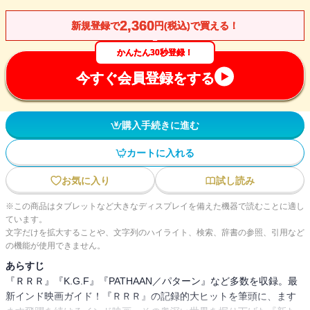
2,360
新規登録で
円(税込)で買える！
かんたん30秒登録！
今すぐ会員登録をする
購入手続きに進む
カートに入れる
お気に入り
試し読み
※この商品はタブレットなど大きなディスプレイを備えた機器で読むことに適し
ています。
文字だけを拡大することや、文字列のハイライト、検索、辞書の参照、引用など
の機能が使用できません。
あらすじ
『ＲＲＲ』『K.G.F』『PATHAAN／パターン』など多数を収録。最
新インド映画ガイド！『ＲＲＲ』の記録的大ヒットを筆頭に、ます