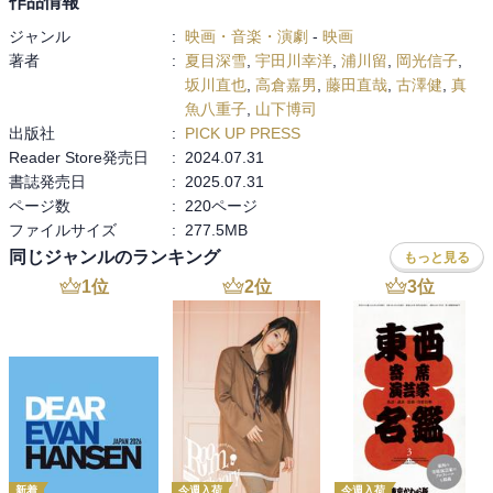
作品情報
ナラシムハー・レッディ 偉大なる反逆者（2019）・ランガスタラム
ジャンル
:
映画・音楽・演劇
-
映画
（2018）・ピンク（2016）・鼓動を高鳴らせ（2015）・バジラーオ
著者
:
夏目深雪
,
宇田川幸洋
,
浦川留
,
岡光信子
,
とマスターニー（2015）・バンバン！（2014）・ザ・フェイス
坂川直也
,
高倉嘉男
,
藤田直哉
,
古澤健
,
真
（2014）・ブリンダーヴァナム 恋の輪舞（2010）・ヤマドンガ
魚八重子
,
山下博司
（2007）（２）特集『RRR』とは一体何だったのか・コラム 私と
出版社
:
PICK UP PRESS
『RRR』感情のジェットコースターのような映画 真魚八重子イン
Reader Store発売日
:
2024.07.31
ターミッション、ビリヤーニー、ダンス付き応援上映 高倉嘉男
書誌発売日
:
2025.07.31
『RRR』に目が眩んで 古澤健・鼎談「『RRR』、アクション、宝
ページ数
:
220ページ
塚、インド映画!」 宇田川幸洋×浦川留×夏目深雪・論考「戦略的
ファイルサイズ
:
277.5MB
に、マンガ的な物語や神話を使うということ――『RRR』における
同じジャンルのランキング
もっと見る
分断と協調」 藤田直哉・論考「国民と音楽とポスト・トゥルース
――『RRR』をめぐる四つの断章」 夏目深雪（３）地域研究から
1
位
2
位
3
位
見たインド映画・座談会「歴史・宗教・政治から見るインド映画の
変化」 山下博司×岡光信子×坂川直也×夏目深雪・論考「インド映画
におけるムスリム表象の変化―「無害の隣人」から「宿命の仇敵」
へ―」 山下博司・論考「インド映画の女性表象」 岡光信子掲載
作品DVD&Blu-ray編者・著者プロフィール
新着
今週入荷
今週入荷