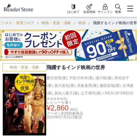
はじめて
会員登録
サインイン
検索
ビジネス・実用フロア
映画・音楽・演劇
映画
飛躍するインド映画の世界
飛躍するインド映画の世界
映画・音楽・演劇
夏目深雪(著)
,
宇田川幸洋(著)
,
浦川留(著)
,
岡光信子
(著)
,
坂川直也(著)
,
高倉嘉男(著)
,
藤田直哉(著)
,
古澤健
(著)
,
真魚八重子(著)
,
山下博司(著)
/
PICK UP PRESS
(
0
)
レビューを書く
¥
2,860
(税込)
クーポン利用対象商品
2024年07月31日
配信