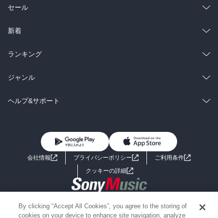
総合
コミック
セール
ラノベ
小説
総合
コミック
新着
雑誌・グラビア
ビジネス・実用
ラノベ
小説
総合
コミック
ランキング
BL・TL
雑誌・グラビア
ビジネス・実用
ラノベ
小説
総合
コミック
ジャンル
BL・TL
雑誌・グラビア
ビジネス・実用
ラノベ
小説
コミック
男性コミック
ヘルプ&サポート
BL・TL
雑誌・グラビア
ビジネス・実用
女性コミック
コミック誌
初めての方へ
ヘルプ
BL・TL
ライトノベル
男子向けラノベ
よくあるご質問
お問い合わせ
会社情報
プライバシーポリシー
ご利用条件
女子向けラノベ
小説
利用規約
クッキーの詳細
国内小説
海外小説
Copyright 2017 - 2026 Sony Music Entertainment(Japan) Inc.
By clicking “Accept All Cookies”, you agree to the storing of
ミステリー
SF
Information on the site is for the Japan domestic market only
cookies on your device to enhance site navigation, analyze