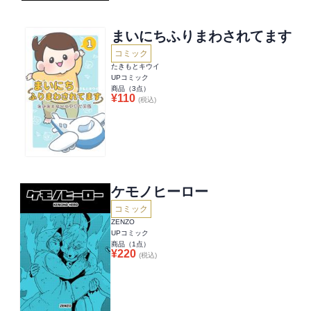
まいにちふりまわされてます
コミック
たきもとキウイ
UPコミック
商品（
3
点）
¥
110
(税込)
ケモノヒーロー
コミック
ZENZO
UPコミック
商品（
1
点）
¥
220
(税込)