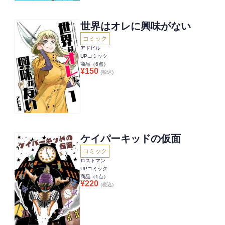
世界はオレに興味がない
コミック
アドビル
UPコミック
商品（
6
点）
¥
150
(税込)
ケイパーキッドの仮面
コミック
ロストマン
UPコミック
商品（
1
点）
¥
220
(税込)