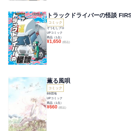
トラックドライバーの怪談 FIRST
コミック
ぞうむしプロ
UPコミック
商品（
1
点）
¥
1,650
(税込)
薫る風唄
コミック
BB団地
UPコミック
商品（
1
点）
¥
660
(税込)