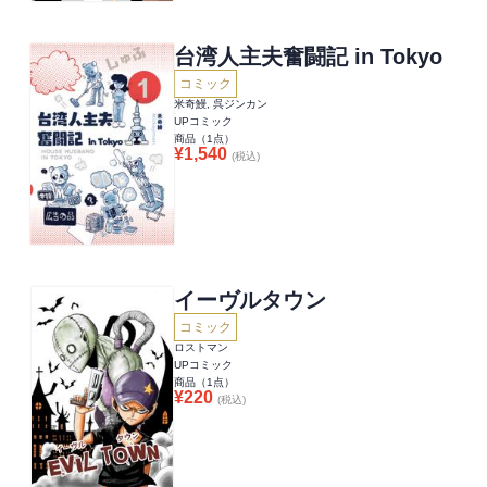
台湾人主夫奮闘記 in Tokyo
コミック
米奇鰻, 呉ジンカン
UPコミック
商品（
1
点）
¥
1,540
(税込)
イーヴルタウン
コミック
ロストマン
UPコミック
商品（
1
点）
¥
220
(税込)