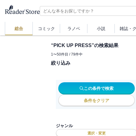
総合
コミック
ラノベ
小説
雑誌・
“
PICK UP PRESS
”の検索結果
1
〜
50
件目 /
79
件中
絞り込み
この条件で検索
条件をクリア
ジャンル
選択・変更