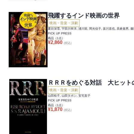
飛躍するインド映画の世界
映画・音楽・演劇
夏目深雪, 宇田川幸洋, 浦川留, 岡光信子, 坂川直也, 高倉嘉男, 
PICK UP PRESS
商品（
1
点）
¥
2,860
(税込)
ＲＲＲをめぐる対話 大ヒット
映画・音楽・演劇
山田桂子, 山田タポシ, 安宅直子
PICK UP PRESS
商品（
1
点）
¥
1,870
(税込)