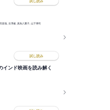
試し読み
藤田直哉, 古澤健, 真魚八重子, 山下博司
試し読み
のインド映画を読み解く