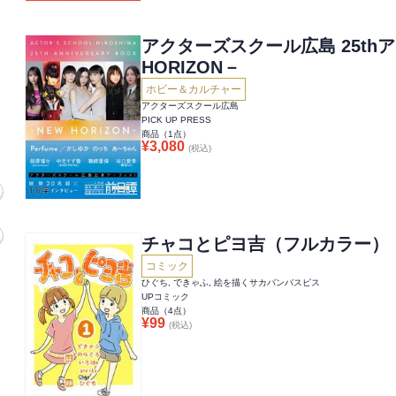
アクターズスクール広島 25th
HORIZON－
ホビー＆カルチャー
アクターズスクール広島
PICK UP PRESS
商品（
1
点）
¥
3,080
(税込)
チャコとピヨ吉（フルカラー）
コミック
ひぐち, できゃふ, 絵を描くサカバンバスピス
UPコミック
商品（
4
点）
¥
99
(税込)