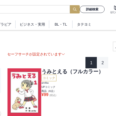
詳細検索
はじ
グラビア
ビジネス
・実用
BL・TL
タテヨミ
セーフサーチが設定されています
1
2
うみとえる（フルカラー）
コミック
anrika
UPコミック
商品（
8
点）
¥
99
(税込)