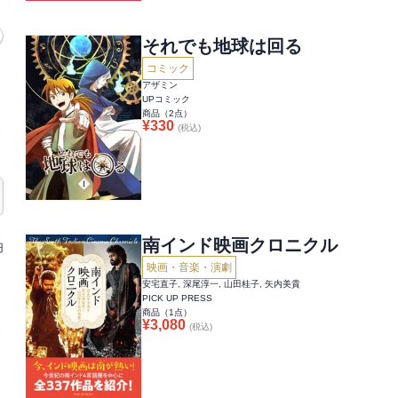
それでも地球は回る
コミック
アザミン
UPコミック
商品（
2
点）
¥
330
(税込)
南インド映画クロニクル
円
映画・音楽・演劇
安宅直子, 深尾淳一, 山田桂子, 矢内美貴
PICK UP PRESS
商品（
1
点）
¥
3,080
(税込)