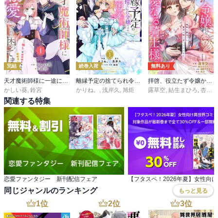
完結
続巻入荷
無料あり
天才魔術師様に一途に溺愛されて困ってます～「推し」が結婚相手なんて、解釈違いです！～【電子単行本版／特典おまけ付き】
離縁予定の捨てられ令嬢ですが、なぜか次期公爵様の溺愛が始まりました
拝啓、役立たず令嬢から親愛なる騎士様へ～地味な魔法でも貴方の役に立ってみせます【電子単行本版／特典おまけ付き】
かしい葵
,
鈴宮
かりね。
,
浅岸久
,
旭炬
露草空
,
結生まひろ
,
杏乃
,
関連する特集
恋愛ファンタジー 新刊配信フェア
同じジャンルのランキング
もっと見る
1
位
2
位
3
位