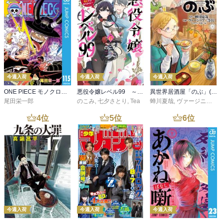
今週入荷
今週入荷
今週入荷
ONE PIECE モノクロ版 115
悪役令嬢レベル99 ～私は裏ボスですが魔王ではありません～ その６
異世界居酒屋「のぶ」(22)
尾田栄一郎
のこみ
,
七夕さとり
,
Tea
蝉川夏哉
,
ヴァージニア二等兵
4
位
5
位
6
位
今週入荷
今週入荷
今週入荷