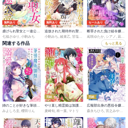
無料あり
無料あり
セールあり
虐げられ聖女と一途公爵 仮初め婚のはずが、溺愛されています
追放された期待外れ聖女ですが、聖婚により魔霊伯爵様に嫁ぐことになりました
断罪された負け組令嬢ですが、時間を戻せるようになったので今度こそ幸せになります【単話】
七福さゆり
,
小駒みち
小駒みち
,
綾束乙
,
甘塩コメコ
嶌咲ゆたか
,
シアノ
,
凪かすみ
関連する作品
もっと見る
完結
完結
姉のことが好きな筆頭魔術師様に身代わりで嫁いだら、なぜか私が溺愛されました！？ ～無能令嬢は国一番の結界魔術師に開花する～（コミック）
やり直し精霊姫は加護なし皇子の寵妃を目指す 死にたくないので結婚します！
広報部出身の悪役令嬢ですが、無表情な王子が「君を手放したくない」と言い出しました
みよしろ圭
,
櫻田りん
麦崎旬
,
柊一葉
,
マトリ
森永ちひろ
,
宮之みやこ
,
黒