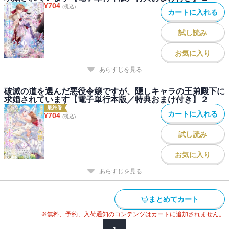
¥
704
(税込)
カートに入れる
試し読み
お気に入り
あらすじを見る
破滅の道を選んだ悪役令嬢ですが、隠しキャラの王弟殿下に
求婚されています【電子単行本版／特典おまけ付き】２
最終巻
カートに入れる
¥
704
(税込)
試し読み
お気に入り
あらすじを見る
まとめてカート
※無料、予約、入荷通知のコンテンツはカートに追加されません。