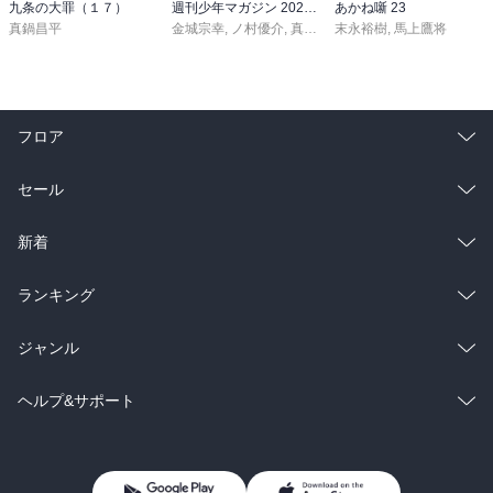
九条の大罪（１７）
週刊少年マガジン 2026年36・37号[2026年8月5日発売]
あかね噺 23
真鍋昌平
金城宗幸
,
ノ村優介
,
真島ヒロ
末永裕樹
,
宮島礼吏
,
馬上鷹将
,
新川直司
,
久
フロア
総合
コミック
セール
ラノベ
小説
総合
コミック
新着
雑誌・グラビア
ビジネス・実用
ラノベ
小説
総合
コミック
ランキング
BL・TL
雑誌・グラビア
ビジネス・実用
ラノベ
小説
総合
コミック
ジャンル
BL・TL
雑誌・グラビア
ビジネス・実用
ラノベ
小説
コミック
男性コミック
ヘルプ&サポート
BL・TL
雑誌・グラビア
ビジネス・実用
女性コミック
コミック誌
初めての方へ
ヘルプ