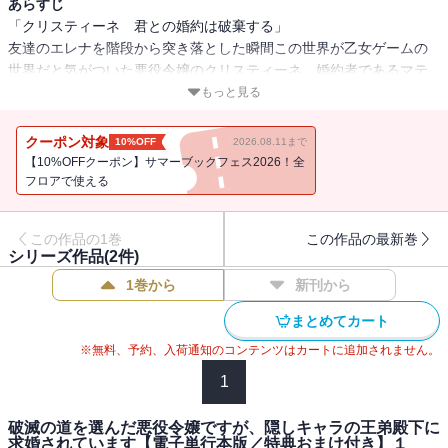
あらすじ
「クリスティーネ 君との婚約は破棄する」
友達のエレナを階段から突き落とした瞬間この世界が乙女ゲームの
世界だと気がついた悪役令嬢のクリスティーネ。婚約者であるマテ
ィアスの想い人に手を出してしまい、手遅れだと悟ったクリスティ
もっと見る
ーネは自ら断罪を受け入れることに。
今後の処遇を待つクリスティーネだったが、審問に来たゲーム内の
クーポン対象
10%OFF
2026.08.11まで
隠しキャラ・アンリ殿下に突然求婚されてしまいーー！？
【10%OFFクーポン】サマーブックフェス2026！全
断罪された悪役令嬢×氷の王弟殿下が紡ぐ溺愛ラブファンタジー！
フロアで使える
【※この作品は話売り「破滅の道を選んだ悪役令嬢ですが、隠しキ
この作品の1巻
この作品の最新巻
ャラの王弟殿下に求婚されています」の電子単行本版です】
シリーズ作品(
2
件)
■【収録内容】
1巻から
新刊から
「破滅の道を選んだ悪役令嬢ですが、隠しキャラの王弟殿下に求婚
されています」１話～５話
まとめてカート
電子単行本版限定描き下ろしおまけ漫画
※無料、予約、入荷通知のコンテンツはカートに追加されません。
1
破滅の道を選んだ悪役令嬢ですが、隠しキャラの王弟殿下に
求婚されています【電子単行本版／特典おまけ付き】１