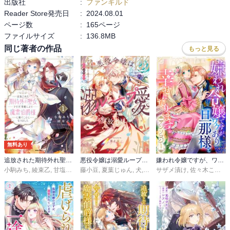
出版社
:
ファンギルド
Reader Store発売日
:
2024.08.01
ページ数
:
165ページ
ファイルサイズ
:
136.8MB
同じ著者の作品
もっと見る
無料あり
追放された期待外れ聖女ですが、聖婚により魔霊伯爵様に嫁ぐことになりました【単行本版】
悪役令嬢は溺愛ループから解放されたい！ アンソロジー
嫌われ令嬢ですが、ワケあり旦那様と幸せになります アンソロジー
小駒みち
,
綾束乙
,
甘塩コメコ
藤小豆
,
夏葉じゅん
,
犬
,
芹ぬぬ子
サザメ漬け
,
三月べに
,
佐々木こたろ
,
つきやま
,