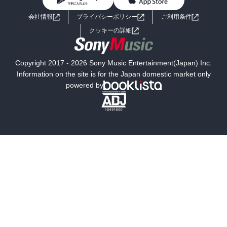
BL・TL
ライトノベル
男子向けラノベ
よくあるご質問
お問い合わせ
会社情報
プライバシーポリシー
ご利用条件
女子向けラノベ
小説
利用規約
クッキーの詳細
国内小説
海外小説
Copyright 2017 - 2026 Sony Music Entertainment(Japan) Inc.
ミステリー
SF
Information on the site is for the Japan domestic market only
powered by
歴史・時代小説
文学
雑誌
グラビア写真集
ボーイズラブ
ティーンズラブ
人文・思想・歴史
社会・政治・法律
ビジネス・経済
サイエンス・テクノロジー
コンピュータ・情報
くらし・家庭