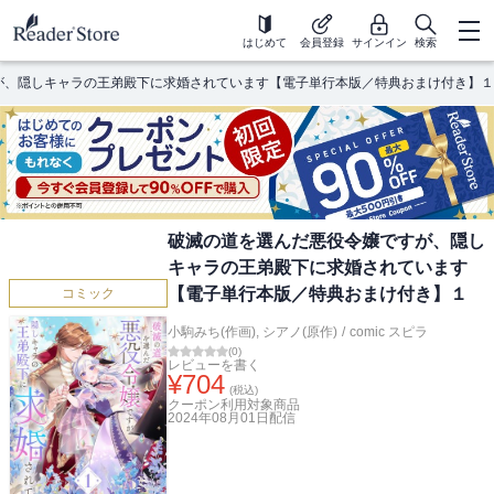
はじめて
会員登録
サインイン
検索
が、隠しキャラの王弟殿下に求婚されています【電子単行本版／特典おまけ付き】１
破滅の道を選んだ悪役令嬢ですが、隠し
キャラの王弟殿下に求婚されています
【電子単行本版／特典おまけ付き】１
コミック
小駒みち(作画)
,
シアノ(原作)
/
comic スピラ
(
0
)
レビューを書く
¥
704
(税込)
クーポン利用対象商品
2024年08月01日
配信