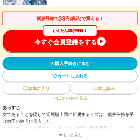
33
新規登録で
円(税込)で買える！
かんたん30秒登録！
今すぐ会員登録をする
購入手続きに進む
カートに入れる
お気に入り
試し読み
ほかの巻を見る
あらすじ
女であることを隠して辺境騎士団に所属するリズは、偵察任務を受
け敵国の拠点に侵入した。
しかしあっさりと見つかってしまい、敵国の騎士団長アーレンに捕
らえられてしまう。
もっと見る