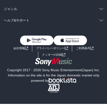
BL・TL
雑誌・グラビア
ビジネス・実用
ラノベ
小説
総合
コミック
ジャンル
BL・TL
雑誌・グラビア
ビジネス・実用
ラノベ
小説
コミック
男性コミック
ヘルプ&サポート
BL・TL
雑誌・グラビア
ビジネス・実用
女性コミック
コミック誌
初めての方へ
ヘルプ
BL・TL
ライトノベル
男子向けラノベ
よくあるご質問
お問い合わせ
会社情報
プライバシーポリシー
ご利用条件
女子向けラノベ
小説
利用規約
クッキーの詳細
国内小説
海外小説
Copyright 2017 - 2026 Sony Music Entertainment(Japan) Inc.
ミステリー
SF
Information on the site is for the Japan domestic market only
powered by
歴史・時代小説
文学
雑誌
グラビア写真集