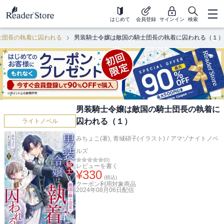
はじめて
会員登録
サインイン
検索
士団長の執着に囚われる
男装騎士令嬢は敵国の騎士団長の執着に囚われる（１）
男装騎士令嬢は敵国の騎士団長の執着に
囚われる（１）
ライトノベル
みちょこ(著)
,
青城硝子(イラスト)
/
アマゾナイトノベ
ルズ
(
0
)
レビューを書く
¥
330
(税込)
クーポン利用対象商品
2024年08月06日
配信