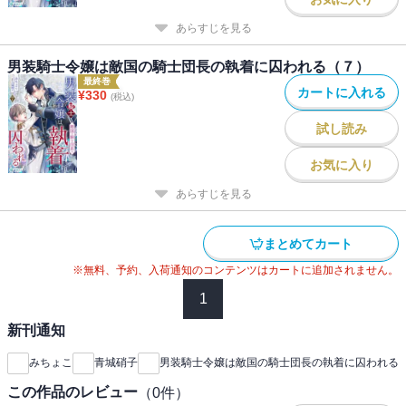
あらすじを見る
男装騎士令嬢は敵国の騎士団長の執着に囚われる（７）
最終巻
カートに入れる
¥
330
(税込)
試し読み
お気に入り
あらすじを見る
まとめてカート
※無料、予約、入荷通知のコンテンツはカートに追加されません。
1
新刊通知
みちょこ
青城硝子
男装騎士令嬢は敵国の騎士団長の執着に囚われる
この作品のレビュー
（
0
件）