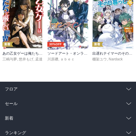
新着
30%OFF
新着
あの乙女ゲーは俺たちに厳しい世界です 6
ソードアート・オンライン29 ユナイタル・リングVIII
出遅れテイマーのその日暮らし 16
三嶋与夢
,
悠井もげ
,
孟達
川原礫
,
ａｂｅｃ
棚架ユウ
,
Nardack
フロア
総合
コミック
セール
ラノベ
小説
総合
コミック
新着
雑誌・グラビア
ビジネス・実用
ラノベ
小説
総合
コミック
ランキング