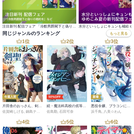
注目新刊 配信フェア 「冷酷男爵閣下と偽りの婚約を」など
同じジャンルのランキング
もっと見る
1
位
2
位
3
位
今週入荷
50%OFF
新着
片田舎のおっさん、剣聖になる 11 ～ただの田舎の剣術師範だったのに、大成した弟子たちが俺を放ってくれない件～
続・魔法科高校の劣等生 メイジアン・カンパニー(11)
悪役令嬢、ブラコンにジョブチェンジします９【電子特典付き】
佐賀崎しげる
,
鍋島テツヒロ
佐島勤
,
石田可奈
浜千鳥
,
八美☆わん
4
位
5
位
6
位