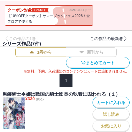
冷酷無情で捕まった人間は拷問され惨殺されるという噂を持つアー
レンに、恐ろしい拷問を受けるくらいならばと自ら死を選ぼうとし
クーポン対象
10%OFF
2026.08.11まで
たリズだったが、なぜかベッドに引きずり込まれ、体を暴かれてし
【10%OFFクーポン】サマーブックフェス2026！全
まう。
フロアで使える
さらにアーレンはリズを殺さずに、王都に連れて帰ると言い出す。
どうにか逃げようと模索するリズだったが、垣間見えるアーレンの
この作品の1巻
この作品の最新巻
優しさに、彼女の心と身体は次第に囚われていく・・・・・・。
シリーズ作品(
7
件)
作者より
1巻から
新刊から
敵国の立場にあった二人が周囲や過去に翻弄されながらも惹かれ合
い、懸命に生きていく様を描いた作品です。
まとめてカート
リズとアーレンが最後はどうなるのか、どのような道を選択して生
※無料、予約、入荷通知のコンテンツはカートに追加されません。
きるのか。
二人の行く末を見守って頂ければと思います！
1
『男装騎士令嬢は敵国の騎士団長の執着に囚われる（１）』には
男装騎士令嬢は敵国の騎士団長の執着に囚われる（１）
¥
330
「第一章」～「第二章」（前半）までを収録
(税込)
カートに入れる
試し読み
お気に入り