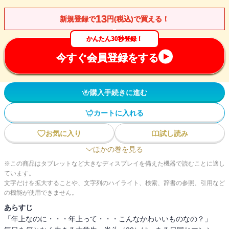
13
新規登録で
円(税込)で買える！
かんたん30秒登録！
今すぐ会員登録をする
購入手続きに進む
カートに入れる
お気に入り
試し読み
ほかの巻を見る
※この商品はタブレットなど大きなディスプレイを備えた機器で読むことに適し
ています。
文字だけを拡大することや、文字列のハイライト、検索、辞書の参照、引用など
の機能が使用できません。
あらすじ
「年上なのに・・・年上って・・・こんなかわいいものなの？」