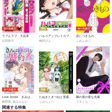
セールあり
完結
セールあり
ラブんラブ 大合本 全3巻収録
ハルコアンブレイカブル！
恋につきもの
石田敦子
梅田ぴよ
ふみふみこ
セールあり
完結
Love Jossie きみは面倒な婚約者
たぬきときつねと里暮らし
隣の席の変な先輩
椎野翠
,
兎山もなか
くみちょう
うすくち
関連する特集