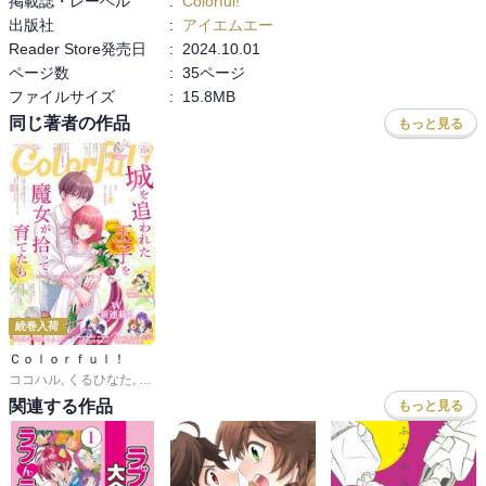
掲載誌・レーベル
:
Colorful!
出版社
:
アイエムエー
Reader Store発売日
:
2024.10.01
ページ数
:
35ページ
ファイルサイズ
:
15.8MB
同じ著者の作品
もっと見る
続巻入荷
Ｃｏｌｏｒｆｕｌ！
ココハル
,
くるひなた
,
春乃ミコ
,
駄犬ひろし
,
やまくだり。
,
夢旗ひつじ
,
内野タカ
関連する作品
もっと見る