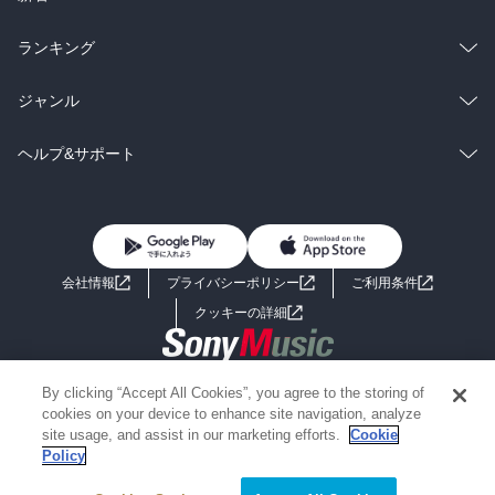
雑誌・グラビア
ビジネス・実用
ラノベ
小説
総合
コミック
ランキング
BL・TL
雑誌・グラビア
ビジネス・実用
ラノベ
小説
総合
コミック
ジャンル
BL・TL
雑誌・グラビア
ビジネス・実用
ラノベ
小説
コミック
男性コミック
ヘルプ&サポート
BL・TL
雑誌・グラビア
ビジネス・実用
女性コミック
コミック誌
初めての方へ
ヘルプ
BL・TL
ライトノベル
男子向けラノベ
よくあるご質問
お問い合わせ
会社情報
プライバシーポリシー
ご利用条件
女子向けラノベ
小説
利用規約
クッキーの詳細
国内小説
海外小説
Copyright 2017 - 2026 Sony Music Entertainment(Japan) Inc.
By clicking “Accept All Cookies”, you agree to the storing of
ミステリー
SF
Information on the site is for the Japan domestic market only
cookies on your device to enhance site navigation, analyze
powered by
site usage, and assist in our marketing efforts.
Cookie
Policy
歴史・時代小説
文学