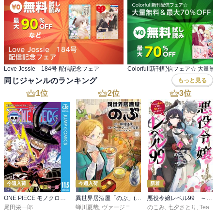
Love Jossie 184号 配信記念フェア
同じジャンルのランキング
もっと見る
1
位
2
位
3
位
今週入荷
今週入荷
新着
ONE PIECE モノクロ版 115
異世界居酒屋「のぶ」(22)
悪役令嬢レベル99 ～私は裏ボスですが魔王ではありません～ その６
尾田栄一郎
蝉川夏哉
,
ヴァージニア二等兵
のこみ
,
転
,
七夕さとり
,
Tea