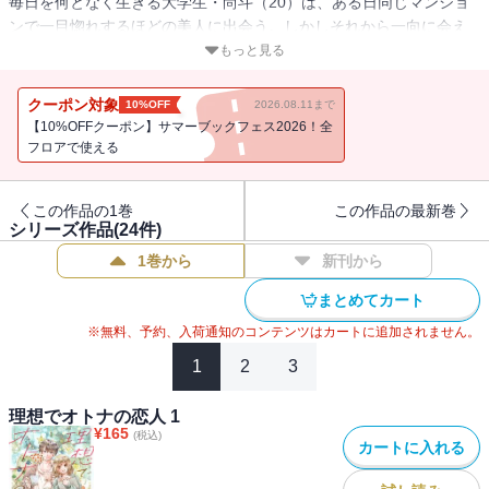
毎日を何となく生きる大学生・尚斗（20）は、ある日同じマンショ
ンで一目惚れするほどの美人に出会う。しかしそれから一向に会え
ず残念・・・と思っていたら、目の前に現れたずたぼろ眼鏡女がそ
もっと見る
の女性だった。
いつもの日常が一つの出逢いにより変わっていく――。無気力男子
クーポン対象
10%OFF
2026.08.11まで
大学生×自己否定MAXな漫画家のハートフルピュアラブストーリー！
【10%OFFクーポン】サマーブックフェス2026！全
『マリーミー！』『僕のソルシエール』の夕希実久が贈る最新作！
フロアで使える
この作品の1巻
この作品の最新巻
シリーズ作品(
24
件)
1巻から
新刊から
まとめてカート
※無料、予約、入荷通知のコンテンツはカートに追加されません。
1
2
3
理想でオトナの恋人 1
¥
165
(税込)
カートに入れる