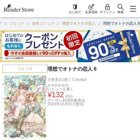
はじめて
会員登録
サインイン
検索
ア
コミック
女性コミック
理想でオトナの恋人
理想でオトナの恋人 6
理想でオトナの恋人 6
コミック
夕希実久(著)
/
Colorful!
(
0
)
レビューを書く
¥
132
(税込)
クーポン利用対象商品
2024年10月01日
配信