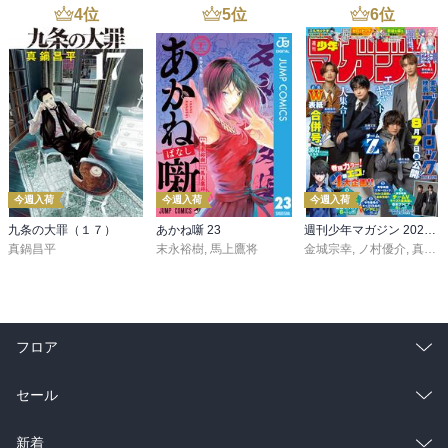
4
位
5
位
6
位
今週入荷
今週入荷
今週入荷
九条の大罪（１７）
あかね噺 23
週刊少年マガジン 2026年36・37号[2026年8月5日発売]
真鍋昌平
末永裕樹
,
馬上鷹将
金城宗幸
,
ノ村優介
,
真島ヒロ
フロア
総合
コミック
セール
ラノベ
小説
総合
コミック
新着