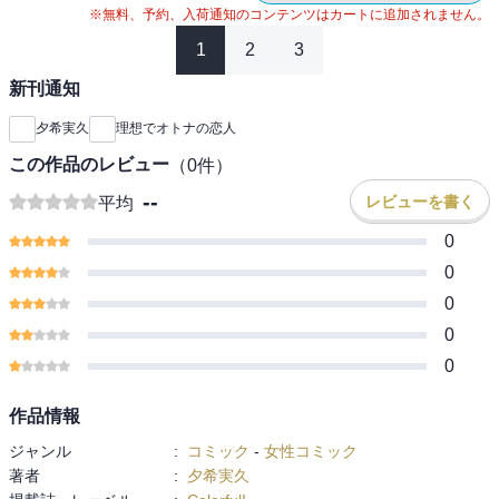
※無料、予約、入荷通知のコンテンツはカートに追加されません。
1
2
3
新刊通知
夕希実久
理想でオトナの恋人
この作品のレビュー
（
0
件）
--
レビューを書く
平均
0
0
0
0
0
作品情報
ジャンル
:
コミック
-
女性コミック
著者
:
夕希実久