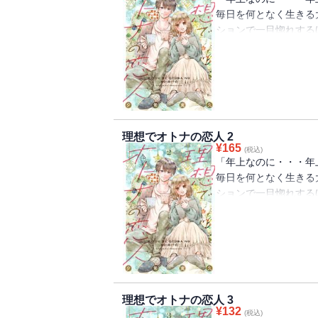
毎日を何となく生きる
ションで一目惚れする
に会えず残念・・・と
鏡女がその女性だった
いつもの日常が一つの
子大学生×自己否定M
リー！『マリーミー！
最新作！
理想でオトナの恋人 2
¥
165
(税込)
「年上なのに・・・年
毎日を何となく生きる
ションで一目惚れする
に会えず残念・・・と
鏡女がその女性だった
いつもの日常が一つの
子大学生×自己否定M
リー！『マリーミー！
最新作！
理想でオトナの恋人 3
¥
132
(税込)