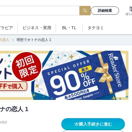
詳細検索
はじ
グラビア
ビジネス
・実用
BL・TL
タテヨミ
の恋人
理想でオトナの恋人 1
ナの恋人 1
rful!
購入手続きに進む