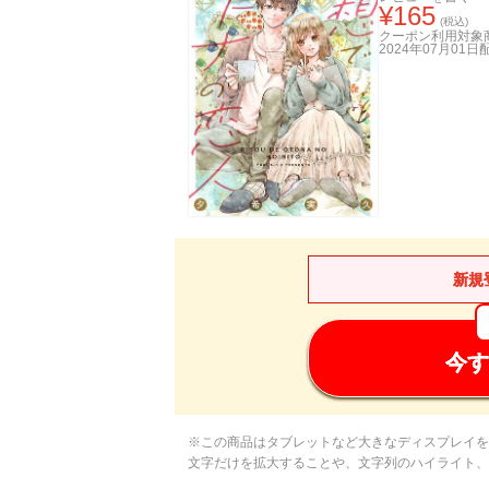
¥
165
(税込)
クーポン利用対象
2024年07月01日
新規
今す
※この商品はタブレットなど大きなディスプレイを
文字だけを拡大することや、文字列のハイライト、