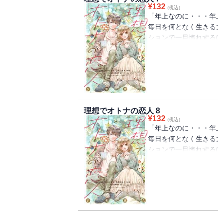
¥
132
(税込)
「年上なのに・・・年
毎日を何となく生きる
ションで一目惚れする
に会えず残念・・・と
鏡女がその女性だった
いつもの日常が一つの
子大学生×自己否定M
リー！『マリーミー！
最新作！
理想でオトナの恋人 8
¥
132
(税込)
「年上なのに・・・年
毎日を何となく生きる
ションで一目惚れする
に会えず残念・・・と
鏡女がその女性だった
いつもの日常が一つの
子大学生×自己否定M
リー！『マリーミー！
最新作！