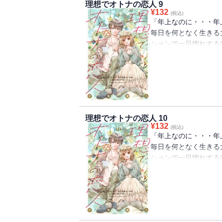
理想でオトナの恋人 9
¥
132
(税込)
「年上なのに・・・年
毎日を何となく生きる
ションで一目惚れする
に会えず残念・・・と
鏡女がその女性だった
いつもの日常が一つの
子大学生×自己否定M
リー！『マリーミー！
最新作！
理想でオトナの恋人 10
¥
132
(税込)
「年上なのに・・・年
毎日を何となく生きる
ションで一目惚れする
に会えず残念・・・と
鏡女がその女性だった
いつもの日常が一つの
子大学生×自己否定M
リー！『マリーミー！