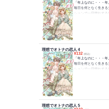
「年上なのに・・・年
毎日を何となく生きる
ションで一目惚れする
に会えず残念・・・と
鏡女がその女性だった
いつもの日常が一つの
子大学生×自己否定M
リー！『マリーミー！
最新作！
理想でオトナの恋人 4
¥
132
(税込)
「年上なのに・・・年
毎日を何となく生きる
ションで一目惚れする
に会えず残念・・・と
鏡女がその女性だった
いつもの日常が一つの
子大学生×自己否定M
リー！『マリーミー！
最新作！
理想でオトナの恋人 5