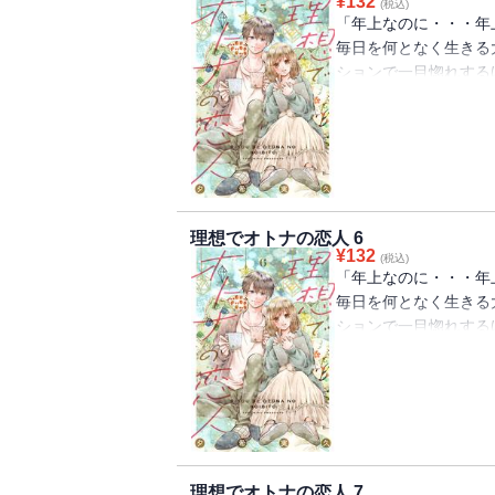
¥
132
(税込)
「年上なのに・・・年
毎日を何となく生きる
ションで一目惚れする
に会えず残念・・・と
鏡女がその女性だった
いつもの日常が一つの
子大学生×自己否定M
リー！『マリーミー！
最新作！
理想でオトナの恋人 6
¥
132
(税込)
「年上なのに・・・年
毎日を何となく生きる
ションで一目惚れする
に会えず残念・・・と
鏡女がその女性だった
いつもの日常が一つの
子大学生×自己否定M
リー！『マリーミー！
最新作！
理想でオトナの恋人 7