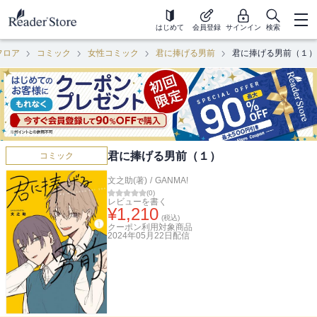
はじめて
会員登録
サインイン
検索
フロア
コミック
女性コミック
君に捧げる男前
君に捧げる男前（１）
君に捧げる男前（１）
コミック
文之助(著)
/
GANMA!
(
0
)
レビューを書く
¥
1,210
(税込)
クーポン利用対象商品
2024年05月22日
配信