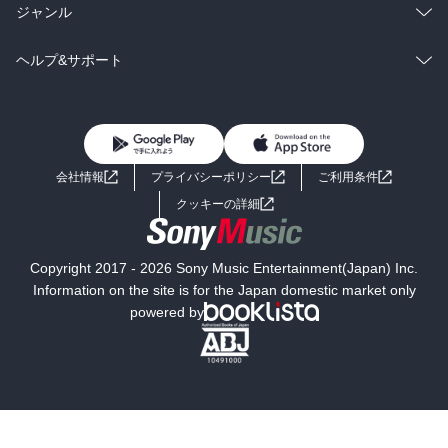
BL・TL
雑誌・グラビア
ビジネス・実用
ラノベ
小説
総合
コミック
ジャンル
BL・TL
雑誌・グラビア
ビジネス・実用
ラノベ
小説
コミック
男性コミック
ヘルプ&サポート
BL・TL
雑誌・グラビア
ビジネス・実用
女性コミック
コミック誌
初めての方へ
ヘルプ
BL・TL
ライトノベル
男子向けラノベ
よくあるご質問
お問い合わせ
会社情報
プライバシーポリシー
ご利用条件
女子向けラノベ
小説
利用規約
クッキーの詳細
国内小説
海外小説
Copyright 2017 - 2026 Sony Music Entertainment(Japan) Inc.
ミステリー
SF
Information on the site is for the Japan domestic market only
powered by
歴史・時代小説
文学
雑誌
グラビア写真集
ボーイズラブ
ティーンズラブ