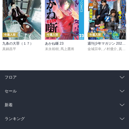
今週入荷
今週入荷
今週入荷
九条の大罪（１７）
あかね噺 23
週刊少年マガジン 2026年36・37号[2026年8月5日発売]
真鍋昌平
末永裕樹
,
馬上鷹将
金城宗幸
,
ノ村優介
,
真島ヒロ
フロア
総合
コミック
セール
ラノベ
小説
総合
コミック
新着
雑誌・グラビア
ビジネス・実用
ラノベ
小説
総合
コミック
ランキング