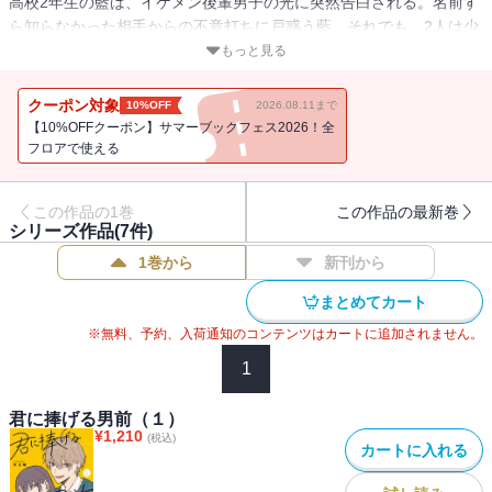
高校2年生の藍は、イケメン後輩男子の光に突然告白される。名前す
ら知らなかった相手からの不意打ちに戸惑う藍。それでも、2人は少
しずつ距離を縮めていき――。犬系男子×男前女子の凸凹な恋が始ま
もっと見る
る!※単行本描き下ろし収録
クーポン対象
10%OFF
2026.08.11まで
【10%OFFクーポン】サマーブックフェス2026！全
フロアで使える
この作品の1巻
この作品の最新巻
シリーズ作品(
7
件)
1巻から
新刊から
まとめてカート
※無料、予約、入荷通知のコンテンツはカートに追加されません。
1
君に捧げる男前（１）
¥
1,210
(税込)
カートに入れる