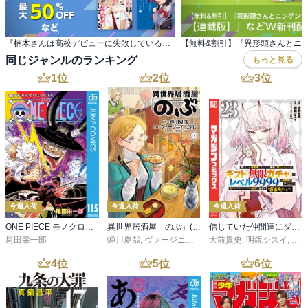
『楠木さんは高校デビューに失敗している』 新刊配信キャンペーン
同じジャンルのランキング
もっと見る
1
位
2
位
3
位
今週入荷
今週入荷
今週入荷
ONE PIECE モノクロ版 115
異世界居酒屋「のぶ」(22)
信じていた仲間達にダンジョン奥地で殺されかけたがギフト『無限ガチャ』でレベル９９９９の仲間達を手に入れて元パーティーメンバーと世界に復讐＆『ざまぁ！』します！（２３）
尾田栄一郎
蝉川夏哉
,
ヴァージニア二等兵
大前貴史
,
転
,
明鏡シスイ
,
ｔｅ
4
位
5
位
6
位