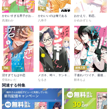
完結
予約
かわいすぎる男子がお家で待っています 単行本版
かわいいのは俺である
おかえり、初恋。
高瀬わか
八寿子
かめみずとら
完結
続巻入荷
沼すぎてもはや恋
メガネ、時々、ヤンキーくん
子連れバツイチ、最後の恋は沼でした。
空垣れいだ
なるき
餅本もよ
関連する特集