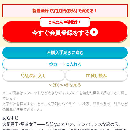
710
新規登録で
円(税込)で買える！
かんたん30秒登録！
今すぐ会員登録をする
購入手続きに進む
カートに入れる
お気に入り
試し読み
ほかの巻を見る
※この商品はタブレットなど大きなディスプレイを備えた機器で読むことに適し
ています。
文字だけを拡大することや、文字列のハイライト、検索、辞書の参照、引用など
の機能が使用できません。
あらすじ
犬系男子×男前女子――凸凹なふたりの、アンバランスな恋の形。